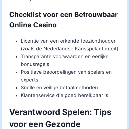
Checklist voor een Betrouwbaar
Online Casino
Licentie van een erkende toezichthouder
(zoals de Nederlandse Kansspelautoriteit)
Transparante voorwaarden en eerlijke
bonusregels
Positieve beoordelingen van spelers en
experts
Snelle en veilige betaalmethoden
Klantenservice die goed bereikbaar is
Verantwoord Spelen: Tips
voor een Gezonde