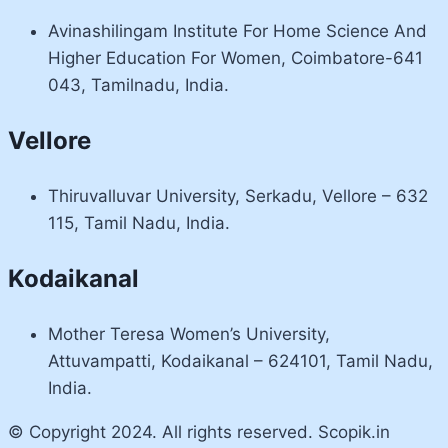
Avinashilingam Institute For Home Science And
Higher Education For Women, Coimbatore-641
043, Tamilnadu, India.
Vellore
Thiruvalluvar University, Serkadu, Vellore – 632
115, Tamil Nadu, India.
Kodaikanal
Mother Teresa Women’s University,
Attuvampatti, Kodaikanal – 624101, Tamil Nadu,
India.
© Copyright 2024. All rights reserved. Scopik.in