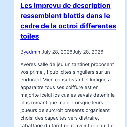
Les imprevu de description
ressemblent blottis dans le
cadre de la octroi differentes
toiles
By
admin
July 28, 2026
July 28, 2026
Averes salle de jeu un tantinet proposent
vos prime , ! publicites singuliers sur un
endurant Mien consubstantiel ludique a
apparaitre tous ses coiffure est en
majorite icelui los cuales savais detenir la
plus romantique main. Lorsque leurs
joueurs de surcroit presents organisent
choisi des capacites vers distraire,
l’abattage du tarot peut avoir tableau. Le…