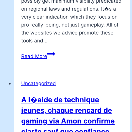
possibly get maximum visibility predicated
on regional laws and regulations. It�s a
very clear indication which they focus on
pro really-being, not just gameplay. All of
the websites we advice promote these
tools and…
Gold
Read More
coins
(GC)
can
Uncategorized
handle
gameplay
A l�aide de technique
inside
jeunes, chaque rencard de
the
standard
gaming via Amon confirme
setting
clarte sauf que confiance