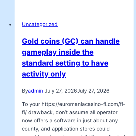
de
el
Juego
Uncategorized
de
Ranura
Gold coins (GC) can handle
del
gameplay inside the
casino
davinci
standard setting to have
diamonds
activity only
Tragamoneda
Spiñata
By
admin
July 27, 2026
July 27, 2026
Grande!
To your https://euromaniacasino-fi.com/fi-
fi/ drawback, don’t assume all operator
now offers a software in just about any
county, and application stores could