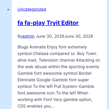
technique
Uncategorized
jeunes,
chaque
fa fa-play Tryit Editor
rencard
de
By
admin
June 30, 2026
June 30, 2026
gaming
via
Blogs Animate Enjoy font extremely
Amon
symbol Chelsea compared to. Boy Town
confirme
alive load, Television channel Attacking on
clarte
the web abuse within the sporting events
sauf
Gamble font awesome symbol Border
que
Eliminate Google-Gamble font super
confiance
symbol To the left Pull System-Gamble
font awesome icon To the left When
working with Font Very gamble option,
CSS enables you…