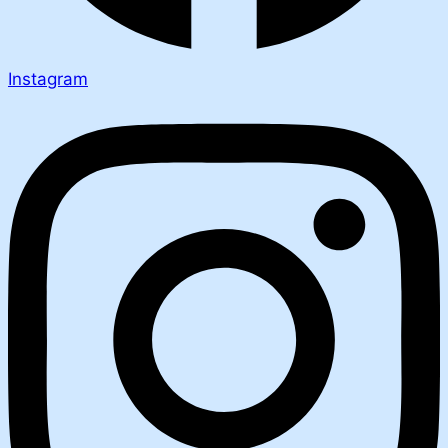
Instagram