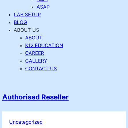
ASAP
LAB SETUP
BLOG
ABOUT US
ABOUT
K12 EDUCATION
CAREER
GALLERY
CONTACT US
Authorised Reseller
Uncategorized