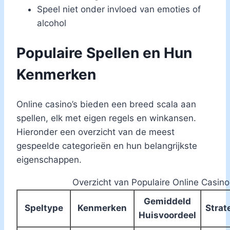
Speel niet onder invloed van emoties of
alcohol
Populaire Spellen en Hun
Kenmerken
Online casino’s bieden een breed scala aan
spellen, elk met eigen regels en winkansen.
Hieronder een overzicht van de meest
gespeelde categorieën en hun belangrijkste
eigenschappen.
Overzicht van Populaire Online Casino
Gemiddeld
Speltype
Kenmerken
Strat
Huisvoordeel