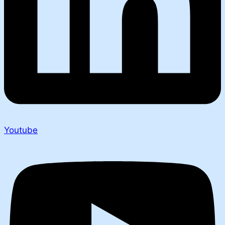
Youtube