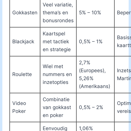
Veel variatie,
Gokkasten
thema’s en
5% – 10%
Beper
bonusrondes
Kaartspel
Basis
Blackjack
met tactiek
0,5% – 1%
kaartt
en strategie
2,7%
Wiel met
(Europees),
Inzet
Roulette
nummers en
5,26%
Marti
inzetopties
(Amerikaans)
Combinatie
Video
Optim
van gokkast
0,5% – 2%
Poker
vereis
en poker
Eenvoudig
1,06%