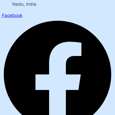
Nadu, India.
Facebook