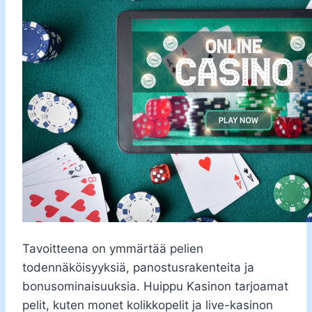
Tavoitteena on ymmärtää pelien
todennäköisyyksiä, panostusrakenteita ja
bonusominaisuuksia. Huippu Kasinon tarjoamat
pelit, kuten monet kolikkopelit ja live-kasinon