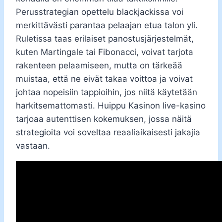
Perusstrategian opettelu blackjackissa voi
merkittävästi parantaa pelaajan etua talon yli.
Ruletissa taas erilaiset panostusjärjestelmät,
kuten Martingale tai Fibonacci, voivat tarjota
rakenteen pelaamiseen, mutta on tärkeää
muistaa, että ne eivät takaa voittoa ja voivat
johtaa nopeisiin tappioihin, jos niitä käytetään
harkitsemattomasti. Huippu Kasinon live-kasino
tarjoaa autenttisen kokemuksen, jossa näitä
strategioita voi soveltaa reaaliaikaisesti jakajia
vastaan.