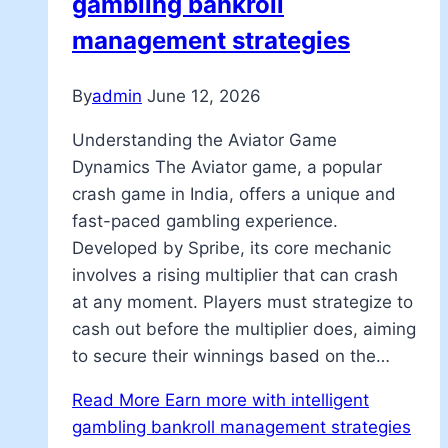
gambling bankroll
management strategies
By
admin
June 12, 2026
Understanding the Aviator Game
Dynamics The Aviator game, a popular
crash game in India, offers a unique and
fast-paced gambling experience.
Developed by Spribe, its core mechanic
involves a rising multiplier that can crash
at any moment. Players must strategize to
cash out before the multiplier does, aiming
to secure their winnings based on the…
Read More
Earn more with intelligent
gambling bankroll management strategies