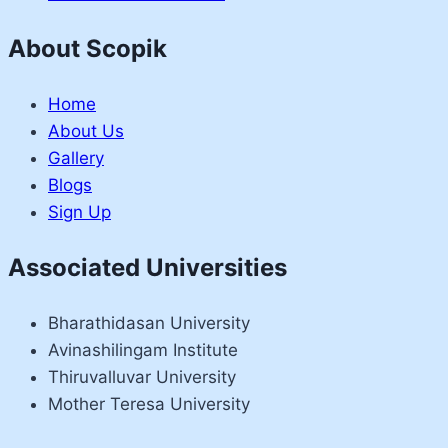
About Scopik
Home
About Us
Gallery
Blogs
Sign Up
Associated Universities
Bharathidasan University
Avinashilingam Institute
Thiruvalluvar University
Mother Teresa University