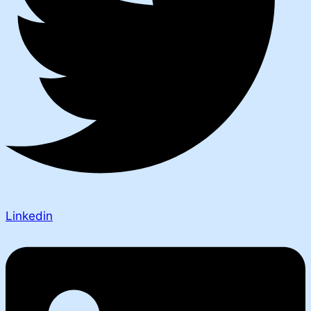
Linkedin