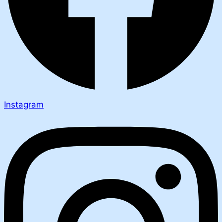
Instagram