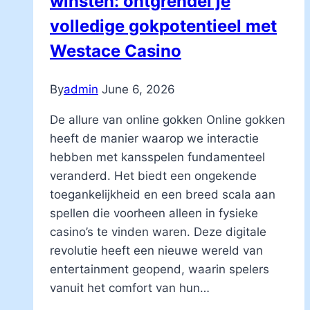
winsten: ontgrendel je
volledige gokpotentieel met
Westace Casino
By
admin
June 6, 2026
De allure van online gokken Online gokken
heeft de manier waarop we interactie
hebben met kansspelen fundamenteel
veranderd. Het biedt een ongekende
toegankelijkheid en een breed scala aan
spellen die voorheen alleen in fysieke
casino’s te vinden waren. Deze digitale
revolutie heeft een nieuwe wereld van
entertainment geopend, waarin spelers
vanuit het comfort van hun…