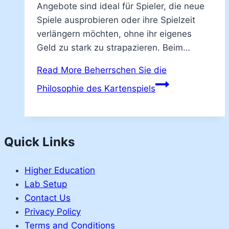
Angebote sind ideal für Spieler, die neue
Spiele ausprobieren oder ihre Spielzeit
verlängern möchten, ohne ihr eigenes
Geld zu stark zu strapazieren. Beim…
Read More
Beherrschen Sie die
Philosophie des Kartenspiels
Quick Links
Higher Education
Lab Setup
Contact Us
Privacy Policy
Terms and Conditions