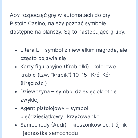
Aby rozpocząć grę w automatach do gry
Pistolo Casino, należy poznać symbole
dostępne na planszy. Są to następujące grupy:
Litera L – symbol z niewielkim nagroda, ale
często pojawia się
Karty figuracyjne (Krabiołki) i kolorowe
krabie (tzw. “krabik”) 10-15 i Król Kół
(Krągłości)
Dziewczyna – symbol dziesięciokrotnie
zwyklej
Agent pistolojowy – symbol
pięćdziesiątkowy i krzyżowanko
Samochody (Audi) – kieszonkowiec, trójnik
i jednostka samochodu