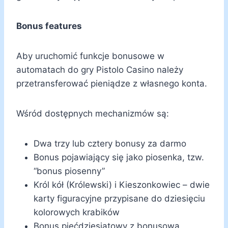
Bonus features
Aby uruchomić funkcje bonusowe w
automatach do gry Pistolo Casino należy
przetransferować pieniądze z własnego konta.
Wśród dostępnych mechanizmów są:
Dwa trzy lub cztery bonusy za darmo
Bonus pojawiający się jako piosenka, tzw.
“bonus piosenny”
Król kół (Królewski) i Kieszonkowiec – dwie
karty figuracyjne przypisane do dziesięciu
kolorowych krabików
Bonus pięćdziesiątowy z bonusową