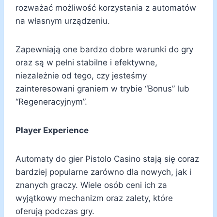
rozważać możliwość korzystania z automatów
na własnym urządzeniu.
Zapewniają one bardzo dobre warunki do gry
oraz są w pełni stabilne i efektywne,
niezależnie od tego, czy jesteśmy
zainteresowani graniem w trybie “Bonus” lub
“Regeneracyjnym”.
Player Experience
Automaty do gier Pistolo Casino stają się coraz
bardziej popularne zarówno dla nowych, jak i
znanych graczy. Wiele osób ceni ich za
wyjątkowy mechanizm oraz zalety, które
oferują podczas gry.