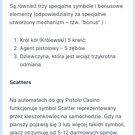
Są również trzy specjalne symbole i bonusowe
elementy (odpowiedzialny za specjalnie
utworzony mechanizm – tzw. “bonus” ) :
Król kół (Królewski) 5 krwić;
Agent pistolowy – 5 zębów
Dziewczyna, która jest wciąż trzykrotna
odmiana.
Scatters
Na automatach do gry Pistolo Casino
funkcjonuje symbol Scatter reprezentowany
przez kieszonkowiec na samochodzie. Gdy na
planszy pojawią się 3 lub więcej takich symboli,
gracz otrzymuję od 5-12 darmowych spinów.