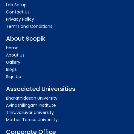
Lab Setup
Contact Us
Privacy Policy
Terms and Conditions
About Scopik
Home
About Us
Gallery
Blogs
Sign Up
Associated Universities
Bharathidasan University
Avinashilingam Institute
Thiruvalluvar University
Mother Teresa University
Corporate Office