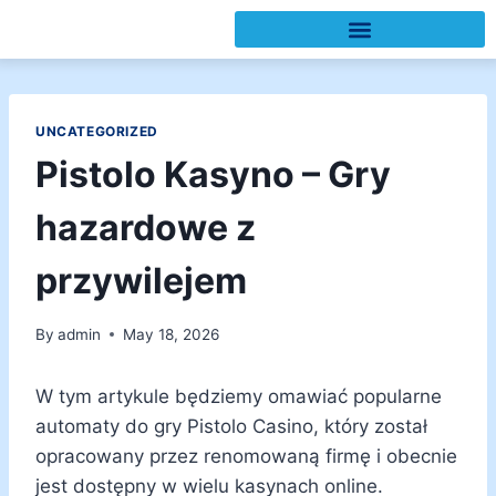
UNCATEGORIZED
Pistolo Kasyno – Gry
hazardowe z
przywilejem
By
admin
May 18, 2026
W tym artykule będziemy omawiać popularne
automaty do gry Pistolo Casino, który został
opracowany przez renomowaną firmę i obecnie
jest dostępny w wielu kasynach online.