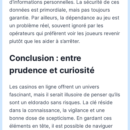
d’informations personnelles. La sécurité de ces
données est primordiale, mais pas toujours
garantie. Par ailleurs, la dépendance au jeu est
un problème réel, souvent ignoré par les
opérateurs qui préfèrent voir les joueurs revenir
plutôt que les aider à s’arrêter.
Conclusion : entre
prudence et curiosité
Les casinos en ligne offrent un univers
fascinant, mais il serait illusoire de penser qu’ils
sont un eldorado sans risques. La clé réside
dans la connaissance, la vigilance et une
bonne dose de scepticisme. En gardant ces
éléments en tête, il est possible de naviguer