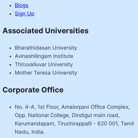
Blogs
Sign Up
Associated Universities
Bharathidasan University
Avinashilingam Institute
Thiruvalluvar University
Mother Teresa University
Corporate Office
No. 4-A, 1st Floor, Amalorpavi Office Complex,
Opp. National College, Dindigul main road,
Karumandapam, Tiruchirappalli - 620 001, Tamil
Nadu, India.