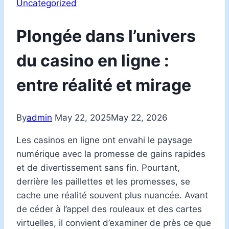
Uncategorized
Plongée dans l’univers
du casino en ligne :
entre réalité et mirage
By
admin
May 22, 2025
May 22, 2026
Les casinos en ligne ont envahi le paysage
numérique avec la promesse de gains rapides
et de divertissement sans fin. Pourtant,
derrière les paillettes et les promesses, se
cache une réalité souvent plus nuancée. Avant
de céder à l’appel des rouleaux et des cartes
virtuelles, il convient d’examiner de près ce que