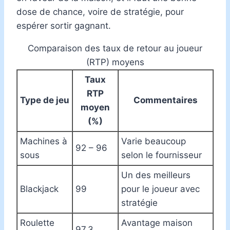
dose de chance, voire de stratégie, pour
espérer sortir gagnant.
Comparaison des taux de retour au joueur
(RTP) moyens
Taux
RTP
Type de jeu
Commentaires
moyen
(%)
Machines à
Varie beaucoup
92 – 96
sous
selon le fournisseur
Un des meilleurs
Blackjack
99
pour le joueur avec
stratégie
Roulette
Avantage maison
97,3