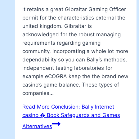
It retains a great Gibraltar Gaming Officer
permit for the characteristics external the
united kingdom. Gibraltar is
acknowledged for the robust managing
requirements regarding gaming
community, incorporating a whole lot more
dependability so you can Bally’s methods.
Independent testing laboratories for
example eCOGRA keep the the brand new
casino’s game balance. These types of
companies…
Read More
Conclusion: Bally Internet
casino � Book Safeguards and Games
Alternatives