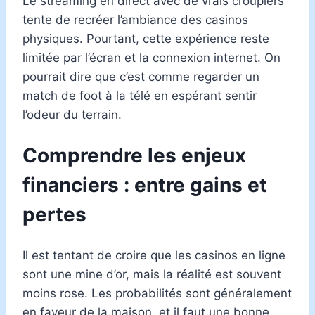
Le streaming en direct avec de vrais croupiers
tente de recréer l’ambiance des casinos
physiques. Pourtant, cette expérience reste
limitée par l’écran et la connexion internet. On
pourrait dire que c’est comme regarder un
match de foot à la télé en espérant sentir
l’odeur du terrain.
Comprendre les enjeux
financiers : entre gains et
pertes
Il est tentant de croire que les casinos en ligne
sont une mine d’or, mais la réalité est souvent
moins rose. Les probabilités sont généralement
en faveur de la maison, et il faut une bonne