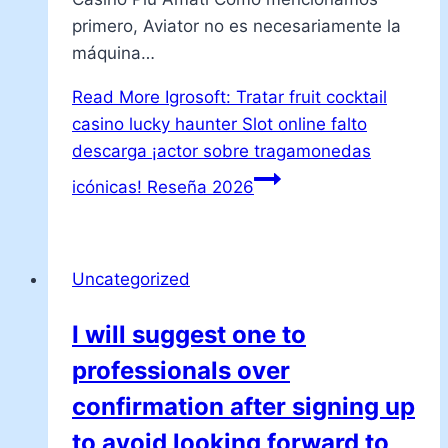
primero, Aviator no es necesariamente la
máquina…
Read More
Igrosoft: Tratar fruit cocktail
casino lucky haunter Slot online falto
descarga ¡actor sobre tragamonedas
icónicas! Reseña 2026
Uncategorized
I will suggest one to
professionals over
confirmation after signing up
to avoid looking forward to