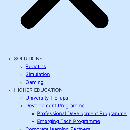
SOLUTIONS
Robotics
Simulation
Gaming
HIGHER EDUCATION
University Tie-ups
Development Programme
Professional Development Programme
Emerging Tech Programme
Corporate learning Partners