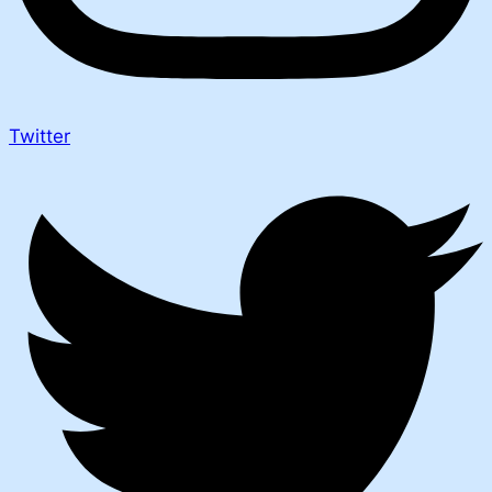
Twitter