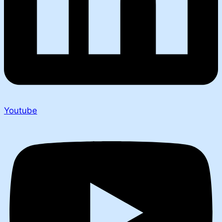
Youtube