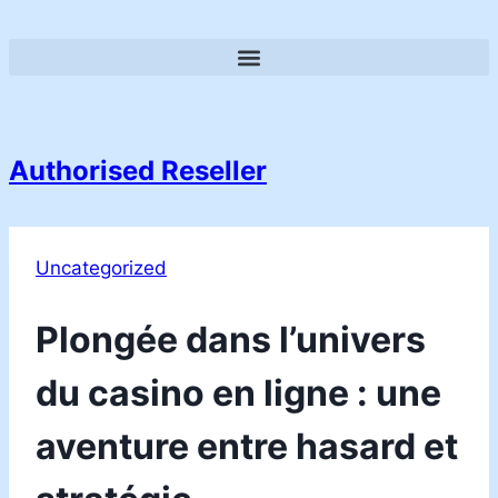
Skip
to
content
Authorised Reseller
Uncategorized
Plongée dans l’univers
du casino en ligne : une
aventure entre hasard et