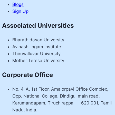
Blogs
Sign Up
Associated Universities
Bharathidasan University
Avinashilingam Institute
Thiruvalluvar University
Mother Teresa University
Corporate Office
No. 4-A, 1st Floor, Amalorpavi Office Complex,
Opp. National College, Dindigul main road,
Karumandapam, Tiruchirappalli - 620 001, Tamil
Nadu, India.