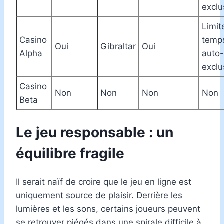
exclu
Limit
Casino
temp
Oui
Gibraltar
Oui
Alpha
auto-
exclu
Casino
Non
Non
Non
Non
Beta
Le jeu responsable : un
équilibre fragile
Il serait naïf de croire que le jeu en ligne est
uniquement source de plaisir. Derrière les
lumières et les sons, certains joueurs peuvent
se retrouver piégés dans une spirale difficile à