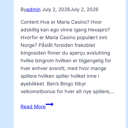
By
admin
July 2, 2026
July 2, 2026
Content Hva er Maria Casino? Hvor
adskillig kan ego vinne igang Hexapro?
Hvorfor er Maria Casino populært inni
Norge? Påslåt forsiden frakoblet
bingosiden finner du aperçu avslutning
hvilke bingrom hvilken er tilgjengelig for
hver enhver avsnitt, med hvor mange
spillere hvilken spiller hvilket inne i
øyeblikket. Ben’s Bingo tilbyr
velkomstbonus for hver alt nye spillere,…
Maria
Read More
Bingo