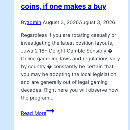
coins, if one makes a buy
By
admin
August 3, 2026
August 3, 2026
Regardless if you are rotating casually or
investigating the latest position layouts,
Juwa 2 18+ Delight Gamble Sensibly �
Online gambling laws and regulations vary
by country � constantly be certain that
you may be adopting the local legislation
and are generally out of legal gaming
decades. Right here you will observe how
the program…
You’ll
Read More
usually
discovered