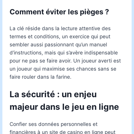
Comment éviter les pièges ?
La clé réside dans la lecture attentive des
termes et conditions, un exercice qui peut
sembler aussi passionnant qu’un manuel
d’instructions, mais qui s’avère indispensable
pour ne pas se faire avoir. Un joueur averti est
un joueur qui maximise ses chances sans se
faire rouler dans la farine.
La sécurité : un enjeu
majeur dans le jeu en ligne
Confier ses données personnelles et
financières à un site de casino en ligne peut