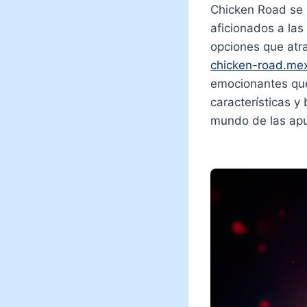
Chicken Road se 
aficionados a las
opciones que atr
chicken-road.me
emocionantes que 
características 
mundo de las ap