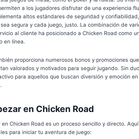
permiten a los jugadores disfrutar de una experiencia f
lementa altos estándares de seguridad y confiabilida
 sea segura y cada juego, justo. La combinación de var
rvicio al cliente ha posicionado a Chicken Road como un 
o en línea.
mbién proporciona numerosos bonos y promociones que
ntan valorados y motivados para seguir jugando. Sin du
activo para aquellos que buscan diversión y emoción en
.
ezar en Chicken Road
 en Chicken Road es un proceso sencillo y directo. Aqu
les para iniciar tu aventura de juego: