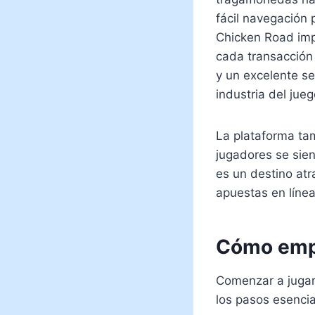
fácil navegación 
Chicken Road imp
cada transacción
y un excelente se
industria del jueg
La plataforma ta
jugadores se sie
es un destino atr
apuestas en línea
Cómo emp
Comenzar a jugar
los pasos esencia