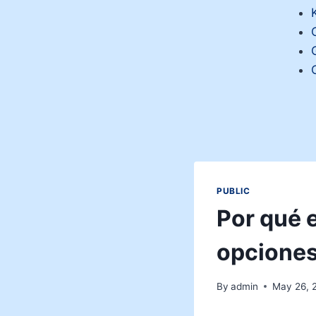
PUBLIC
Por qué 
opciones
By
admin
May 26, 