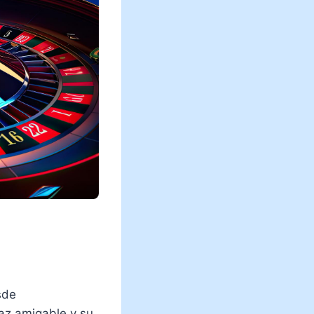
sde
faz amigable y su