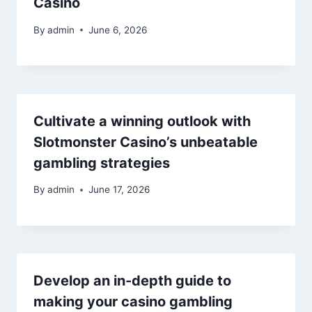
Casino
By
admin
June 6, 2026
Cultivate a winning outlook with
Slotmonster Casino’s unbeatable
gambling strategies
By
admin
June 17, 2026
Develop an in-depth guide to
making your casino gambling