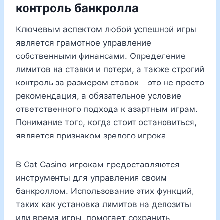
контроль банкролла
Ключевым аспектом любой успешной игры
является грамотное управление
собственными финансами. Определение
лимитов на ставки и потери, а также строгий
контроль за размером ставок – это не просто
рекомендация, а обязательное условие
ответственного подхода к азартным играм.
Понимание того, когда стоит остановиться,
является признаком зрелого игрока.
В Cat Casino игрокам предоставляются
инструменты для управления своим
банкроллом. Использование этих функций,
таких как установка лимитов на депозиты
или время игры, помогает сохранить