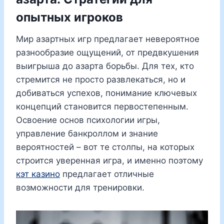
опытных игроков
Мир азартных игр предлагает невероятное
разнообразие ощущений, от предвкушения
выигрыша до азарта борьбы. Для тех, кто
стремится не просто развлекаться, но и
добиваться успехов, понимание ключевых
концепций становится первостепенным.
Освоение основ психологии игры,
управление банкроллом и знание
вероятностей – вот те столпы, на которых
строится уверенная игра, и именно поэтому
кэт казино
предлагает отличные
возможности для тренировки.