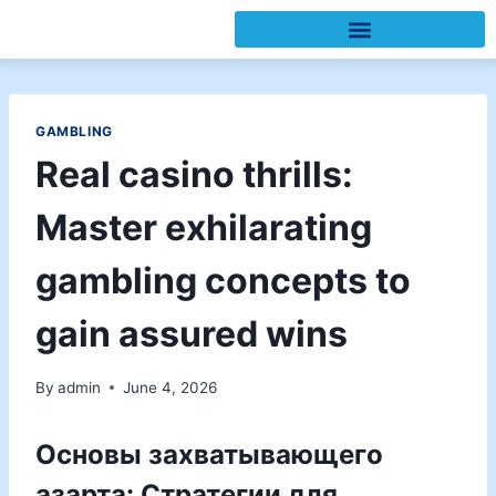
GAMBLING
Real casino thrills:
Master exhilarating
gambling concepts to
gain assured wins
By
admin
June 4, 2026
Основы захватывающего
азарта: Стратегии для