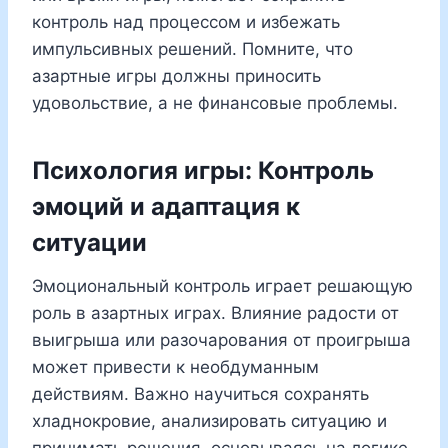
контроль над процессом и избежать
импульсивных решений. Помните, что
азартные игры должны приносить
удовольствие, а не финансовые проблемы.
Психология игры: Контроль
эмоций и адаптация к
ситуации
Эмоциональный контроль играет решающую
роль в азартных играх. Влияние радости от
выигрыша или разочарования от проигрыша
может привести к необдуманным
действиям. Важно научиться сохранять
хладнокровие, анализировать ситуацию и