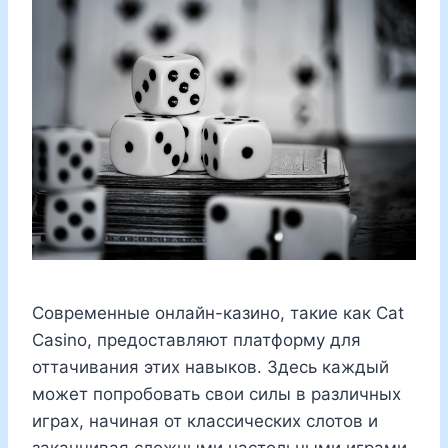
Современные онлайн-казино, такие как Cat
Casino, предоставляют платформу для
оттачивания этих навыков. Здесь каждый
может попробовать свои силы в различных
играх, начиная от классических слотов и