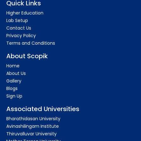
Quick Links
Higher Education
Lab Setup
Contact Us
Privacy Policy
Terms and Conditions
About Scopik
Home
About Us
Gallery
Blogs
Sign Up
Associated Universities
Bharathidasan University
Avinashilingam Institute
Thiruvalluvar University