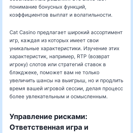
понимание бонусных функций,
коэффициентов выплат и волатильности.
Cat Casino предлагает широкий ассортимент
игр, каждая из которых имеет свои
уникальные характеристики. Изучение этих
характеристик, например, RTP (возврат
игроку) слотов или стратегий ставок в
блэкджеке, поможет вам не только
увеличить шансы на выигрыш, но и продлить
время вашей игровой сессии, делая процесс
более увлекательным и осмысленным.
Управление рисками:
Ответственная игра и