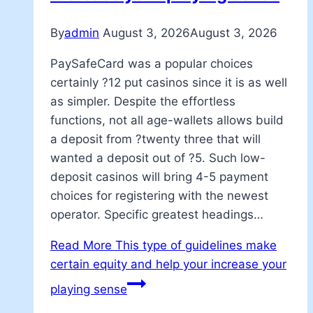
By
admin
August 3, 2026
August 3, 2026
PaySafeCard was a popular choices
certainly ?12 put casinos since it is as well
as simpler. Despite the effortless
functions, not all age-wallets allows build
a deposit from ?twenty three that will
wanted a deposit out of ?5. Such low-
deposit casinos will bring 4-5 payment
choices for registering with the newest
operator. Specific greatest headings…
Read More
This type of guidelines make
certain equity and help your increase your
playing sense