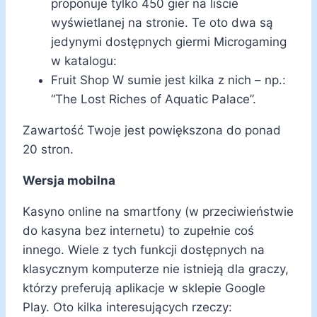
proponuje tylko 450 gier na liście
wyświetlanej na stronie. Te oto dwa są
jedynymi dostępnych giermi Microgaming
w katalogu:
Fruit Shop W sumie jest kilka z nich – np.:
“The Lost Riches of Aquatic Palace”.
Zawartość Twoje jest powiększona do ponad
20 stron.
Wersja mobilna
Kasyno online na smartfony (w przeciwieństwie
do kasyna bez internetu) to zupełnie coś
innego. Wiele z tych funkcji dostępnych na
klasycznym komputerze nie istnieją dla graczy,
którzy preferują aplikacje w sklepie Google
Play. Oto kilka interesujących rzeczy: