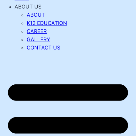
ABOUT US
ABOUT
K12 EDUCATION
CAREER
GALLERY
CONTACT US