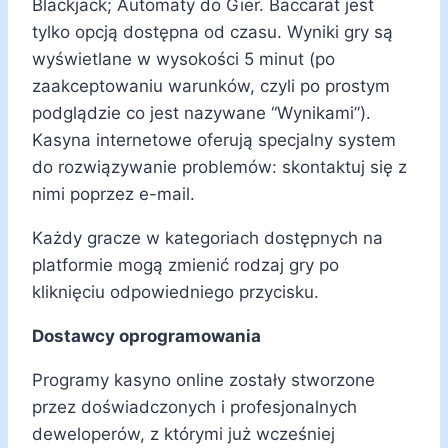
Blackjack; Automaty do Gier. Baccarat jest
tylko opcją dostępna od czasu. Wyniki gry są
wyświetlane w wysokości 5 minut (po
zaakceptowaniu warunków, czyli po prostym
podglądzie co jest nazywane “Wynikami”).
Kasyna internetowe oferują specjalny system
do rozwiązywanie problemów: skontaktuj się z
nimi poprzez e-mail.
Każdy gracze w kategoriach dostępnych na
platformie mogą zmienić rodzaj gry po
kliknięciu odpowiedniego przycisku.
Dostawcy oprogramowania
Programy kasyno online zostały stworzone
przez doświadczonych i profesjonalnych
deweloperów, z którymi już wcześniej