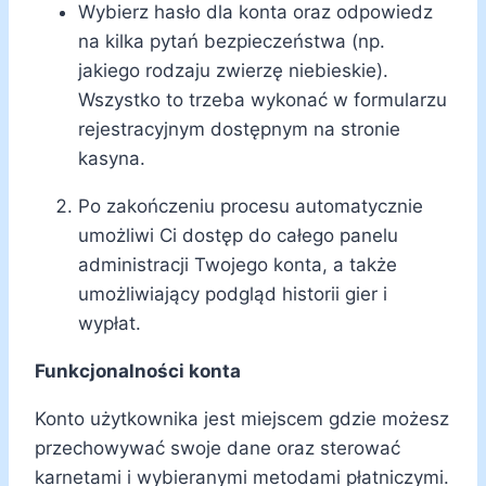
Wybierz hasło dla konta oraz odpowiedz
na kilka pytań bezpieczeństwa (np.
jakiego rodzaju zwierzę niebieskie).
Wszystko to trzeba wykonać w formularzu
rejestracyjnym dostępnym na stronie
kasyna.
Po zakończeniu procesu automatycznie
umożliwi Ci dostęp do całego panelu
administracji Twojego konta, a także
umożliwiający podgląd historii gier i
wypłat.
Funkcjonalności konta
Konto użytkownika jest miejscem gdzie możesz
przechowywać swoje dane oraz sterować
karnetami i wybieranymi metodami płatniczymi.