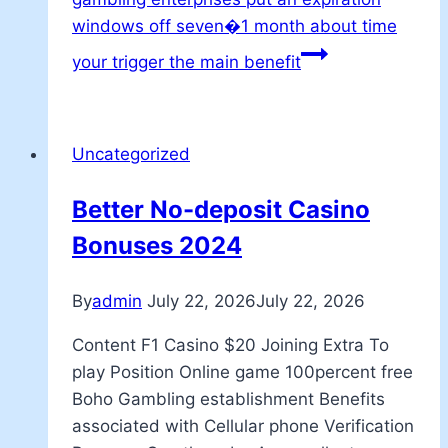
windows off seven�1 month about time
your trigger the main benefit
Uncategorized
Better No-deposit Casino
Bonuses 2024
By
admin
July 22, 2026
July 22, 2026
Content F1 Casino $20 Joining Extra To
play Position Online game 100percent free
Boho Gambling establishment Benefits
associated with Cellular phone Verification