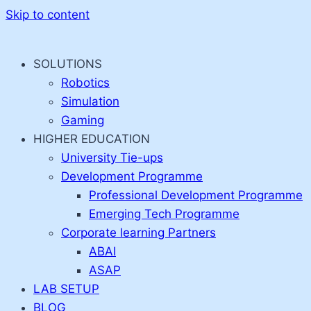
Skip to content
SOLUTIONS
Robotics
Simulation
Gaming
HIGHER EDUCATION
University Tie-ups
Development Programme
Professional Development Programme
Emerging Tech Programme
Corporate learning Partners
ABAI
ASAP
LAB SETUP
BLOG