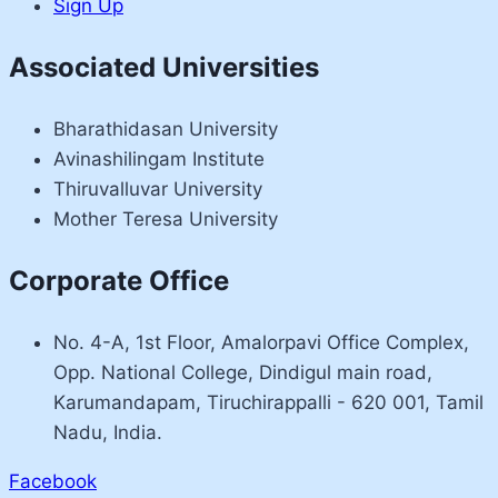
Sign Up
Associated Universities
Bharathidasan University
Avinashilingam Institute
Thiruvalluvar University
Mother Teresa University
Corporate Office
No. 4-A, 1st Floor, Amalorpavi Office Complex,
Opp. National College, Dindigul main road,
Karumandapam, Tiruchirappalli - 620 001, Tamil
Nadu, India.
Facebook