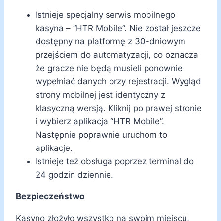
Istnieje specjalny serwis mobilnego
kasyna – “HTR Mobile”. Nie został jeszcze
dostępny na platformę z 30-dniowym
przejściem do automatyzacji, co oznacza
że gracze nie będą musieli ponownie
wypełniać danych przy rejestracji. Wygląd
strony mobilnej jest identyczny z
klasyczną wersją. Kliknij po prawej stronie
i wybierz aplikacja “HTR Mobile”.
Następnie poprawnie uruchom to
aplikacje.
Istnieje też obsługa poprzez terminal do
24 godzin dziennie.
Bezpieczeństwo
Kasyno złożyło wszystko na swoim miejscu,