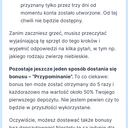
przyznany tylko przez trzy dni od
momentu konta zostało utworzone. Od tej
chwili nie będzie dostępny.
Zanim zaczniesz grzeć, musisz przeczytać
wyjaśniającą tę sprzęt do tego kroków i
wypełnić odpowiedzi na kilka pytań, w tym np.
jakiego rodzaju zwierzę niebieskie.
Pozostaje jeszcze jeden sposób dostania się
bonusu – “Przypominanie”.
To co ciekawe:
bonus ten może zostać otrzymany do 5 razy i
każdorazowo ma wartość około 50% Twojego
pierwszego depozytu. Nie jestem pewien czy to
będzie w przyszłości wykorzystane.
Oczywiście, możesz dostawać także bonusy
bez depozytowego! Niestety te są jedynie dla