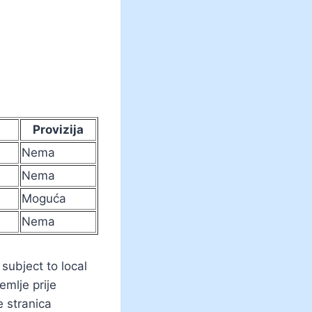
Provizija
Nema
Nema
Moguća
Nema
subject to local
mlje prije
e stranica