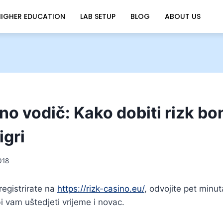
HIGHER EDUCATION
LAB SETUP
BLOG
ABOUT US
no vodič: Kako dobiti rizk bo
igri
018
registrirate na
https://rizk-casino.eu/
, odvojite pet minut
 vam uštedjeti vrijeme i novac.