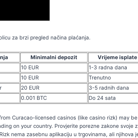
blicu za brzi pregled načina plaćanja.
nja
Minimalni depozit
Vrijeme isplate
10 EUR
1-3 radna dana
10 EUR
Trenutno
r
20 EUR
3-5 radnih dana
0.001 BTC
Do 24 sata
rom Curacao-licensed casinos (like casino rizk) may be 
ing on your country. Provjerite porezne zakone svoje ze
 Rizk nema zasebnu aplikaciju u trgovinama, ali njihova j