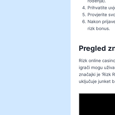
rođenja).
Prihvatite uvj
Provjerite sv
Nakon prijave,
rizk bonus.
Pregled z
Rizk online casin
igrači mogu uživa
značajki je ‘Rizk
uključuje junket 