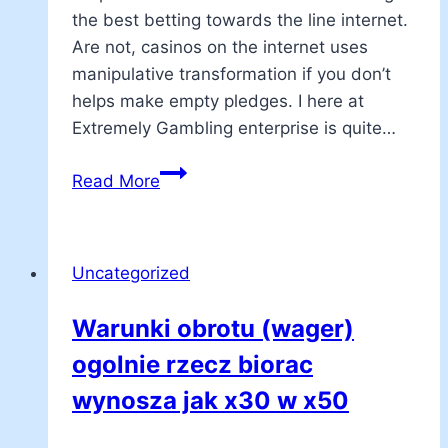
the best betting towards the line internet.
Are not, casinos on the internet uses
manipulative transformation if you don’t
helps make empty pledges. I here at
Extremely Gambling enterprise is quite…
Read More
Uncategorized
Warunki obrotu (wager)
ogolnie rzecz biorac
wynosza jak x30 w x50