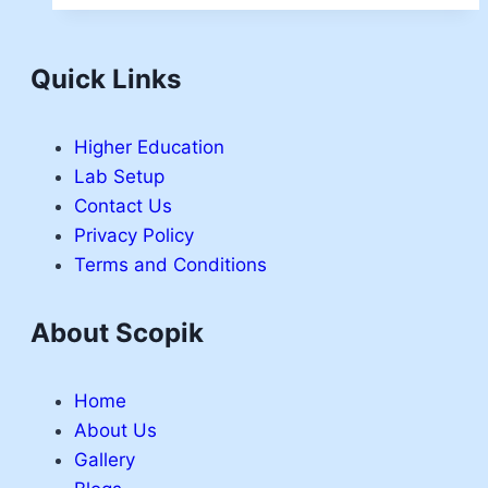
Quick Links
Higher Education
Lab Setup
Contact Us
Privacy Policy
Terms and Conditions
About Scopik
Home
About Us
Gallery