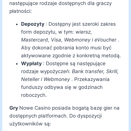
następujące rodzaje dostępnych dla graczy
płatności:
Depozyty
: Dostępny jest szeroki zakres
form depozytu, w tym:
wiersz,
Mastercard, Visa, Webmoney i eVoucher
.
Aby dokonać pobrania konto musi być
aktywowane zgodnie z konkretną metodą.
Wypłaty
: Dostępne są następujące
rodzaje wypożyczeń:
Bank transfer, Skrill,
Neteller i Webmoney
. Przekazywania
funduszy odbywa się w godzinach
roboczych.
Gry
Nowe Casino posiada bogatą bazę gier na
dostępnych platformach. Do dyspozycji
użytkowników są: