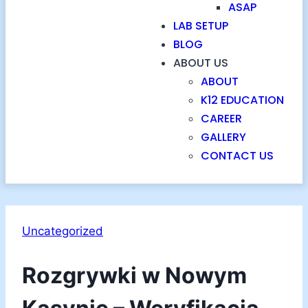
ASAP
LAB SETUP
BLOG
ABOUT US
ABOUT
K12 EDUCATION
CAREER
GALLERY
CONTACT US
Uncategorized
Rozgrywki w Nowym