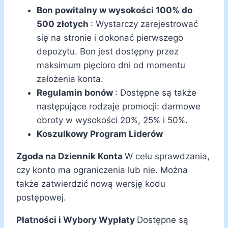
Bon powitalny w wysokości 100% do
500 złotych
: Wystarczy zarejestrować
się na stronie i dokonać pierwszego
depozytu. Bon jest dostępny przez
maksimum pięcioro dni od momentu
założenia konta.
Regulamin bonów
: Dostępne są także
następujące rodzaje promocji: darmowe
obroty w wysokości 20%, 25% i 50%.
Koszulkowy Program Liderów
Zgoda na Dziennik Konta
W celu sprawdzania,
czy konto ma ograniczenia lub nie. Można
także zatwierdzić nową wersję kodu
postępowej.
Płatności i Wybory Wypłaty
Dostępne są