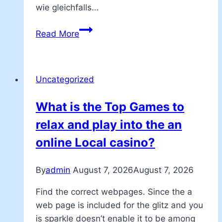
wie gleichfalls…
Read More
Uncategorized
What is the Top Games to
relax and play into the an
online Local casino?
By
admin
August 7, 2026
August 7, 2026
Find the correct webpages. Since the a
web page is included for the glitz and you
is sparkle doesn’t enable it to be among