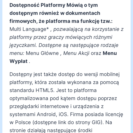
Dostępność Platformy Mówią o tym
dostępnym również w dokumentach
firmowych, że platforma ma funkcję tzw.:
Multi Language*
, pozwalającą na korzystanie z
platformy przez graczy mówiących różnymi
języczkami. Dostępne są następujące rodzaje
menu:
Menu Główne
, Menu Akcji
oraz
Menu
Wypłat
.
Dostępny jest także dostęp do wersji mobilnej
platformy, która została wykonana za pomocą
standardu HTML5. Jest to platforma
optymalizowana pod kątem dostępu poprzez
przeglądarki internetowe i urządzenia z
systemami Android, iOS. Firma posiada licencję
w Polsce (dostępne link do strony GIG). Na
stronie działają następujące środki