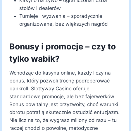
Kasyno na żywo – ograniczona liczba
stołów i dealerów
Turnieje i wyzwania – sporadycznie
organizowane, bez większych nagród
Bonusy i promocje – czy to
tylko wabik?
Wchodząc do kasyna online, każdy liczy na
bonus, który pozwoli trochę podreperować
bankroll. Slottyway Casino oferuje
standardowe promocje, ale bez fajerwerków.
Bonus powitalny jest przyzwoity, choć warunki
obrotu potrafią skutecznie ostudzić entuzjazm.
Nie licz na to, że wygrasz miliony od razu – tu
raczej chodzi o powolne, metodyczne