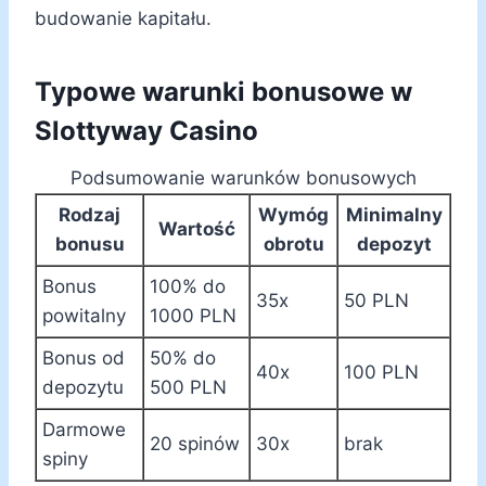
budowanie kapitału.
Typowe warunki bonusowe w
Slottyway Casino
Podsumowanie warunków bonusowych
Rodzaj
Wymóg
Minimalny
Wartość
bonusu
obrotu
depozyt
Bonus
100% do
35x
50 PLN
powitalny
1000 PLN
Bonus od
50% do
40x
100 PLN
depozytu
500 PLN
Darmowe
20 spinów
30x
brak
spiny