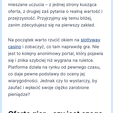
mieszane uczucia – z jednej strony kusząca
oferta, z drugiej zaś pytania o realną wartość i
przejrzystość. Przyjrzyjmy się temu bliżej,
zanim zdecydujesz się na pierwszy zakład.
Na początek warto rzucić okiem na
slottyway
casino
i zobaczyć, co tam naprawdę gra. Nie
jest to kolejny anonimowy portal, który pojawia
się i znika szybciej niż wygrana na ruletce.
Platforma działa na rynku od pewnego czasu,
co daje pewne podstawy do oceny jej
wiarygodności. Jednak czy to wystarczy, by
zaufać i wpłacić swoje ciężko zarobione
pieniądze?