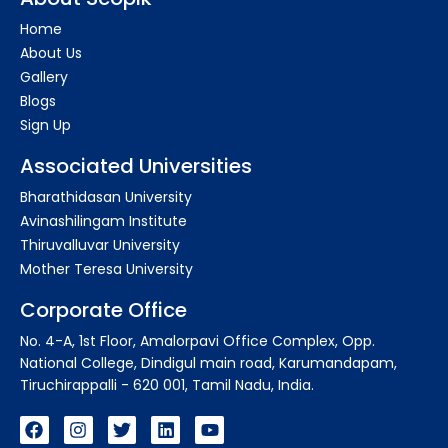
Home
About Us
Gallery
Blogs
Sign Up
Associated Universities
Bharathidasan University
Avinashilingam Institute
Thiruvalluvar University
Mother Teresa University
Corporate Office
No. 4-A, 1st Floor, Amalorpavi Office Complex, Opp.
National College, Dindigul main road, Karumandapam,
Tiruchirappalli - 620 001, Tamil Nadu, India.