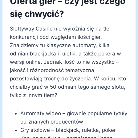
Oferta gier – czy jest czego
się chwycić?
Slottyway Casino nie wyróżnia się na tle
konkurencji pod względem ilości gier.
Znajdziemy tu klasyczne automaty, kilka
odmian blackjacka i ruletki, a także pokera w
wersji online. Jednak ilość to nie wszystko –
jakość i różnorodność tematyczna
pozostawiają trochę do życzenia. W końcu, kto
chciałby grać w 50 odmian tego samego slotu,
tylko z innym tłem?
Automaty wideo – głównie popularne tytuły
od znanych producentów
Gry stołowe – blackjack, ruletka, poker