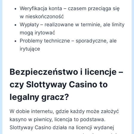
Weryfikacja konta – czasem przeciąga się
w nieskończoność
Wypłaty – realizowane w terminie, ale limity
mogą irytować
Problemy techniczne – sporadyczne, ale
irytujące
Bezpieczeństwo i licencje –
czy Slottyway Casino to
legalny gracz?
W dobie internetu, gdzie każdy może założyć
kasyno w piwnicy, licencja to podstawa.
Slottyway Casino działa na licencji wydanej