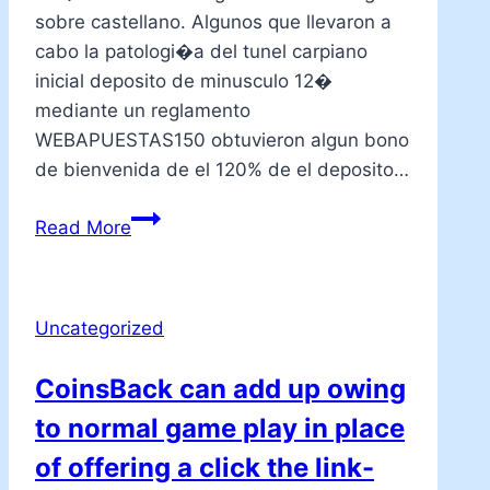
sobre castellano. Algunos que llevaron a
cabo la patologi�a del tunel carpiano
inicial deposito de minusculo 12�
mediante un reglamento
WEBAPUESTAS150 obtuvieron algun bono
de bienvenida de el 120% de el deposito…
Read More
Uncategorized
CoinsBack can add up owing
to normal game play in place
of offering a click the link-