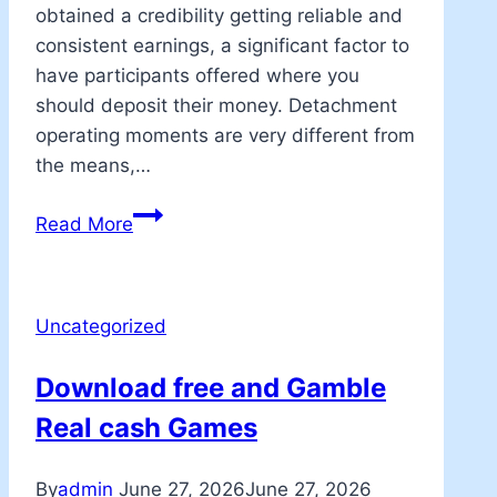
obtained a credibility getting reliable and
consistent earnings, a significant factor to
have participants offered where you
should deposit their money. Detachment
operating moments are very different from
the means,…
Read More
Uncategorized
Download free and Gamble
Real cash Games
By
admin
June 27, 2026
June 27, 2026