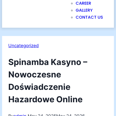
CAREER
GALLERY
CONTACT US
Uncategorized
Spinamba Kasyno –
Nowoczesne
Doświadczenie
Hazardowe Online
By
admin
May 24, 2025
May 24, 2026