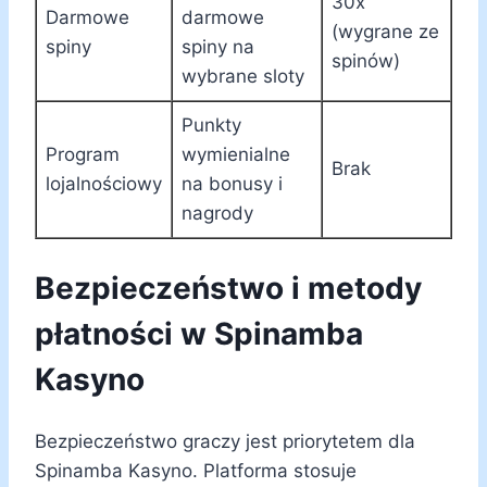
30x
Darmowe
darmowe
(wygrane ze
spiny
spiny na
spinów)
wybrane sloty
Punkty
Program
wymienialne
Brak
lojalnościowy
na bonusy i
nagrody
Bezpieczeństwo i metody
płatności w Spinamba
Kasyno
Bezpieczeństwo graczy jest priorytetem dla
Spinamba Kasyno. Platforma stosuje