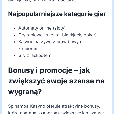
Najpopularniejsze kategorie gier
Automaty online (sloty)
Gry stołowe (ruletka, blackjack, poker)
Kasyno na żywo z prawdziwymi
krupierami
Gry z jackpotem
Bonusy i promocje – jak
zwiększyć swoje szanse na
wygraną?
Spinamba Kasyno oferuje atrakcyjne bonusy,
które pomagają graczom zwiększyć ich szanse