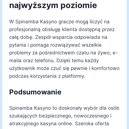
najwyższym poziomie
W Spinamba Kasyno gracze mogą liczyć na
profesjonalną obsługę klienta dostępną przez
całą dobę. Zespół wsparcia odpowiada na
pytania i pomaga rozwiązywać wszelkie
problemy za pośrednictwem czatu na żywo, e-
maila oraz telefonu. Dzięki temu każdy
użytkownik może czuć się pewnie i komfortowo
podczas korzystania z platformy.
Podsumowanie
Spinamba Kasyno to doskonały wybór dla osób
szukających bezpiecznego, nowoczesnego i
atrakcyjnego kasyna online. Szeroka oferta