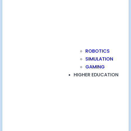
ROBOTICS
SIMULATION
GAMING
HIGHER EDUCATION