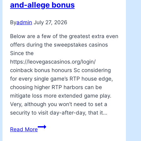
and-allege bonus
By
admin
July 27, 2026
Below are a few of the greatest extra even
offers during the sweepstakes casinos
Since the
https://leovegascasinos.org/login/
coinback bonus honours Sc considering
for every single game’s RTP house edge,
choosing higher RTP harbors can be
mitigate loss more extended game play.
Very, although you won’t need to set a
security to visit day-after-day, that it…
Read More