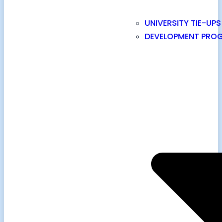
UNIVERSITY TIE-UPS
DEVELOPMENT PRO