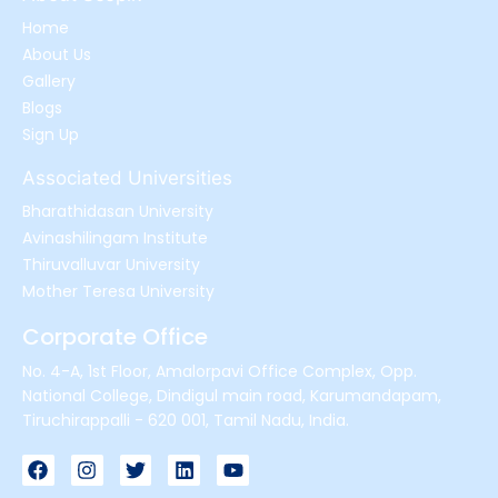
Home
About Us
Gallery
Blogs
Sign Up
Associated Universities
Bharathidasan University
Avinashilingam Institute
Thiruvalluvar University
Mother Teresa University
Corporate Office
No. 4-A, 1st Floor, Amalorpavi Office Complex, Opp.
National College, Dindigul main road, Karumandapam,
Tiruchirappalli - 620 001, Tamil Nadu, India.