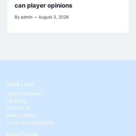
can player opinions
By
admin
August 3, 2026
Quick Links
Higher Education
Lab Setup
Contact Us
Privacy Policy
Terms and Conditions
About Scopik