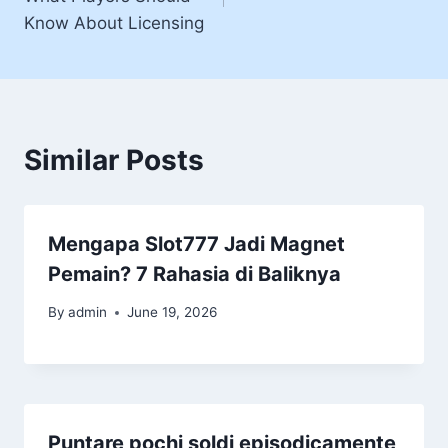
Know About Licensing
Similar Posts
Mengapa Slot777 Jadi Magnet
Pemain? 7 Rahasia di Baliknya
By
admin
June 19, 2026
Puntare pochi soldi episodicamente