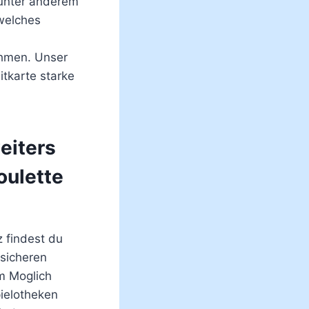
unter anderem
welches
ehmen. Unser
tkarte starke
eiters
oulette
z findest du
sicheren
dm Moglich
ielotheken