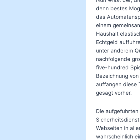
denn bestes Mogli
das Automatenspi
einem gemeinsame
Haushalt elastisc
Echtgeld auffuhre
unter anderem Qu
nachfolgende gro
five-hundred Sp
Bezeichnung von 
auffangen diese T
gesagt vorher.
Die aufgefuhrten
Sicherheitsdienst
Webseiten in alle
wahrscheinlich ei