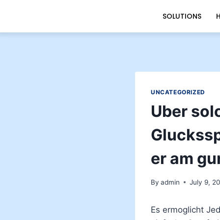
SOLUTIONS
UNCATEGORIZED
Uber sol
Gluckssp
er am gu
By
admin
July 9, 2
Es ermoglicht Jed