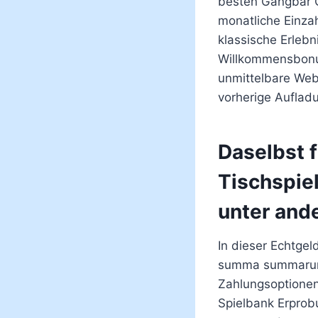
besten Gangbar C
monatliche Einza
klassische Erlebn
Willkommensbonus
unmittelbare Web
vorherige Auflad
Daselbst f
Tischspiel
unter and
In dieser Echtgel
summa summarum d
Zahlungsoptionen.
Spielbank Erprob