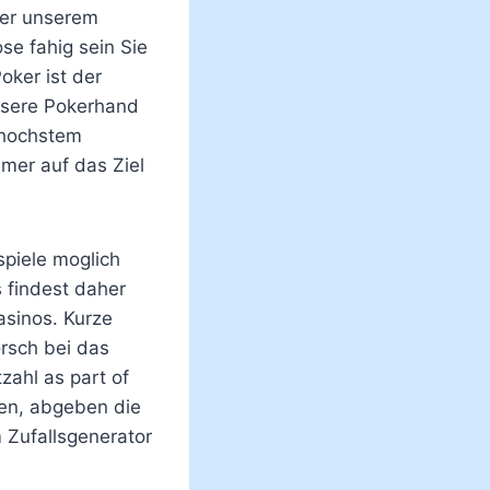
ter unserem
se fahig sein Sie
ker ist der
essere Pokerhand
 hochstem
mer auf das Ziel
sspiele moglich
 findest daher
Casinos. Kurze
rsch bei das
zahl as part of
gen, abgeben die
 Zufallsgenerator