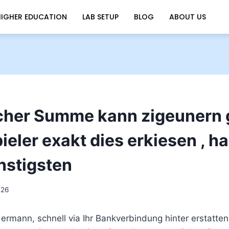
HIGHER EDUCATION
LAB SETUP
BLOG
ABOUT US
cher Summe kann zigeunern
ieler exakt dies erkiesen , h
nstigsten
026
ermann, schnell via Ihr Bankverbindung hinter erstatten