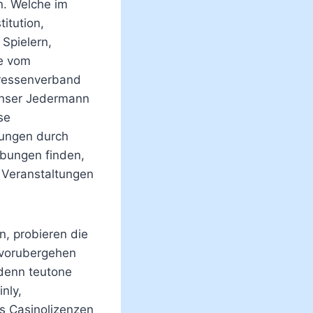
n. Welche im
itution,
 Spielern,
le vom
eressenverband
unser Jedermann
se
ungen durch
ibungen finden,
, Veranstaltungen
, probieren die
s vorubergehen
denn teutone
nly,
as Casinolizenzen