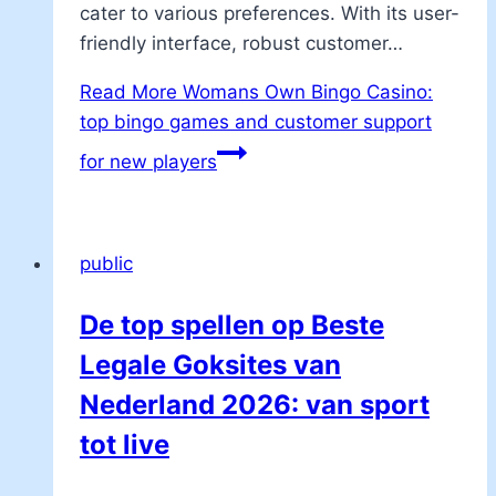
cater to various preferences. With its user-
friendly interface, robust customer…
Read More
Womans Own Bingo Casino:
top bingo games and customer support
for new players
public
De top spellen op Beste
Legale Goksites van
Nederland 2026: van sport
tot live