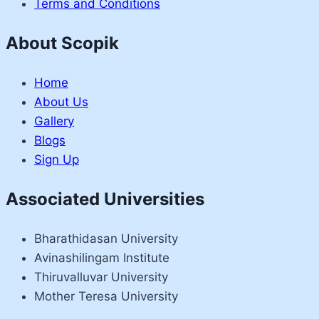
Terms and Conditions
About Scopik
Home
About Us
Gallery
Blogs
Sign Up
Associated Universities
Bharathidasan University
Avinashilingam Institute
Thiruvalluvar University
Mother Teresa University