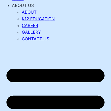
ABOUT US
ABOUT
K12 EDUCATION
CAREER
GALLERY
CONTACT US