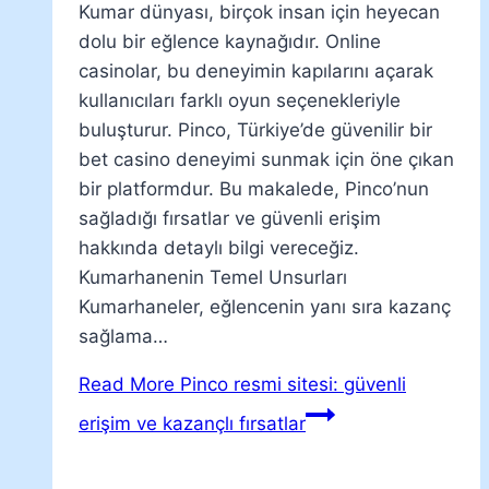
Kumar dünyası, birçok insan için heyecan
dolu bir eğlence kaynağıdır. Online
casinolar, bu deneyimin kapılarını açarak
kullanıcıları farklı oyun seçenekleriyle
buluşturur. Pinco, Türkiye’de güvenilir bir
bet casino deneyimi sunmak için öne çıkan
bir platformdur. Bu makalede, Pinco’nun
sağladığı fırsatlar ve güvenli erişim
hakkında detaylı bilgi vereceğiz.
Kumarhanenin Temel Unsurları
Kumarhaneler, eğlencenin yanı sıra kazanç
sağlama…
Read More
Pinco resmi sitesi: güvenli
erişim ve kazançlı fırsatlar