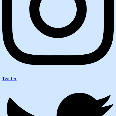
Twitter