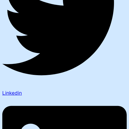
Linkedin