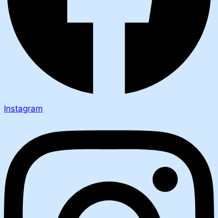
Instagram