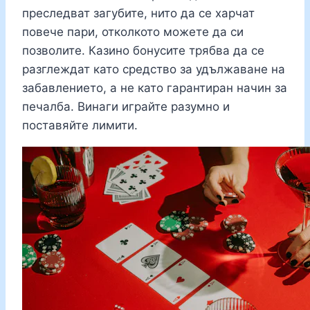
преследват загубите, нито да се харчат
повече пари, отколкото можете да си
позволите. Казино бонусите трябва да се
разглеждат като средство за удължаване на
забавлението, а не като гарантиран начин за
печалба. Винаги играйте разумно и
поставяйте лимити.