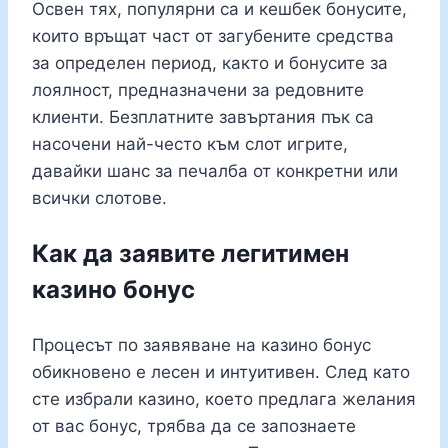
Освен тях, популярни са и кешбек бонусите,
които връщат част от загубените средства
за определен период, както и бонусите за
лоялност, предназначени за редовните
клиенти. Безплатните завъртания пък са
насочени най-често към слот игрите,
давайки шанс за печалба от конкретни или
всички слотове.
Как да заявите легитимен
казино бонус
Процесът по заявяване на казино бонус
обикновено е лесен и интуитивен. След като
сте избрали казино, което предлага желания
от вас бонус, трябва да се запознаете