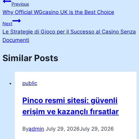
Previous
Why Official WGcasino UK is the Best Choice
Next
Le Strategie di Gioco per il Successo al Casino Senza
Documenti
Similar Posts
public
Pinco resmi sitesi: güvenli
erişim ve kazançlı fırsatlar
By
admin
July 29, 2026
July 29, 2026