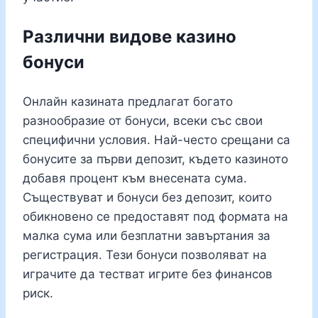
Различни видове казино
бонуси
Онлайн казината предлагат богато
разнообразие от бонуси, всеки със свои
специфични условия. Най-често срещани са
бонусите за първи депозит, където казиното
добавя процент към внесената сума.
Съществуват и бонуси без депозит, които
обикновено се предоставят под формата на
малка сума или безплатни завъртания за
регистрация. Тези бонуси позволяват на
играчите да тестват игрите без финансов
риск.