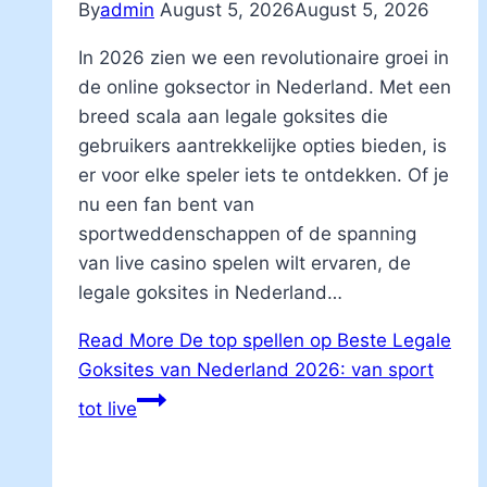
By
admin
August 5, 2026
August 5, 2026
In 2026 zien we een revolutionaire groei in
de online goksector in Nederland. Met een
breed scala aan legale goksites die
gebruikers aantrekkelijke opties bieden, is
er voor elke speler iets te ontdekken. Of je
nu een fan bent van
sportweddenschappen of de spanning
van live casino spelen wilt ervaren, de
legale goksites in Nederland…
Read More
De top spellen op Beste Legale
Goksites van Nederland 2026: van sport
tot live