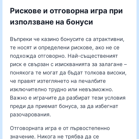
Рискове и отговорна игра при
използване на бонуси
Въпреки че казино бонусите са атрактивни,
те носят и определени рискове, ако не се
подхожда отговорно. Най-същественият
риск е свързан с изискванията за залагане –
понякога те могат да бъдат толкова високи,
че правят изтеглянето на печалбите
изключително трудно или невъзможно.
Важно е играчите да разбират тези условия
преди да приемат бонуса, за да избегнат
разочарования.
Отговорната игра е от първостепенно
значение. Никога не трябва да се