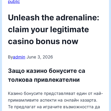
public
Unleash the adrenaline:
claim your legitimate
casino bonus now
By
admin
June 3, 2026
Защо казино бонусите са
толкова привлекателни
Казино бонусите представляват един от най-
примамливите аспекти на онлайн хазарта.
Те предлагат на играчите възможността да