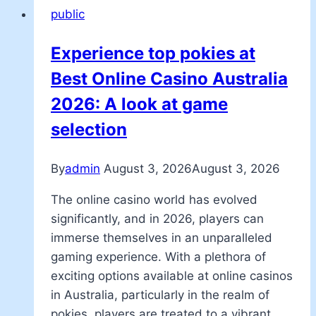
public
Experience top pokies at
Best Online Casino Australia
2026: A look at game
selection
By
admin
August 3, 2026
August 3, 2026
The online casino world has evolved
significantly, and in 2026, players can
immerse themselves in an unparalleled
gaming experience. With a plethora of
exciting options available at online casinos
in Australia, particularly in the realm of
pokies, players are treated to a vibrant