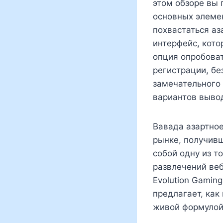
этом обзоре вы 
основных элемен
похвастаться аз
интерфейс, кото
опция опробова
регистрации, бе
замечательного 
вариантов вывод
Вавада азартное
рынке, получив
собой одну из т
развлечений веб
Evolution Gaming
предлагает, как
живой формулой