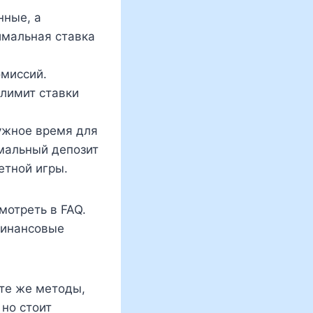
нные, а
имальная ставка
омиссий.
лимит ставки
нужное время для
имальный депозит
етной игры.
мотреть в FAQ.
финансовые
 те же методы,
 но стоит