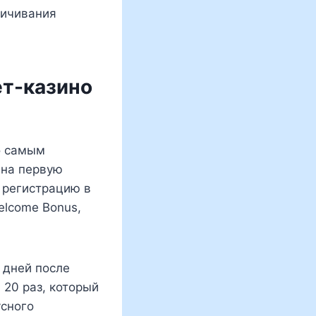
личивания
ет-казино
о самым
 на первую
 регистрацию в
elcome Bonus,
 дней после
 20 раз, который
усного