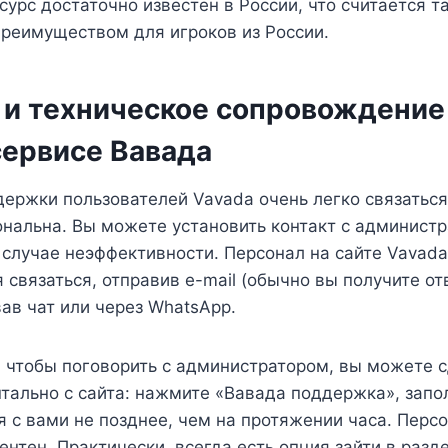
урс достаточно известен в России, что считается т
реимуществом для игроков из России.
 и техническое сопровождение
сервисе Вавада
ержки пользователей Vavada очень легко связаться
нальна. Вы можете установить контакт с админист
 случае неэффективности. Персонал на сайте Vavada 
я связаться, отправив e-mail (обычно вы получите от
вав чат или через WhatsApp.
 чтобы поговорить с администратором, вы можете с
тально с сайта: нажмите «Вавада поддержка», запо
 с вами не позднее, чем на протяжении часа. Перс
ентен. Практически, всегда есть опция зайти в разд