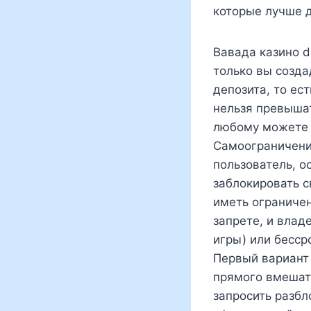
которые лучше д
Вавада казино d
только вы созда
депозита, то ес
нельзя превышат
любому можете и
Самоограничени
пользователь, о
заблокировать с
иметь ограничен
запрете, и влад
игры) или бесс
Первый вариант 
прямого вмешат
запросить разбл