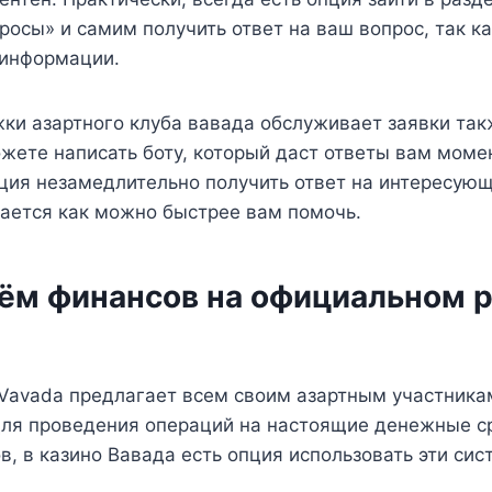
осы» и самим получить ответ на ваш вопрос, так к
 информации.
ки азартного клуба вавада обслуживает заявки так
жете написать боту, который даст ответы вам моме
пция незамедлительно получить ответ на интересующ
ается как можно быстрее вам помочь.
ъём финансов на официальном 
 Vavada предлагает всем своим азартным участника
для проведения операций на настоящие денежные ср
в, в казино Вавада есть опция использовать эти сис