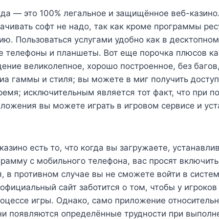
да — это 100% легальное и защищённое веб-казино.
качивать софт не надо, так как кроме программы ре
ю. Пользоваться услугами удобно как в десктопном
е телефоны и планшеты. Вот еще порочка плюсов ка
ение великолепное, хорошо построенное, без багов
а гаммы и стиля; вы можете в миг получить доступ
ремя; исключительным является тот факт, что при п
ложения вы можете играть в игровом сервисе и ус
азино есть то, что когда вы загружаете, устанавли
рамму с мобильного телефона, вас просят включит
 в противном случае вы не сможете войти в систе
официальный сайт заботится о том, чтобы у игроков
оцессе игры. Однако, само приложение относитель
ни появляются определённые трудности при выполн