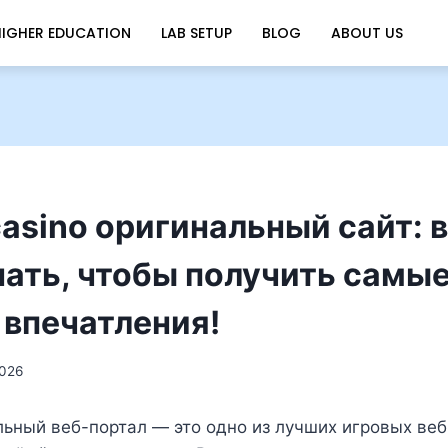
HIGHER EDUCATION
LAB SETUP
BLOG
ABOUT US
asino оригинальный сайт: в
нать, чтобы получить самы
 впечатления!
2026
ьный веб-портал — это одно из лучших игровых веб-