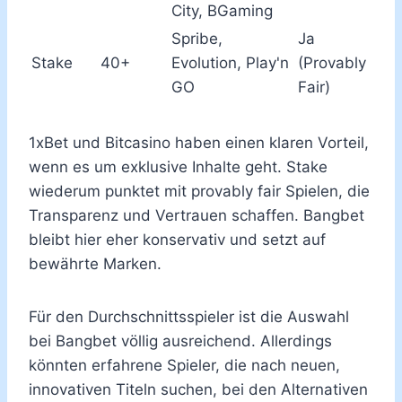
City, BGaming
Spribe,
Ja
Stake
40+
Evolution, Play'n
(Provably
GO
Fair)
1xBet und Bitcasino haben einen klaren Vorteil,
wenn es um exklusive Inhalte geht. Stake
wiederum punktet mit provably fair Spielen, die
Transparenz und Vertrauen schaffen. Bangbet
bleibt hier eher konservativ und setzt auf
bewährte Marken.
Für den Durchschnittsspieler ist die Auswahl
bei Bangbet völlig ausreichend. Allerdings
könnten erfahrene Spieler, die nach neuen,
innovativen Titeln suchen, bei den Alternativen