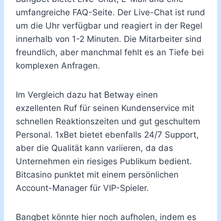
umfangreiche FAQ-Seite. Der Live-Chat ist rund
um die Uhr verfügbar und reagiert in der Regel
innerhalb von 1-2 Minuten. Die Mitarbeiter sind
freundlich, aber manchmal fehlt es an Tiefe bei
komplexen Anfragen.
Im Vergleich dazu hat Betway einen
exzellenten Ruf für seinen Kundenservice mit
schnellen Reaktionszeiten und gut geschultem
Personal. 1xBet bietet ebenfalls 24/7 Support,
aber die Qualität kann variieren, da das
Unternehmen ein riesiges Publikum bedient.
Bitcasino punktet mit einem persönlichen
Account-Manager für VIP-Spieler.
Bangbet könnte hier noch aufholen, indem es