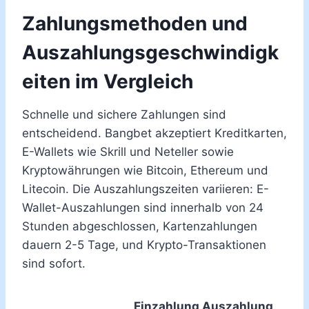
Zahlungsmethoden und
Auszahlungsgeschwindigk
eiten im Vergleich
Schnelle und sichere Zahlungen sind
entscheidend. Bangbet akzeptiert Kreditkarten,
E-Wallets wie Skrill und Neteller sowie
Kryptowährungen wie Bitcoin, Ethereum und
Litecoin. Die Auszahlungszeiten variieren: E-
Wallet-Auszahlungen sind innerhalb von 24
Stunden abgeschlossen, Kartenzahlungen
dauern 2-5 Tage, und Krypto-Transaktionen
sind sofort.
Einzahlung
Auszahlung