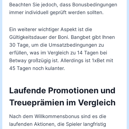
Beachten Sie jedoch, dass Bonusbedingungen
immer individuell geprüft werden sollten.
Ein weiterer wichtiger Aspekt ist die
Gültigkeitsdauer der Boni. Bangbet gibt Ihnen
30 Tage, um die Umsatzbedingungen zu
erfüllen, was im Vergleich zu 14 Tagen bei
Betway großzügig ist. Allerdings ist 1xBet mit
45 Tagen noch kulanter.
Laufende Promotionen und
Treueprämien im Vergleich
Nach dem Willkommensbonus sind es die
laufenden Aktionen, die Spieler langfristig