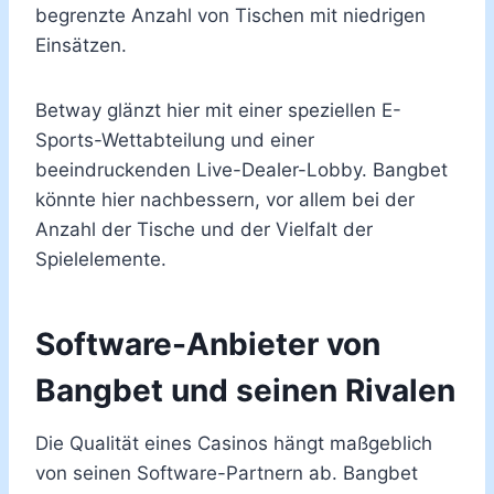
begrenzte Anzahl von Tischen mit niedrigen
Einsätzen.
Betway glänzt hier mit einer speziellen E-
Sports-Wettabteilung und einer
beeindruckenden Live-Dealer-Lobby. Bangbet
könnte hier nachbessern, vor allem bei der
Anzahl der Tische und der Vielfalt der
Spielelemente.
Software-Anbieter von
Bangbet und seinen Rivalen
Die Qualität eines Casinos hängt maßgeblich
von seinen Software-Partnern ab. Bangbet