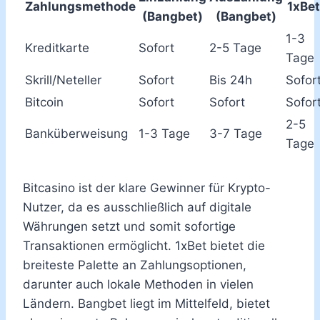
Zahlungsmethode
1xBet
(Bangbet)
(Bangbet)
1-3
Kreditkarte
Sofort
2-5 Tage
Tage
Skrill/Neteller
Sofort
Bis 24h
Sofor
Bitcoin
Sofort
Sofort
Sofor
2-5
Banküberweisung
1-3 Tage
3-7 Tage
Tage
Bitcasino ist der klare Gewinner für Krypto-
Nutzer, da es ausschließlich auf digitale
Währungen setzt und somit sofortige
Transaktionen ermöglicht. 1xBet bietet die
breiteste Palette an Zahlungsoptionen,
darunter auch lokale Methoden in vielen
Ländern. Bangbet liegt im Mittelfeld, bietet