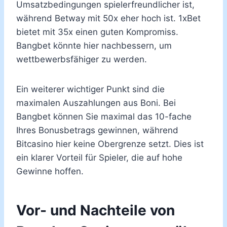
Umsatzbedingungen spielerfreundlicher ist,
während Betway mit 50x eher hoch ist. 1xBet
bietet mit 35x einen guten Kompromiss.
Bangbet könnte hier nachbessern, um
wettbewerbsfähiger zu werden.
Ein weiterer wichtiger Punkt sind die
maximalen Auszahlungen aus Boni. Bei
Bangbet können Sie maximal das 10-fache
Ihres Bonusbetrags gewinnen, während
Bitcasino hier keine Obergrenze setzt. Dies ist
ein klarer Vorteil für Spieler, die auf hohe
Gewinne hoffen.
Vor- und Nachteile von