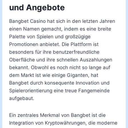
und Angebote
Bangbet Casino hat sich in den letzten Jahren
einen Namen gemacht, indem es eine breite
Palette von Spielen und großzügige
Promotionen anbietet. Die Plattform ist
besonders für ihre benutzerfreundliche
Oberfläche und ihre schnellen Auszahlungen
bekannt. Obwohl es noch nicht so lange auf
dem Markt ist wie einige Giganten, hat
Bangbet durch konsequente Innovation und
Spielerorientierung eine treue Fangemeinde
aufgebaut.
Ein zentrales Merkmal von Bangbet ist die
Integration von Kryptowährungen, die moderne