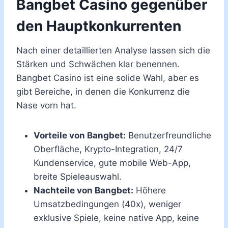
Bangbet Casino gegenüber
den Hauptkonkurrenten
Nach einer detaillierten Analyse lassen sich die
Stärken und Schwächen klar benennen.
Bangbet Casino ist eine solide Wahl, aber es
gibt Bereiche, in denen die Konkurrenz die
Nase vorn hat.
Vorteile von Bangbet:
Benutzerfreundliche
Oberfläche, Krypto-Integration, 24/7
Kundenservice, gute mobile Web-App,
breite Spieleauswahl.
Nachteile von Bangbet:
Höhere
Umsatzbedingungen (40x), weniger
exklusive Spiele, keine native App, keine