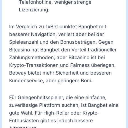
Telefonhotline, weniger strenge
Lizenzierung.
Im Vergleich zu 1xBet punktet Bangbet mit
besserer Navigation, verliert aber bei der
Spieleanzahl und den Bonusbeträgen. Gegen
Bitcasino hat Bangbet den Vorteil traditioneller
Zahlungsmethoden, aber Bitcasino ist bei
Krypto-Transaktionen und Fairness überlegen.
Betway bietet mehr Sicherheit und besseren
Kundenservice, aber geringere Boni.
Für Gelegenheitsspieler, die eine einfache,
zuverlässige Plattform suchen, ist Bangbet eine
gute Wahl. Für High-Roller oder Krypto-
Enthusiasten gibt es jedoch bessere