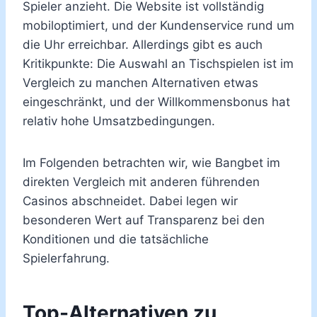
Spieler anzieht. Die Website ist vollständig
mobiloptimiert, und der Kundenservice rund um
die Uhr erreichbar. Allerdings gibt es auch
Kritikpunkte: Die Auswahl an Tischspielen ist im
Vergleich zu manchen Alternativen etwas
eingeschränkt, und der Willkommensbonus hat
relativ hohe Umsatzbedingungen.
Im Folgenden betrachten wir, wie Bangbet im
direkten Vergleich mit anderen führenden
Casinos abschneidet. Dabei legen wir
besonderen Wert auf Transparenz bei den
Konditionen und die tatsächliche
Spielerfahrung.
Top-Alternativen zu