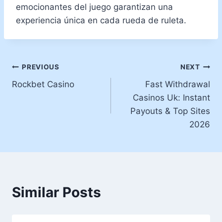
emocionantes del juego garantizan una
experiencia única en cada rueda de ruleta.
PREVIOUS
NEXT
Rockbet Casino
Fast Withdrawal
Casinos Uk: Instant
Payouts & Top Sites
2026
Similar Posts