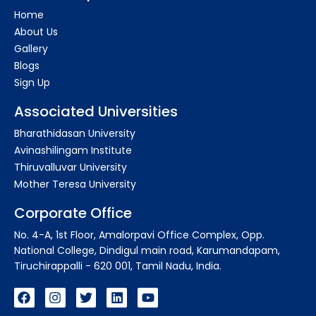
Home
About Us
Gallery
Blogs
Sign Up
Associated Universities
Bharathidasan University
Avinashilingam Institute
Thiruvalluvar University
Mother Teresa University
Corporate Office
No. 4-A, 1st Floor, Amalorpavi Office Complex, Opp.
National College, Dindigul main road, Karumandapam,
Tiruchirappalli - 620 001, Tamil Nadu, India.