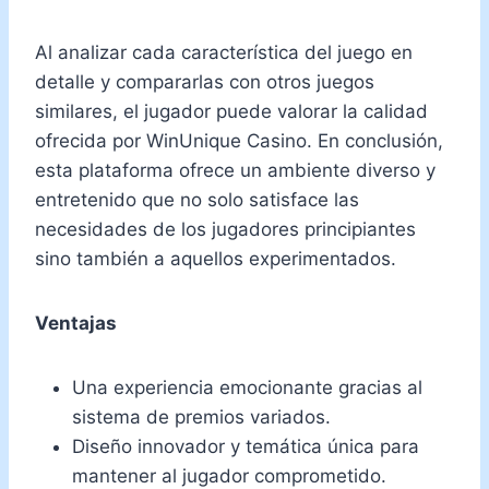
Al analizar cada característica del juego en
detalle y compararlas con otros juegos
similares, el jugador puede valorar la calidad
ofrecida por WinUnique Casino. En conclusión,
esta plataforma ofrece un ambiente diverso y
entretenido que no solo satisface las
necesidades de los jugadores principiantes
sino también a aquellos experimentados.
Ventajas
Una experiencia emocionante gracias al
sistema de premios variados.
Diseño innovador y temática única para
mantener al jugador comprometido.