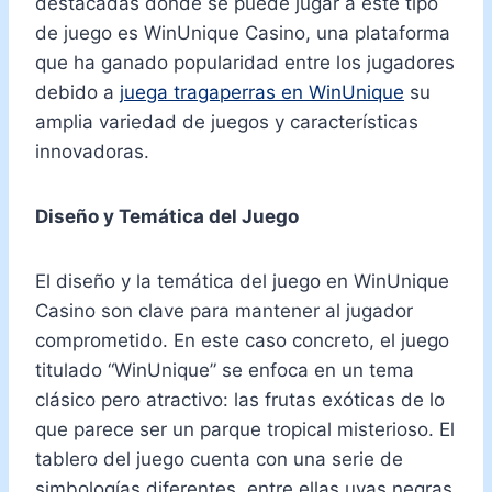
destacadas donde se puede jugar a este tipo
de juego es WinUnique Casino, una plataforma
que ha ganado popularidad entre los jugadores
debido a
juega tragaperras en WinUnique
su
amplia variedad de juegos y características
innovadoras.
Diseño y Temática del Juego
El diseño y la temática del juego en WinUnique
Casino son clave para mantener al jugador
comprometido. En este caso concreto, el juego
titulado “WinUnique” se enfoca en un tema
clásico pero atractivo: las frutas exóticas de lo
que parece ser un parque tropical misterioso. El
tablero del juego cuenta con una serie de
simbologías diferentes, entre ellas uvas negras