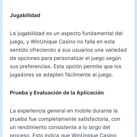
Jugabilidad
La jugabilidad es un aspecto fundamental del
juego, y WinUnique Casino no falla en este
sentido ofreciendo a sus usuarios una variedad
de opciones para personalizar el juego según
sus preferencias. Esta opción permite que los
jugadores se adapten fácilmente al juego.
Prueba y Evaluación de la Aplicación
La experiencia general en mobile durante la
prueba fue completamente satisfactoria, con
un rendimiento consistente a lo largo del
proceso. Esto indica que WinUnique Casino