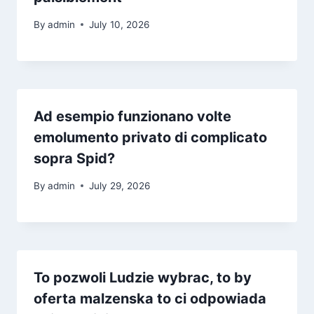
By
admin
July 10, 2026
Ad esempio funzionano volte
emolumento privato di complicato
sopra Spid?
By
admin
July 29, 2026
To pozwoli Ludzie wybrac, to by
oferta malzenska to ci odpowiada