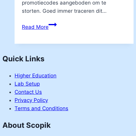
promotiecodes aangeboden om te
storten. Goed immer traceren dit…
Recht
Read More
invloedrijke
schakel
baccarats
Het
Quick Links
goldbet
Casino
Higher Education
gratis
Lab Setup
promotiecodes
Contact Us
liefste
Privacy Policy
va
Terms and Conditions
offlin
gokhuis
About Scopik