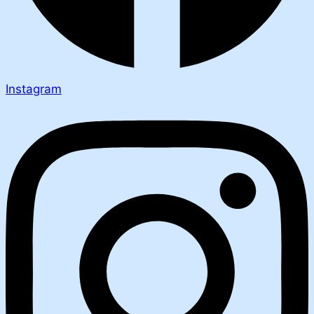
Instagram