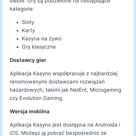
siebie. Gry są podzielone na następujące
kategorie:
Sloty
Karty
Kasyna na żywo
Gry klasyczne
Dostawcy gier
Aplikacja Kasyno współpracuje z najbardziej
renomowanymi dostawcami rozwiązań
hazardowych, takimi jak NetEnt, Microgaming
czy Evolution Gaming.
Wersja mobilna
Aplikacja Kasyno jest dostępna na Androida i
iOS. Możesz ją pobrać bezpośrednio ze