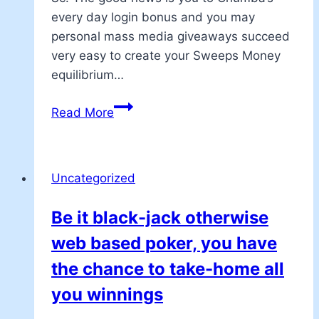
every day login bonus and you may
personal mass media giveaways succeed
very easy to create your Sweeps Money
equilibrium…
Once
Read More
you’ve
registered
for
Uncategorized
a
free
Be it black-jack otherwise
account,
web based poker, you have
definitely
log
the chance to take-home all
in
you winnings
day-
after-