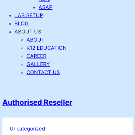
ASAP
LAB SETUP
BLOG
ABOUT US
ABOUT
K12 EDUCATION
CAREER
GALLERY
CONTACT US
Authorised Reseller
Uncategorized