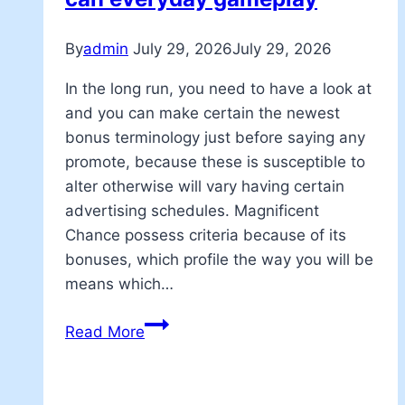
bonus
en
By
admin
July 29, 2026
July 29, 2026
compagnie
In the long run, you need to have a look at
de
and you can make certain the newest
appreciee
bonus terminology just before saying any
promote, because these is susceptible to
alter otherwise will vary having certain
advertising schedules. Magnificent
Chance possess criteria because of its
bonuses, which profile the way you will be
means which…
The
Read More
complete
build
scheme