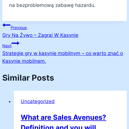
na bezproblemową zabawę hazardu.
Post
Previous
Gry Na Żywo – Zagraj W Kasynie
navigation
Next
Strategie gry w kasynie mobilnym – co warto znać o
Kasynie mobilnem.
Similar Posts
Uncategorized
What are Sales Avenues?
Definition and you will