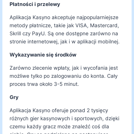
Płatności i przelewy
Aplikacja Kasyno akceptuje najpopularniejsze
metody płatnicze, takie jak VISA, Mastercard,
Skrill czy PayU. Są one dostępne zarówno na
stronie internetowej, jak i w aplikacji mobilnej.
Wykazywanie się środków
Zarówno zlecenie wpłaty, jak i wycofania jest
możliwe tylko po zalogowaniu do konta. Cały
proces trwa około 3-5 minut.
Gry
Aplikacja Kasyno oferuje ponad 2 tysięcy
różnych gier kasynowych i sportowych, dzięki
czemu każdy gracz może znaleźć coś dla