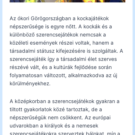
Az ókori Görögországban a kockajátékok
népszerűsége is egyre nőtt. A kockák és a
különböző szerencsejátékok nemcsak a
közéleti események részei voltak, hanem a
társadalmi státusz kifejezésére is szolgáltak. A
szerencsejáték így a társadalmi élet szerves
részévé vált, és a kultúrák fejlődése során
folyamatosan változott, alkalmazkodva az új
körülményekhez.
A középkorban a szerencsejátékok gyakran a
tiltott gyakorlatok közé tartoztak, de a
népszerűségük nem csökkent. Az európai
udvarokban a királyok és a nemesek
szerencsejátékokra szerveztek bálokat, míg a