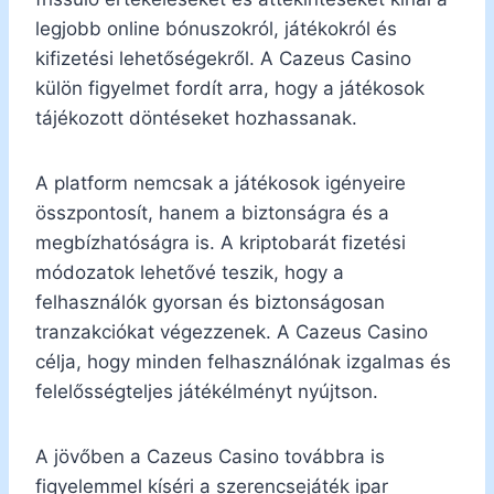
legjobb online bónuszokról, játékokról és
kifizetési lehetőségekről. A Cazeus Casino
külön figyelmet fordít arra, hogy a játékosok
tájékozott döntéseket hozhassanak.
A platform nemcsak a játékosok igényeire
összpontosít, hanem a biztonságra és a
megbízhatóságra is. A kriptobarát fizetési
módozatok lehetővé teszik, hogy a
felhasználók gyorsan és biztonságosan
tranzakciókat végezzenek. A Cazeus Casino
célja, hogy minden felhasználónak izgalmas és
felelősségteljes játékélményt nyújtson.
A jövőben a Cazeus Casino továbbra is
figyelemmel kíséri a szerencsejáték ipar