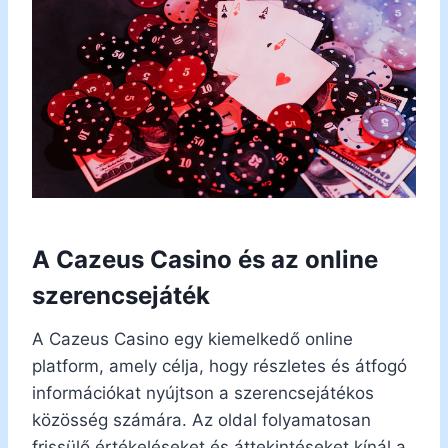
A Cazeus Casino és az online
szerencsejáték
A Cazeus Casino egy kiemelkedő online
platform, amely célja, hogy részletes és átfogó
információkat nyújtson a szerencsejátékos
közösség számára. Az oldal folyamatosan
frissülő értékeléseket és áttekintéseket kínál a