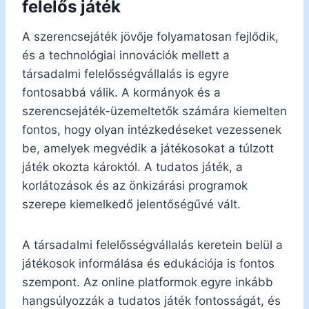
felelős játék
A szerencsejáték jövője folyamatosan fejlődik,
és a technológiai innovációk mellett a
társadalmi felelősségvállalás is egyre
fontosabbá válik. A kormányok és a
szerencsejáték-üzemeltetők számára kiemelten
fontos, hogy olyan intézkedéseket vezessenek
be, amelyek megvédik a játékosokat a túlzott
játék okozta károktól. A tudatos játék, a
korlátozások és az önkizárási programok
szerepe kiemelkedő jelentőségűvé vált.
A társadalmi felelősségvállalás keretein belül a
játékosok informálása és edukációja is fontos
szempont. Az online platformok egyre inkább
hangsúlyozzák a tudatos játék fontosságát, és