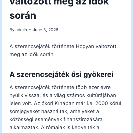
változott meg az idők
során
By
admin
June 3, 2026
A szerencsejáték története Hogyan változott
meg az idők során
A szerencsejáték ősi gyökerei
A szerencsejáték története több ezer évre
nyúlik vissza, és a világ számos kultúrájában
jelen volt. Az ókori Kínában már i.e. 2000 körül
sorsjegyeket használtak, amelyeket a
közösségi események finanszírozására
alkalmaztak. A rómaiak is kedvelték a