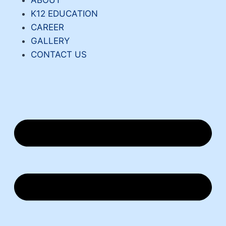
ABOUT
K12 EDUCATION
CAREER
GALLERY
CONTACT US