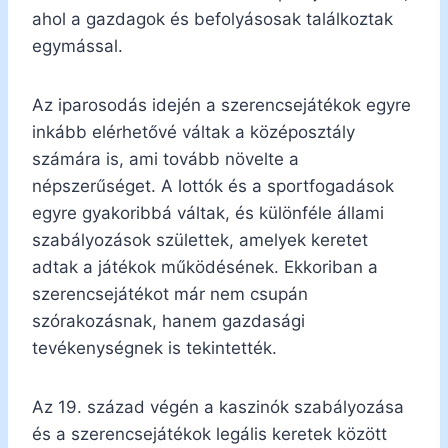
ahol a gazdagok és befolyásosak találkoztak
egymással.
Az iparosodás idején a szerencsejátékok egyre
inkább elérhetővé váltak a középosztály
számára is, ami tovább növelte a
népszerűséget. A lottók és a sportfogadások
egyre gyakoribbá váltak, és különféle állami
szabályozások születtek, amelyek keretet
adtak a játékok működésének. Ekkoriban a
szerencsejátékot már nem csupán
szórakozásnak, hanem gazdasági
tevékenységnek is tekintették.
Az 19. század végén a kaszinók szabályozása
és a szerencsejátékok legális keretek között