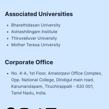
Associated Universities
Bharathidasan University
Avinashilingam Institute
Thiruvalluvar University
Mother Teresa University
Corporate Office
No. 4-A, 1st Floor, Amalorpavi Office Complex,
Opp. National College, Dindigul main road,
Karumandapam, Tiruchirappalli - 620 001,
Tamil Nadu, India.