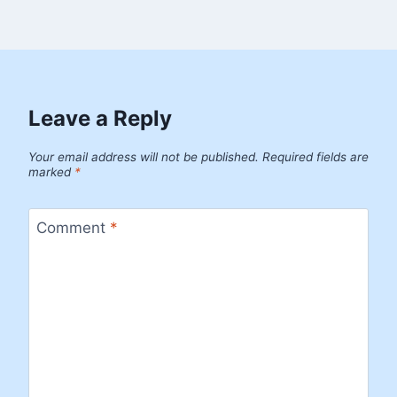
Leave a Reply
Your email address will not be published.
Required fields are
marked
*
Comment
*