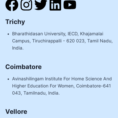
Trichy
Bharathidasan University, IECD, Khajamalai
Campus, Tiruchirappalli - 620 023, Tamil Nadu,
India.
Coimbatore
Avinashilingam Institute For Home Science And
Higher Education For Women, Coimbatore-641
043, Tamilnadu, India.
Vellore