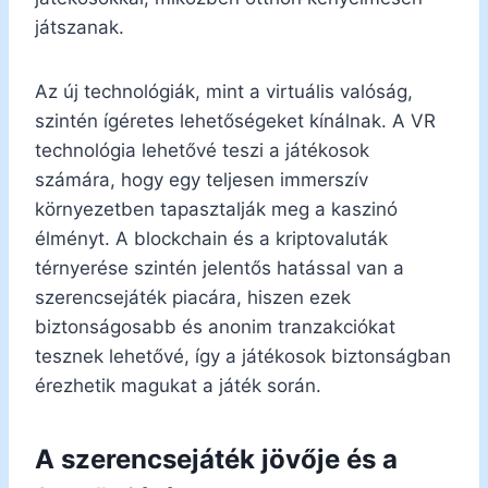
játszanak.
Az új technológiák, mint a virtuális valóság,
szintén ígéretes lehetőségeket kínálnak. A VR
technológia lehetővé teszi a játékosok
számára, hogy egy teljesen immerszív
környezetben tapasztalják meg a kaszinó
élményt. A blockchain és a kriptovaluták
térnyerése szintén jelentős hatással van a
szerencsejáték piacára, hiszen ezek
biztonságosabb és anonim tranzakciókat
tesznek lehetővé, így a játékosok biztonságban
érezhetik magukat a játék során.
A szerencsejáték jövője és a