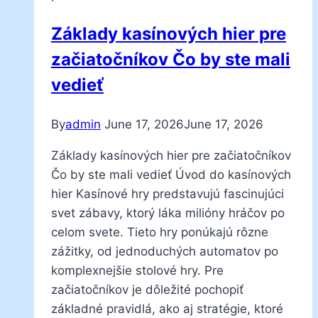
Základy kasínových hier pre
začiatočníkov Čo by ste mali
vedieť
By
admin
June 17, 2026
June 17, 2026
Základy kasínových hier pre začiatočníkov
Čo by ste mali vedieť Úvod do kasínových
hier Kasínové hry predstavujú fascinujúci
svet zábavy, ktorý láka milióny hráčov po
celom svete. Tieto hry ponúkajú rôzne
zážitky, od jednoduchých automatov po
komplexnejšie stolové hry. Pre
začiatočníkov je dôležité pochopiť
základné pravidlá, ako aj stratégie, ktoré