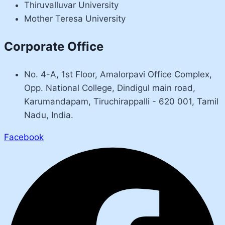
Thiruvalluvar University
Mother Teresa University
Corporate Office
No. 4-A, 1st Floor, Amalorpavi Office Complex,
Opp. National College, Dindigul main road,
Karumandapam, Tiruchirappalli - 620 001, Tamil
Nadu, India.
Facebook