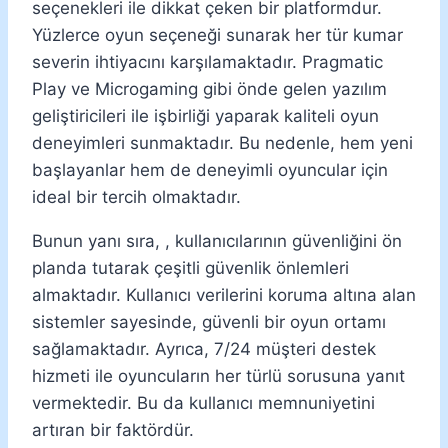
seçenekleri ile dikkat çeken bir platformdur.
Yüzlerce oyun seçeneği sunarak her tür kumar
severin ihtiyacını karşılamaktadır. Pragmatic
Play ve Microgaming gibi önde gelen yazılım
geliştiricileri ile işbirliği yaparak kaliteli oyun
deneyimleri sunmaktadır. Bu nedenle, hem yeni
başlayanlar hem de deneyimli oyuncular için
ideal bir tercih olmaktadır.
Bunun yanı sıra, , kullanıcılarının güvenliğini ön
planda tutarak çeşitli güvenlik önlemleri
almaktadır. Kullanıcı verilerini koruma altına alan
sistemler sayesinde, güvenli bir oyun ortamı
sağlamaktadır. Ayrıca, 7/24 müşteri destek
hizmeti ile oyuncuların her türlü sorusuna yanıt
vermektedir. Bu da kullanıcı memnuniyetini
artıran bir faktördür.