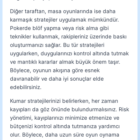
Diğer taraftan, masa oyunlarında ise daha
karmaşık stratejiler uygulamak mümkündür.
Pokerde blöf yapma veya risk alma gibi
teknikler kullanmak, rakipleriniz üzerinde baskı
oluşturmanızı sağlar. Bu tür stratejileri
uygularken, duygularınızı kontrol altında tutmak
ve mantıklı kararlar almak büyük önem taşır.
Böylece, oyunun akışına göre esnek
davranabilir ve daha iyi sonuçlar elde
edebilirsiniz.
Kumar stratejilerinizi belirlerken, her zaman
kayıpları da göz önünde bulundurmalısınız. Risk
yönetimi, kayıplarınızı minimize etmenize ve
bütçenizi kontrol altında tutmanıza yardımcı
olur. Böylece, daha uzun süre oyun oynama