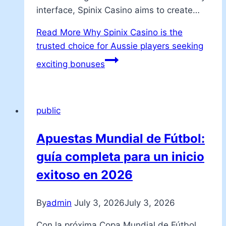
interface, Spinix Casino aims to create…
Read More
Why Spinix Casino is the
trusted choice for Aussie players seeking
exciting bonuses
public
Apuestas Mundial de Fútbol:
guía completa para un inicio
exitoso en 2026
By
admin
July 3, 2026
July 3, 2026
Con la próxima Copa Mundial de Fútbol