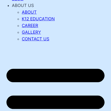
ABOUT US
ABOUT
K12 EDUCATION
CAREER
GALLERY
CONTACT US