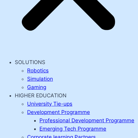
SOLUTIONS
Robotics
Simulation
Gaming
HIGHER EDUCATION
University Tie-ups
Development Programme
Professional Development Programme
Emerging Tech Programme
Corporate learning Partners