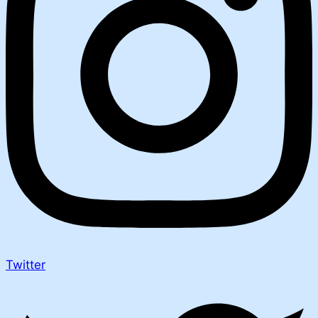
Twitter