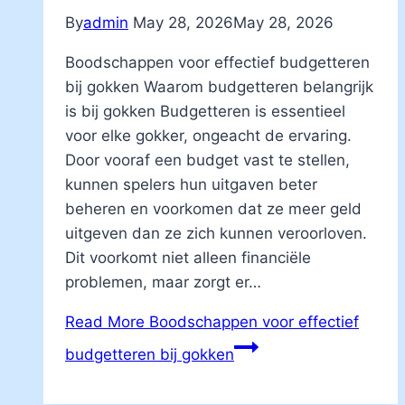
By
admin
May 28, 2026
May 28, 2026
Boodschappen voor effectief budgetteren
bij gokken Waarom budgetteren belangrijk
is bij gokken Budgetteren is essentieel
voor elke gokker, ongeacht de ervaring.
Door vooraf een budget vast te stellen,
kunnen spelers hun uitgaven beter
beheren en voorkomen dat ze meer geld
uitgeven dan ze zich kunnen veroorloven.
Dit voorkomt niet alleen financiële
problemen, maar zorgt er…
Read More
Boodschappen voor effectief
budgetteren bij gokken