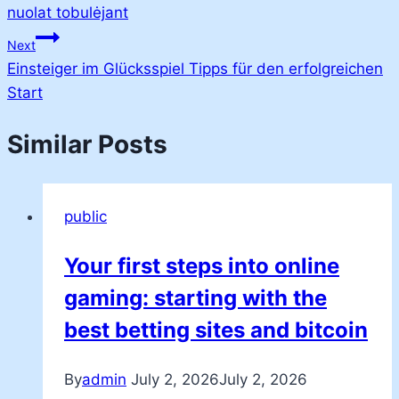
nuolat tobulėjant
Next
Einsteiger im Glücksspiel Tipps für den erfolgreichen
Start
Similar Posts
public
Your first steps into online
gaming: starting with the
best betting sites and bitcoin
By
admin
July 2, 2026
July 2, 2026