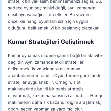
stratejik bir yaklaşım benimsemenizi sağlar. Bu,
sadece oyun seçiminizi değil, aynı zamanda
nasıl oynayacağınızı da etkiler. Bu yüzden,
öncelikle hangi oyunların sizin için uygun
olduğunu belirlemek iyi bir başlangıç olacaktır.
Kumar Stratejileri Geliştirmek
Kumar oynamak sadece şansa bağlı bir aktivite
değildir. Aynı zamanda etkili stratejiler
geliştirmek, kazançlarınızı artırmanın
anahtarlarından biridir. Oyun türüne göre farklı
stratejiler uygulanabilir. Örneğin, slot
makinelerinde belirli bir bahis stratejisi
oluşturmak, kazanma şansınızı artırabilir. Hangi
makinelerin daha sık kazandırdığını araştırmak,
doğru seçim yapmanıza yardımcı olur.