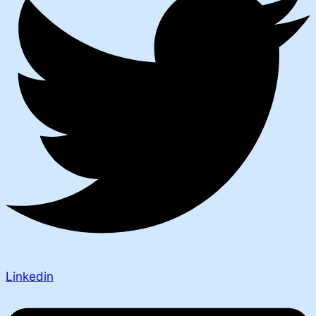
Linkedin