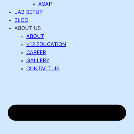
ASAP
LAB SETUP
BLOG
ABOUT US
ABOUT
K12 EDUCATION
CAREER
GALLERY
CONTACT US