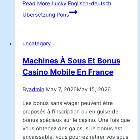
Read More
Lucky Englisch-deutsch
Übersetzung Pons
uncategory
Machines À Sous Et Bonus
Casino Mobile En France
By
admin
May 7, 2026
May 15, 2026
Les bonus sans wager peuvent être
proposés à l’inscription ou en guise de
bonus spéciaux sur le casino. Une fois que
vous obtenez des gains, si le bonus est
encaissable, vous pourrez retirer vos sous