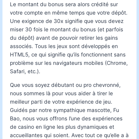
Le montant du bonus sera alors crédité sur
votre compte en même temps que votre dépôt.
Une exigence de 30x signifie que vous devez
miser 30 fois le montant du bonus (et parfois
du dépôt) avant de pouvoir retirer les gains
associés. Tous les jeux sont développés en
HTML5, ce qui signifie qu’ils fonctionnent sans
problème sur les navigateurs mobiles (Chrome,
Safari, etc.).
Que vous soyez débutant ou pro chevronné,
nous sommes là pour vous aider à tirer le
meilleur parti de votre expérience de jeu.
Guidés par notre sympathique mascotte, Fu
Bao, nous vous offrons l’une des expériences
de casino en ligne les plus dynamiques et
accueillantes qui soient. Avec tout ce qu’elle a à