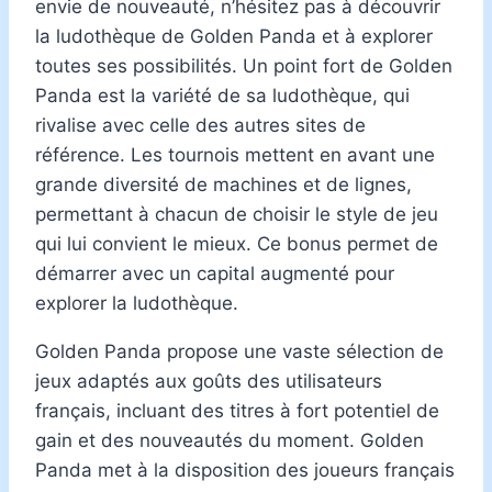
envie de nouveauté, n’hésitez pas à découvrir
la ludothèque de Golden Panda et à explorer
toutes ses possibilités. Un point fort de Golden
Panda est la variété de sa ludothèque, qui
rivalise avec celle des autres sites de
référence. Les tournois mettent en avant une
grande diversité de machines et de lignes,
permettant à chacun de choisir le style de jeu
qui lui convient le mieux. Ce bonus permet de
démarrer avec un capital augmenté pour
explorer la ludothèque.
Golden Panda propose une vaste sélection de
jeux adaptés aux goûts des utilisateurs
français, incluant des titres à fort potentiel de
gain et des nouveautés du moment. Golden
Panda met à la disposition des joueurs français