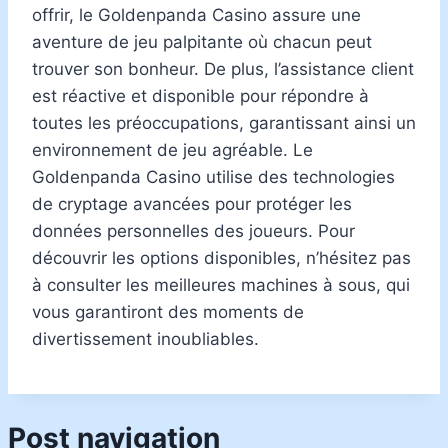
offrir, le Goldenpanda Casino assure une
aventure de jeu palpitante où chacun peut
trouver son bonheur. De plus, l’assistance client
est réactive et disponible pour répondre à
toutes les préoccupations, garantissant ainsi un
environnement de jeu agréable. Le
Goldenpanda Casino utilise des technologies
de cryptage avancées pour protéger les
données personnelles des joueurs. Pour
découvrir les options disponibles, n’hésitez pas
à consulter les meilleures machines à sous, qui
vous garantiront des moments de
divertissement inoubliables.
Post navigation