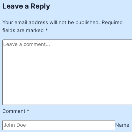
Leave a Reply
Your email address will not be published.
Required
fields are marked
*
Comment
*
Name