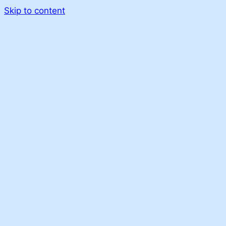
Skip to content