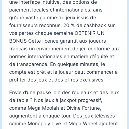
une interface intuitive, des options de
paiement locales et internationales, ainsi
qu’une vaste gamme de jeux issus de
fournisseurs reconnus. 20 % de cashback sur
vos pertes chaque semaine OBTENIR UN
BONUS Cette licence garantit aux joueurs
français un environnement de jeu conforme aux
normes internationales en matière d’équité et
de transparence. En quelques minutes, le
compte est prêt et le joueur peut commencer à
profiter des jeux et des offres exclusives.
Envie d’une pause loin des rouleaux et des jeux
de table ? Nos jeux à jackpot progressif,
comme Mega Moolah et Divine Fortune,
augmentent à chaque tour. Des jeux télévisés
comme Monopoly Live et Mega Wheel ajoutent