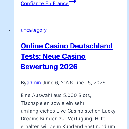
Confiance En France
uncategory
Online Casino Deutschland
Tests: Neue Casino
Bewertung 2026
By
admin
June 6, 2026
June 15, 2026
Eine Auswahl aus 5.000 Slots,
Tischspielen sowie ein sehr
umfangreiches Live Casino stehen Lucky
Dreams Kunden zur Verfügung. Hilfe
erhalten wir beim Kundendienst rund um