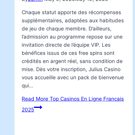
Chaque statut apporte des récompenses
supplémentaires, adaptées aux habitudes
de jeu de chaque membre. D’ailleurs,
l’admission au programme repose sur une
invitation directe de l’équipe VIP. Les
bénéfices issus de ces free spins sont
crédités en argent réel, sans condition de
mise. Dès votre inscription, Julius Casino
vous accueille avec un pack de bienvenue
qui…
Read More
Top Casinos En Ligne Français
2025