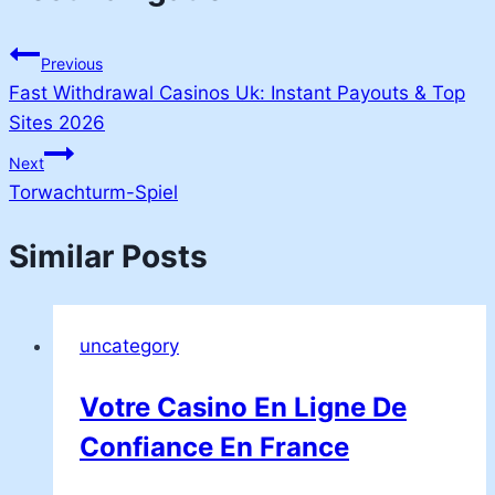
Previous
Fast Withdrawal Casinos Uk: Instant Payouts & Top
Sites 2026
Next
Torwachturm-Spiel
Similar Posts
uncategory
Votre Casino En Ligne De
Confiance En France