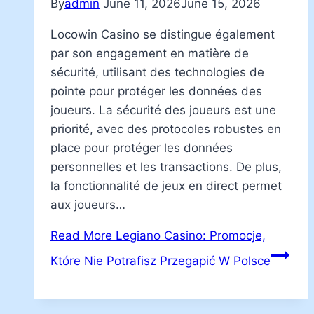
By
admin
June 11, 2026
June 15, 2026
Locowin Casino se distingue également
par son engagement en matière de
sécurité, utilisant des technologies de
pointe pour protéger les données des
joueurs. La sécurité des joueurs est une
priorité, avec des protocoles robustes en
place pour protéger les données
personnelles et les transactions. De plus,
la fonctionnalité de jeux en direct permet
aux joueurs…
Read More
Legiano Casino: Promocje,
Które Nie Potrafisz Przegapić W Polsce