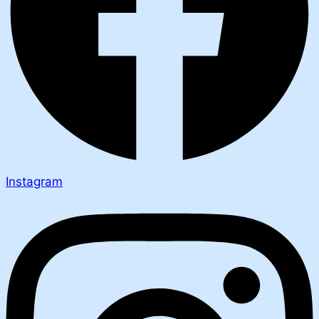
Instagram