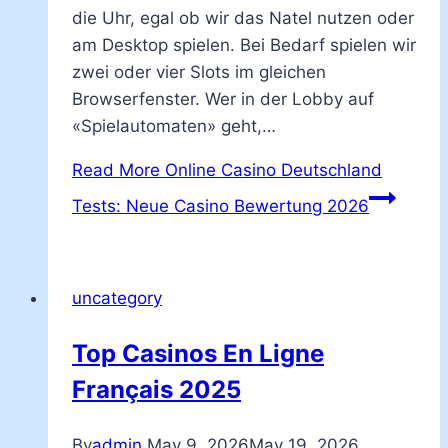
die Uhr, egal ob wir das Natel nutzen oder
am Desktop spielen. Bei Bedarf spielen wir
zwei oder vier Slots im gleichen
Browserfenster. Wer in der Lobby auf
«Spielautomaten» geht,…
Read More
Online Casino Deutschland
Tests: Neue Casino Bewertung 2026
uncategory
Top Casinos En Ligne
Français 2025
By
admin
May 9, 2026
May 19, 2026