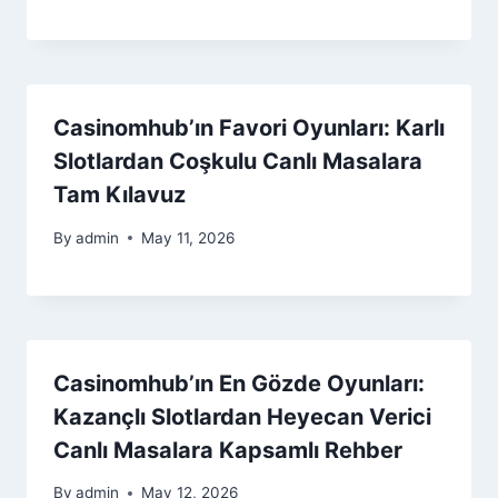
Casinomhub’ın Favori Oyunları: Karlı
Slotlardan Coşkulu Canlı Masalara
Tam Kılavuz
By
admin
May 11, 2026
Casinomhub’ın En Gözde Oyunları:
Kazançlı Slotlardan Heyecan Verici
Canlı Masalara Kapsamlı Rehber
By
admin
May 12, 2026