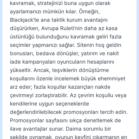
kavramak, stratejinizi buna uygun olarak
ayarlamanızı mümkün kılar. Örneğin,
Blackjack’te ana taktik kurum avantajını
düşürürken, Avrupa Ruleti’nin daha az kasa
üstünlüğü bulunduğunu kavramak geliri fazla
seçimler yapmanızı sağlar. Sitenin hoş geldin
bonusları, bedava dönüşler, yatırım ve nakit
iade kampanyaları oyuncuların hesaplarını
yükseltir. Ancak, teşviklerin dönüştürme
koşullarını özenle incelemek büyük ehemmiyet
arz eder; fazla koşullar kazançları nakde
çevirmeyi zorlaştırabilir. Az çevrim koşullu veya
kendilerine uygun seçeneklerde
değerlendirilebilecek promosyonları tercih edin.
Promosyonlar sayfasını sıkça denetlemek de
ilave avantajlar sunar. Daima sorumlu bir
şekilde oynamak, oyunun keyfini çıkarmanın en