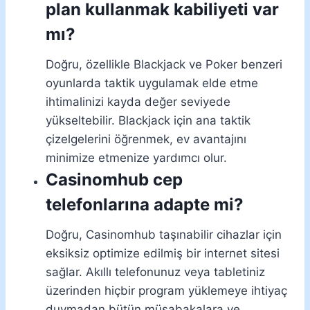
plan kullanmak kabiliyeti var
mı?
Doğru, özellikle Blackjack ve Poker benzeri
oyunlarda taktik uygulamak elde etme
ihtimalinizi kayda değer seviyede
yükseltebilir. Blackjack için ana taktik
çizelgelerini öğrenmek, ev avantajını
minimize etmenize yardımcı olur.
Casinomhub cep
telefonlarına adapte mi?
Doğru, Casinomhub taşınabilir cihazlar için
eksiksiz optimize edilmiş bir internet sitesi
sağlar. Akıllı telefonunuz veya tabletiniz
üzerinden hiçbir program yüklemeye ihtiyaç
duymadan bütün müsabakalara ve