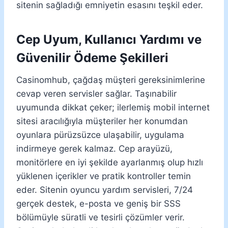
sitenin sağladığı emniyetin esasını teşkil eder.
Cep Uyum, Kullanıcı Yardımı ve
Güvenilir Ödeme Şekilleri
Casinomhub, çağdaş müşteri gereksinimlerine
cevap veren servisler sağlar. Taşınabilir
uyumunda dikkat çeker; ilerlemiş mobil internet
sitesi aracılığıyla müşteriler her konumdan
oyunlara pürüzsüzce ulaşabilir, uygulama
indirmeye gerek kalmaz. Cep arayüzü,
monitörlere en iyi şekilde ayarlanmış olup hızlı
yüklenen içerikler ve pratik kontroller temin
eder. Sitenin oyuncu yardım servisleri, 7/24
gerçek destek, e-posta ve geniş bir SSS
bölümüyle süratli ve tesirli çözümler verir.