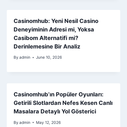
Casinomhub: Yeni Nesil Casino
Deneyiminin Adresi mi, Yoksa
Casibom Alternatifi mi?
Derinlemesine Bir Analiz
By
admin
June 10, 2026
Casinomhub’ın Popüler Oyunları:
Getirili Slotlardan Nefes Kesen Canlı
Masalara Detaylı Yol Gösterici
By
admin
May 12, 2026