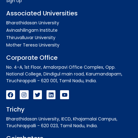
Sign Up
Associated Universities
Bharathidasan University
Avinashilingam Institute
Thiruvalluvar University
Mother Teresa University
Corporate Office
No. 4-A, 1st Floor, Amalorpavi Office Complex, Opp.
National College, Dindigul main road, Karumandapam,
Tiruchirappalli - 620 001, Tamil Nadu, India.
Trichy
Bharathidasan University, IECD, Khajamalai Campus,
Tiruchirappalli - 620 023, Tamil Nadu, India.