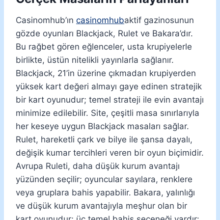
Casinomhub’ın
casinomhub
aktif gazinosunun
gözde oyunları Blackjack, Rulet ve Bakara’dır.
Bu rağbet gören eğlenceler, usta krupiyelerle
birlikte, üstün nitelikli yayınlarla sağlanır.
Blackjack, 21’in üzerine çıkmadan krupiyerden
yüksek kart değeri almayı gaye edinen stratejik
bir kart oyunudur; temel strateji ile evin avantajı
minimize edilebilir. Site, çeşitli masa sınırlarıyla
her keseye uygun Blackjack masaları sağlar.
Rulet, hareketli çark ve bilye ile şansa dayalı,
değişik kumar tercihleri veren bir oyun biçimidir.
Avrupa Ruleti, daha düşük kurum avantajı
yüzünden seçilir; oyuncular sayılara, renklere
veya gruplara bahis yapabilir. Bakara, yalınlığı
ve düşük kurum avantajıyla meşhur olan bir
kart oyunudur; üç temel bahis seçeneği vardır: