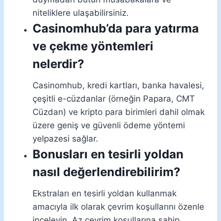
niteliklere ulaşabilirsiniz.
Casinomhub’da para yatırma
ve çekme yöntemleri
nelerdir?
Casinomhub, kredi kartları, banka havalesi,
çeşitli e-cüzdanlar (örneğin Papara, CMT
Cüzdan) ve kripto para birimleri dahil olmak
üzere geniş ve güvenli ödeme yöntemi
yelpazesi sağlar.
Bonusları en tesirli yoldan
nasıl değerlendirebilirim?
Ekstraları en tesirli yoldan kullanmak
amacıyla ilk olarak çevrim koşullarını özenle
inceleyin. Az çevrim koşullarına sahip