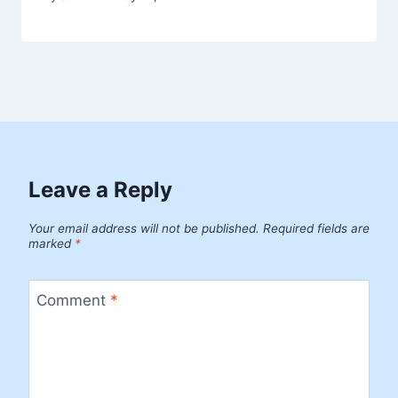
Leave a Reply
Your email address will not be published.
Required fields are
marked
*
Comment
*