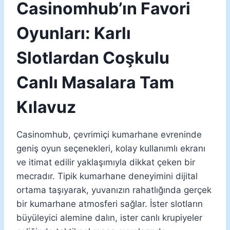
Casinomhub’ın Favori
Oyunları: Karlı
Slotlardan Coşkulu
Canlı Masalara Tam
Kılavuz
Casinomhub, çevrimiçi kumarhane evreninde
geniş oyun seçenekleri, kolay kullanımlı ekranı
ve itimat edilir yaklaşımıyla dikkat çeken bir
mecradır. Tipik kumarhane deneyimini dijital
ortama taşıyarak, yuvanızın rahatlığında gerçek
bir kumarhane atmosferi sağlar. İster slotların
büyüleyici alemine dalın, ister canlı krupiyeler