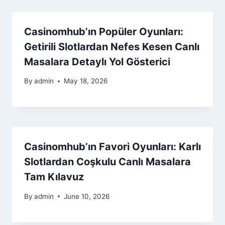
Casinomhub’ın Popüler Oyunları:
Getirili Slotlardan Nefes Kesen Canlı
Masalara Detaylı Yol Gösterici
By
admin
May 18, 2026
Casinomhub’ın Favori Oyunları: Karlı
Slotlardan Coşkulu Canlı Masalara
Tam Kılavuz
By
admin
June 10, 2026