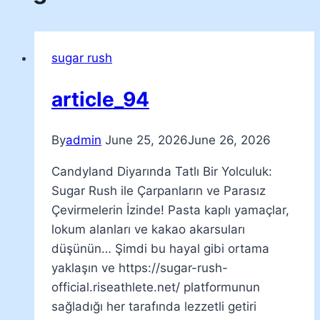
sugar rush
article_94
By
admin
June 25, 2026
June 26, 2026
Candyland Diyarında Tatlı Bir Yolculuk:
Sugar Rush ile Çarpanların ve Parasız
Çevirmelerin İzinde! Pasta kaplı yamaçlar,
lokum alanları ve kakao akarsuları
düşünün… Şimdi bu hayal gibi ortama
yaklaşın ve https://sugar-rush-
official.riseathlete.net/ platformunun
sağladığı her tarafında lezzetli getiri