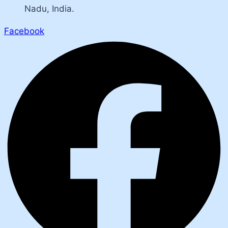
Nadu, India.
Facebook