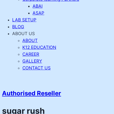
ABAI
ASAP
LAB SETUP
BLOG
ABOUT US
ABOUT
K12 EDUCATION
CAREER
GALLERY
CONTACT US
Authorised Reseller
sugar rush