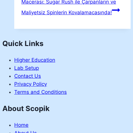
Macerası: Sugar Rush ile Çarpanların ve
Maliyetsiz Spinlerin Kovalamacasında!
Quick Links
Higher Education
Lab Setup
Contact Us
Privacy Policy
Terms and Conditions
About Scopik
Home