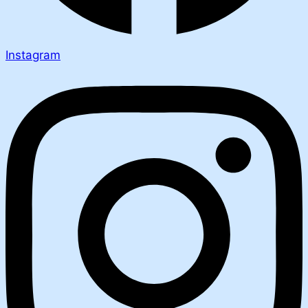
Instagram