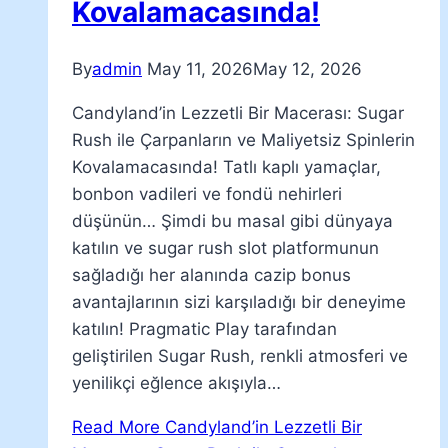
Kovalamacasında!
By
admin
May 11, 2026
May 12, 2026
Candyland’in Lezzetli Bir Macerası: Sugar
Rush ile Çarpanların ve Maliyetsiz Spinlerin
Kovalamacasında! Tatlı kaplı yamaçlar,
bonbon vadileri ve fondü nehirleri
düşünün… Şimdi bu masal gibi dünyaya
katılın ve sugar rush slot platformunun
sağladığı her alanında cazip bonus
avantajlarının sizi karşıladığı bir deneyime
katılın! Pragmatic Play tarafından
geliştirilen Sugar Rush, renkli atmosferi ve
yenilikçi eğlence akışıyla…
Read More
Candyland’in Lezzetli Bir