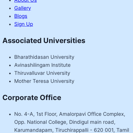
About Us
Gallery
Blogs
Sign Up
Associated Universities
Bharathidasan University
Avinashilingam Institute
Thiruvalluvar University
Mother Teresa University
Corporate Office
No. 4-A, 1st Floor, Amalorpavi Office Complex,
Opp. National College, Dindigul main road,
Karumandapam, Tiruchirappalli - 620 001, Tamil