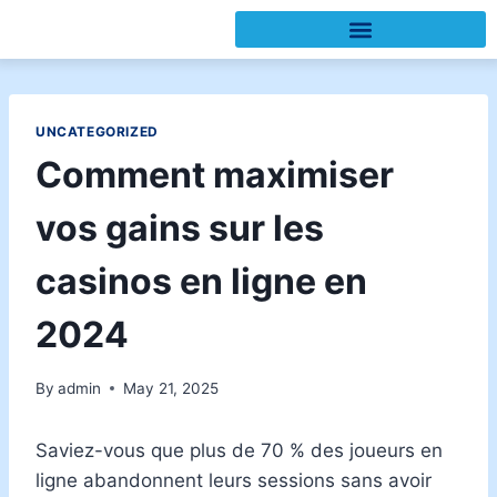
UNCATEGORIZED
Comment maximiser
vos gains sur les
casinos en ligne en
2024
By
admin
May 21, 2025
Saviez-vous que plus de 70 % des joueurs en
ligne abandonnent leurs sessions sans avoir