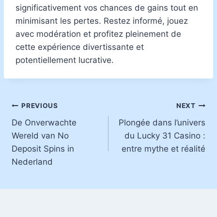
significativement vos chances de gains tout en
minimisant les pertes. Restez informé, jouez
avec modération et profitez pleinement de
cette expérience divertissante et
potentiellement lucrative.
PREVIOUS
NEXT
De Onverwachte
Plongée dans l’univers
Wereld van No
du Lucky 31 Casino :
Deposit Spins in
entre mythe et réalité
Nederland