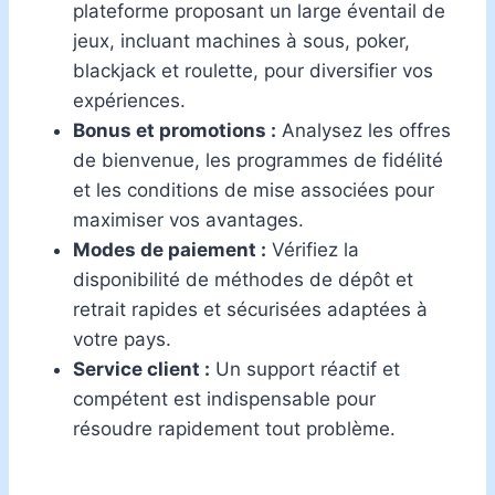
plateforme proposant un large éventail de
jeux, incluant machines à sous, poker,
blackjack et roulette, pour diversifier vos
expériences.
Bonus et promotions :
Analysez les offres
de bienvenue, les programmes de fidélité
et les conditions de mise associées pour
maximiser vos avantages.
Modes de paiement :
Vérifiez la
disponibilité de méthodes de dépôt et
retrait rapides et sécurisées adaptées à
votre pays.
Service client :
Un support réactif et
compétent est indispensable pour
résoudre rapidement tout problème.