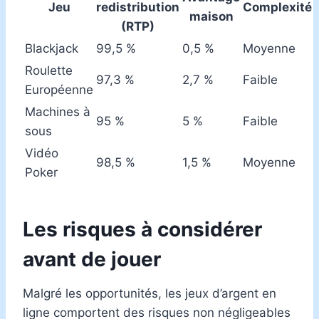
Jeu
redistribution
Complexité
maison
(RTP)
Blackjack
99,5 %
0,5 %
Moyenne
Roulette
97,3 %
2,7 %
Faible
Européenne
Machines à
95 %
5 %
Faible
sous
Vidéo
98,5 %
1,5 %
Moyenne
Poker
Les risques à considérer
avant de jouer
Malgré les opportunités, les jeux d’argent en
ligne comportent des risques non négligeables