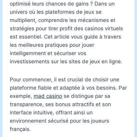
optimisé leurs chances de gains ? Dans un
univers où les plateformes de jeux se
multiplient, comprendre les mécanismes et
stratégies pour tirer profit des casinos virtuels
est essentiel. Cet article vous guide à travers
les meilleures pratiques pour jouer
intelligemment et sécuriser vos
investissements sur les sites de jeux en ligne.
Pour commencer, il est crucial de choisir une
plateforme fiable et adaptée à vos besoins. Par
exemple,
mad casino
se distingue par sa
transparence, ses bonus attractifs et son
interface intuitive, offrant ainsi un
environnement sécurisé pour les joueurs
français.