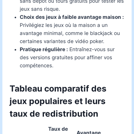
sans dépôt ou tours gratuits pour tester les
jeux sans risque.
Choix des jeux à faible avantage maison :
Privilégiez les jeux où la maison a un
avantage minimal, comme le blackjack ou
certaines variantes de vidéo poker.
Pratique régulière :
Entraînez-vous sur
des versions gratuites pour affiner vos
compétences.
Tableau comparatif des
jeux populaires et leurs
taux de redistribution
Taux de
Avantage