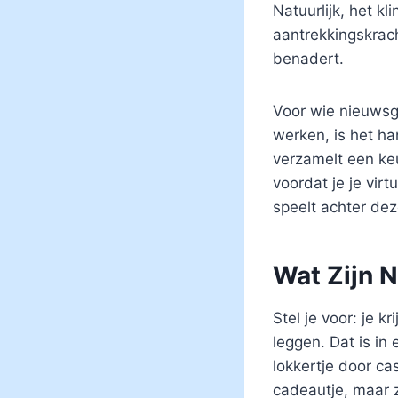
Natuurlijk, het kl
aantrekkingskrac
benadert.
Voor wie nieuwsgi
werken, is het h
verzamelt een keu
voordat je je virt
speelt achter dez
Wat Zijn N
Stel je voor: je k
leggen. Dat is in
lokkertje door ca
cadeautje, maar z