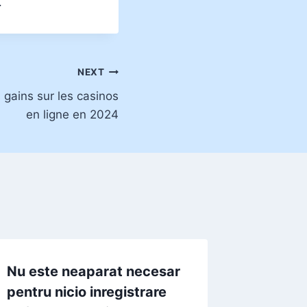
.
NEXT
gains sur les casinos
en ligne en 2024
Nu este neaparat necesar
pentru nicio inregistrare