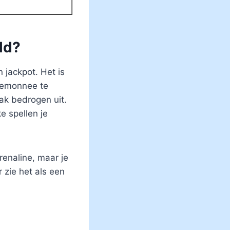
ld?
n jackpot. Het is
rtemonnee te
aak bedrogen uit.
e spellen je
renaline, maar je
zie het als een