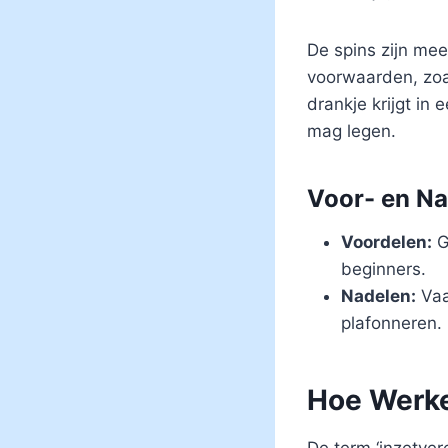
De spins zijn me
voorwaarden, zoal
drankje krijgt in
mag legen.
Voor- en Na
Voordelen:
G
beginners.
Nadelen:
Vaa
plafonneren.
Hoe Werke
De term ‘inzetve