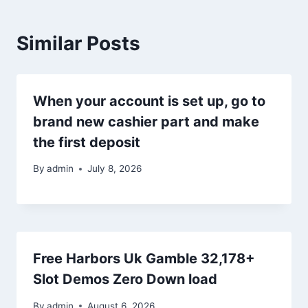
Similar Posts
When your account is set up, go to
brand new cashier part and make
the first deposit
By
admin
July 8, 2026
Free Harbors Uk Gamble 32,178+
Slot Demos Zero Down load
By
admin
August 6, 2026