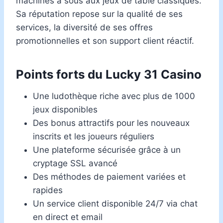
machines à sous aux jeux de table classiques.
Sa réputation repose sur la qualité de ses
services, la diversité de ses offres
promotionnelles et son support client réactif.
Points forts du Lucky 31 Casino
Une ludothèque riche avec plus de 1000
jeux disponibles
Des bonus attractifs pour les nouveaux
inscrits et les joueurs réguliers
Une plateforme sécurisée grâce à un
cryptage SSL avancé
Des méthodes de paiement variées et
rapides
Un service client disponible 24/7 via chat
en direct et email