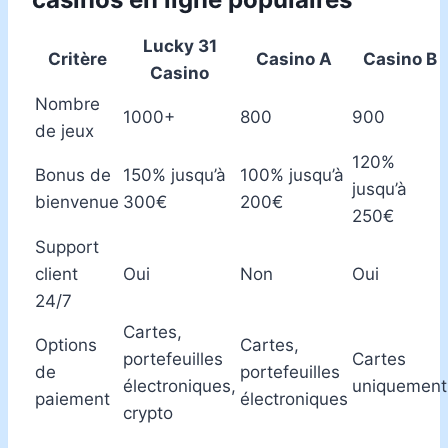
Lucky 31
Critère
Casino A
Casino B
Casino
Nombre
1000+
800
900
de jeux
120%
Bonus de
150% jusqu’à
100% jusqu’à
jusqu’à
bienvenue
300€
200€
250€
Support
client
Oui
Non
Oui
24/7
Cartes,
Options
Cartes,
portefeuilles
Cartes
de
portefeuilles
électroniques,
uniquement
paiement
électroniques
crypto