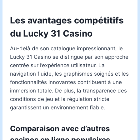
Les avantages compétitifs
du Lucky 31 Casino
Au-delà de son catalogue impressionnant, le
Lucky 31 Casino se distingue par son approche
centrée sur l’expérience utilisateur. La
navigation fluide, les graphismes soignés et les
fonctionnalités innovantes contribuent à une
immersion totale. De plus, la transparence des
conditions de jeu et la régulation stricte
garantissent un environnement fiable.
Comparaison avec d’autres
casinos en ligne populaires