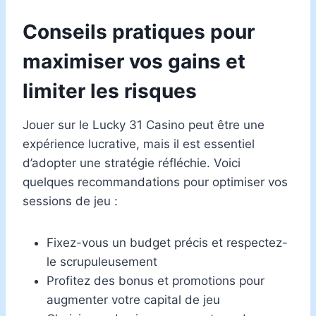
Conseils pratiques pour
maximiser vos gains et
limiter les risques
Jouer sur le Lucky 31 Casino peut être une
expérience lucrative, mais il est essentiel
d’adopter une stratégie réfléchie. Voici
quelques recommandations pour optimiser vos
sessions de jeu :
Fixez-vous un budget précis et respectez-
le scrupuleusement
Profitez des bonus et promotions pour
augmenter votre capital de jeu