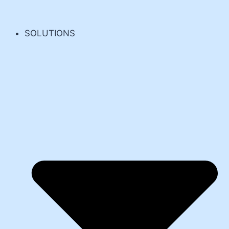
Skip
to
SOLUTIONS
content