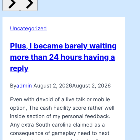
Uncategorized
Plus, I became barely waiting
more than 24 hours having a
reply
By
admin
August 2, 2026
August 2, 2026
Even with devoid of a live talk or mobile
option, The cash Facility score rather well
inside section of my personal feedback.
Any extra South carolina claimed as a
consequence of gameplay need to next