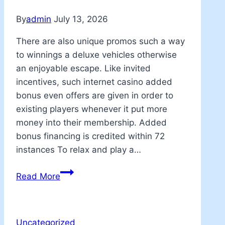
By
admin
July 13, 2026
There are also unique promos such a way
to winnings a deluxe vehicles otherwise
an enjoyable escape. Like invited
incentives, such internet casino added
bonus even offers are given in order to
existing players whenever it put more
money into their membership. Added
bonus financing is credited within 72
instances To relax and play a…
These
Read More
can
cover
anything
Uncategorized