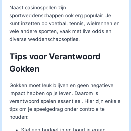
Naast casinospellen zijn
sportweddenschappen ook erg populair. Je
kunt inzetten op voetbal, tennis, wielrennen en
vele andere sporten, vaak met live odds en
diverse weddenschapsopties.
Tips voor Verantwoord
Gokken
Gokken moet leuk blijven en geen negatieve
impact hebben op je leven. Daarom is
verantwoord spelen essentieel. Hier zijn enkele
tips om je speelgedrag onder controle te
houden:
Stel een budget in en houd je eraan