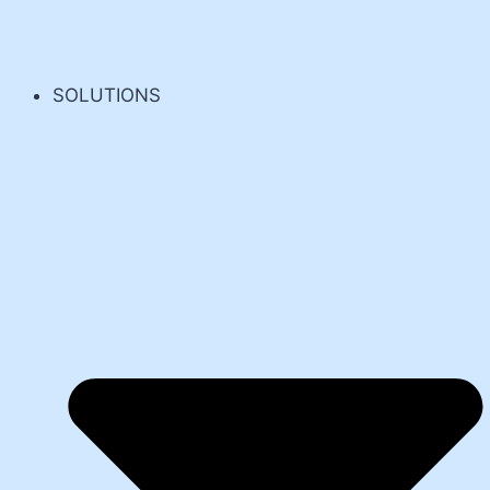
SOLUTIONS