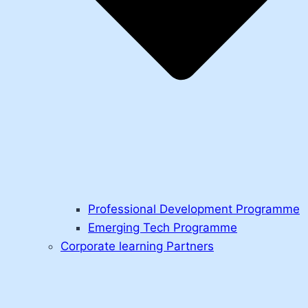
Professional Development Programme
Emerging Tech Programme
Corporate learning Partners