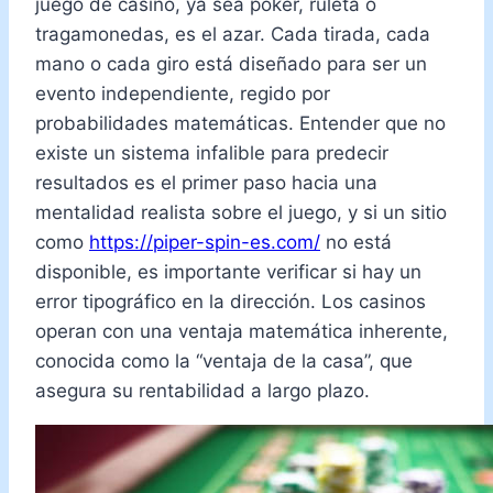
juego de casino, ya sea póker, ruleta o
tragamonedas, es el azar. Cada tirada, cada
mano o cada giro está diseñado para ser un
evento independiente, regido por
probabilidades matemáticas. Entender que no
existe un sistema infalible para predecir
resultados es el primer paso hacia una
mentalidad realista sobre el juego, y si un sitio
como
https://piper-spin-es.com/
no está
disponible, es importante verificar si hay un
error tipográfico en la dirección. Los casinos
operan con una ventaja matemática inherente,
conocida como la “ventaja de la casa”, que
asegura su rentabilidad a largo plazo.