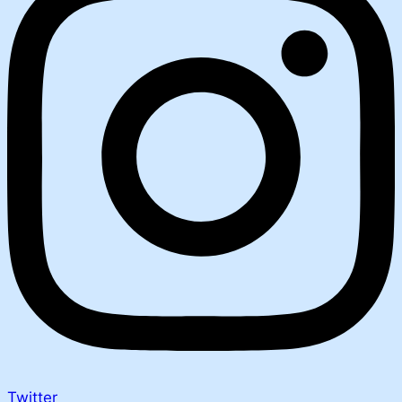
Twitter