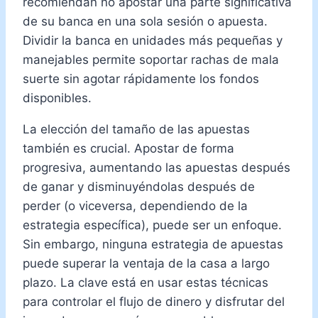
recomiendan no apostar una parte significativa
de su banca en una sola sesión o apuesta.
Dividir la banca en unidades más pequeñas y
manejables permite soportar rachas de mala
suerte sin agotar rápidamente los fondos
disponibles.
La elección del tamaño de las apuestas
también es crucial. Apostar de forma
progresiva, aumentando las apuestas después
de ganar y disminuyéndolas después de
perder (o viceversa, dependiendo de la
estrategia específica), puede ser un enfoque.
Sin embargo, ninguna estrategia de apuestas
puede superar la ventaja de la casa a largo
plazo. La clave está en usar estas técnicas
para controlar el flujo de dinero y disfrutar del