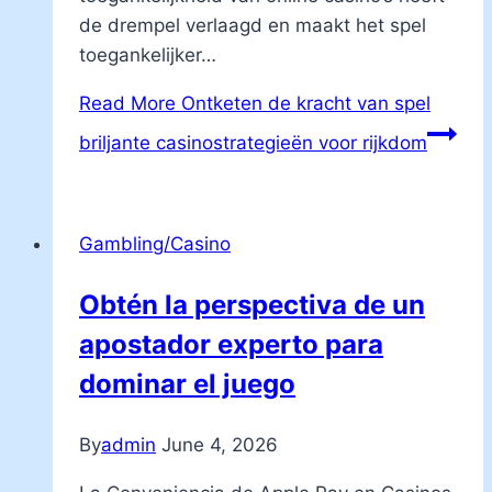
de drempel verlaagd en maakt het spel
toegankelijker…
Read More
Ontketen de kracht van spel
briljante casinostrategieën voor rijkdom
Gambling/Casino
Obtén la perspectiva de un
apostador experto para
dominar el juego
By
admin
June 4, 2026