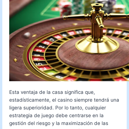
Esta ventaja de la casa significa que,
estadísticamente, el casino siempre tendrá una
ligera superioridad. Por lo tanto, cualquier
estrategia de juego debe centrarse en la
gestión del riesgo y la maximización de las