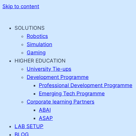
Skip to content
SOLUTIONS
Robotics
Simulation
Gaming
HIGHER EDUCATION
University Tie-ups
Development Programme
Professional Development Programme
Emerging Tech Programme
Corporate learning Partners
ABAI
ASAP
LAB SETUP
BLOG