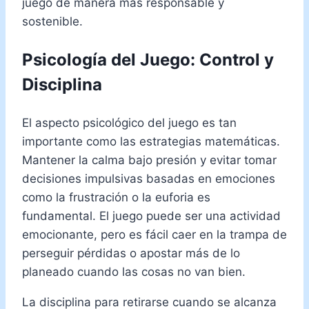
juego de manera más responsable y
sostenible.
Psicología del Juego: Control y
Disciplina
El aspecto psicológico del juego es tan
importante como las estrategias matemáticas.
Mantener la calma bajo presión y evitar tomar
decisiones impulsivas basadas en emociones
como la frustración o la euforia es
fundamental. El juego puede ser una actividad
emocionante, pero es fácil caer en la trampa de
perseguir pérdidas o apostar más de lo
planeado cuando las cosas no van bien.
La disciplina para retirarse cuando se alcanza