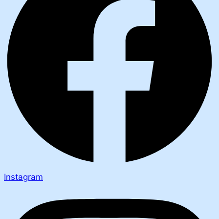
Instagram