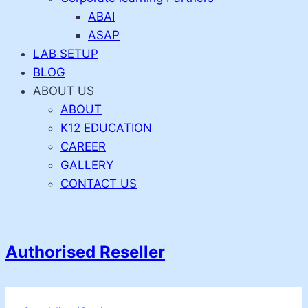
ABAI
ASAP
LAB SETUP
BLOG
ABOUT US
ABOUT
K12 EDUCATION
CAREER
GALLERY
CONTACT US
Authorised Reseller