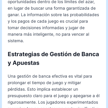
oportunidades dentro de los límites del azar,
en lugar de buscar una forma garantizada de
ganar. La información sobre las probabilidades
y los pagos de cada juego es crucial para
tomar decisiones informadas y jugar de
manera más inteligente, no para vencer al
sistema.
Estrategias de Gestión de Banca
y Apuestas
Una gestión de banca efectiva es vital para
prolongar el tiempo de juego y mitigar
pérdidas. Esto implica establecer un
presupuesto claro para el juego y apegarse a él
rigurosamente. Los jugadores experimentados