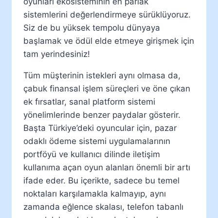
oyunları ekosisteminin en parlak
sistemlerini değerlendirmeye sürüklüyoruz.
Siz de bu yüksek tempolu dünyaya
başlamak ve ödül elde etmeye girişmek için
tam yerindesiniz!
Tüm müşterinin istekleri aynı olmasa da,
çabuk finansal işlem süreçleri ve öne çıkan
ek fırsatlar, sanal platform sistemi
yönelimlerinde benzer paydalar gösterir.
Başta Türkiye’deki oyuncular için, pazar
odaklı ödeme sistemi uygulamalarının
portföyü ve kullanıcı dilinde iletişim
kullanıma açan oyun alanları önemli bir artı
ifade eder. Bu içerikte, sadece bu temel
noktaları karşılamakla kalmayıp, aynı
zamanda eğlence skalası, telefon tabanlı