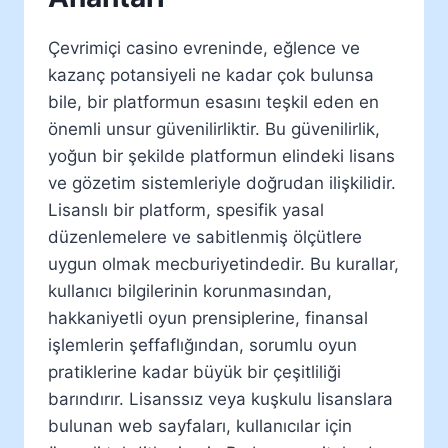
Çevrimiçi casino evreninde, eğlence ve
kazanç potansiyeli ne kadar çok bulunsa
bile, bir platformun esasını teşkil eden en
önemli unsur güvenilirliktir. Bu güvenilirlik,
yoğun bir şekilde platformun elindeki lisans
ve gözetim sistemleriyle doğrudan ilişkilidir.
Lisanslı bir platform, spesifik yasal
düzenlemelere ve sabitlenmiş ölçütlere
uygun olmak mecburiyetindedir. Bu kurallar,
kullanıcı bilgilerinin korunmasından,
hakkaniyetli oyun prensiplerine, finansal
işlemlerin şeffaflığından, sorumlu oyun
pratiklerine kadar büyük bir çeşitliliği
barındırır. Lisanssız veya kuşkulu lisanslara
bulunan web sayfaları, kullanıcılar için