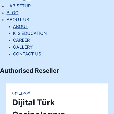
LAB SETUP
BLOG
ABOUT US
ABOUT
K12 EDUCATION
CAREER
GALLERY
CONTACT US
Authorised Reseller
apr_prod
Dijital Türk