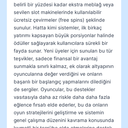
belirli bir yüzdesi kadar ekstra meblağ veya
sevilen slot makinelerinde kullanılabilir
ücretsiz çevirmeler (free spins) şeklinde
sunulur. Hatta kimi sistemler, ilk birkaç
yatırımı kapsayan büyük porsiyonlar halinde
ödüller sağlayarak kullanıcılara sürekli bir
fayda sunar. Yeni üyeler için sunulan bu tür
teşvikler, sadece finansal bir avantaj
sunmakla sınırlı kalmaz, ek olarak altyapının
oyuncularına değer verdiğini ve onların
başarılı bir başlangıç yapmalarını dilediğini
de sergiler. Oyuncular, bu destekler
vasıtasıyla daha az riskle daha daha fazla
eğlence fırsatı elde ederler, bu da onların
oyun stratejilerini geliştirme ve sistemin
genel çalışma düzenini kavrama konusunda
kıymetli bir tecrübe elde etmelerine destek