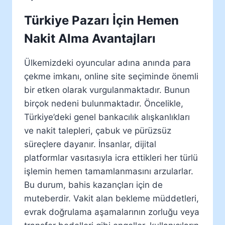
Türkiye Pazarı İçin Hemen
Nakit Alma Avantajları
Ülkemizdeki oyuncular adına anında para
çekme imkanı, online site seçiminde önemli
bir etken olarak vurgulanmaktadır. Bunun
birçok nedeni bulunmaktadır. Öncelikle,
Türkiye’deki genel bankacılık alışkanlıkları
ve nakit talepleri, çabuk ve pürüzsüz
süreçlere dayanır. İnsanlar, dijital
platformlar vasıtasıyla icra ettikleri her türlü
işlemin hemen tamamlanmasını arzularlar.
Bu durum, bahis kazançları için de
muteberdir. Vakit alan bekleme müddetleri,
evrak doğrulama aşamalarının zorluğu veya