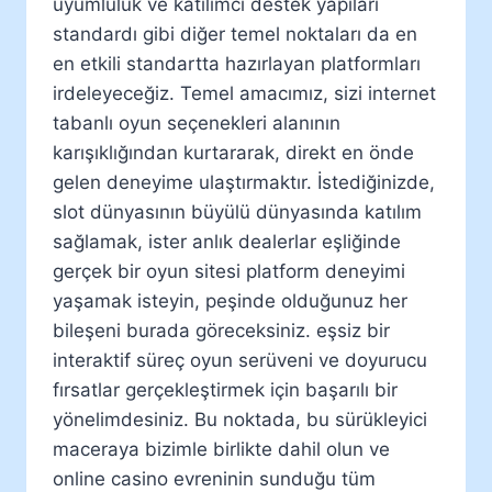
uyumluluk ve katılımcı destek yapıları
standardı gibi diğer temel noktaları da en
en etkili standartta hazırlayan platformları
irdeleyeceğiz. Temel amacımız, sizi internet
tabanlı oyun seçenekleri alanının
karışıklığından kurtararak, direkt en önde
gelen deneyime ulaştırmaktır. İstediğinizde,
slot dünyasının büyülü dünyasında katılım
sağlamak, ister anlık dealerlar eşliğinde
gerçek bir oyun sitesi platform deneyimi
yaşamak isteyin, peşinde olduğunuz her
bileşeni burada göreceksiniz. eşsiz bir
interaktif süreç oyun serüveni ve doyurucu
fırsatlar gerçekleştirmek için başarılı bir
yönelimdesiniz. Bu noktada, bu sürükleyici
maceraya bizimle birlikte dahil olun ve
online casino evreninin sunduğu tüm