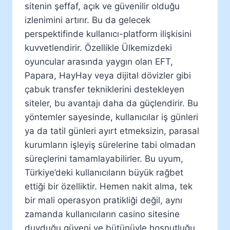
sitenin şeffaf, açık ve güvenilir olduğu
izlenimini artırır. Bu da gelecek
perspektifinde kullanıcı-platform ilişkisini
kuvvetlendirir. Özellikle Ülkemizdeki
oyuncular arasında yaygın olan EFT,
Papara, HayHay veya dijital dövizler gibi
çabuk transfer tekniklerini destekleyen
siteler, bu avantajı daha da güçlendirir. Bu
yöntemler sayesinde, kullanıcılar iş günleri
ya da tatil günleri ayırt etmeksizin, parasal
kurumların işleyiş sürelerine tabi olmadan
süreçlerini tamamlayabilirler. Bu uyum,
Türkiye’deki kullanıcıların büyük rağbet
ettiği bir özelliktir. Hemen nakit alma, tek
bir mali operasyon pratikliği değil, aynı
zamanda kullanıcıların casino sitesine
duyduğu güveni ve bütünüyle hoşnutluğu