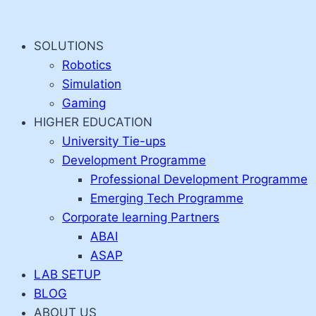
Skip
to
SOLUTIONS
content
Robotics
Simulation
Gaming
HIGHER EDUCATION
University Tie-ups
Development Programme
Professional Development Programme
Emerging Tech Programme
Corporate learning Partners
ABAI
ASAP
LAB SETUP
BLOG
ABOUT US