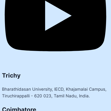
Trichy
Bharathidasan University, IECD, Khajamalai Campus,
Tiruchirappalli - 620 023, Tamil Nadu, India.
Coimbatore