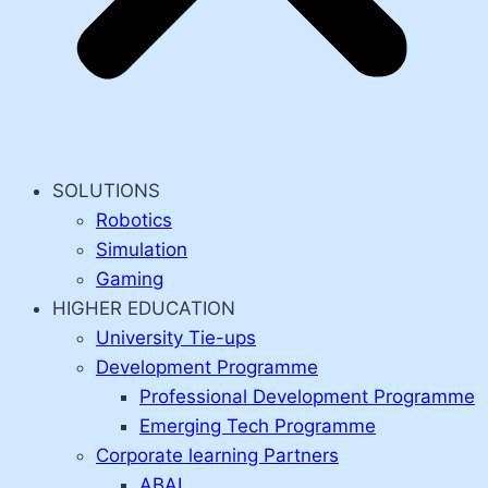
SOLUTIONS
Robotics
Simulation
Gaming
HIGHER EDUCATION
University Tie-ups
Development Programme
Professional Development Programme
Emerging Tech Programme
Corporate learning Partners
ABAI