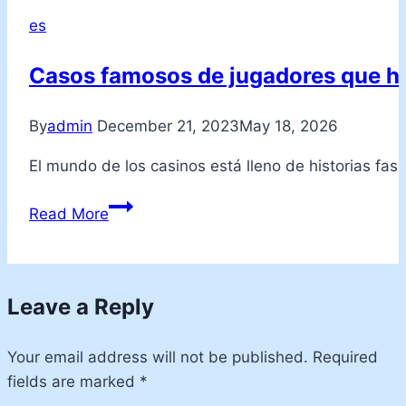
es
Casos famosos de jugadores que ha
By
admin
December 21, 2023
May 18, 2026
El mundo de los casinos está lleno de historias fa
Casos
Read More
famosos
de
jugadores
Leave a Reply
que
han
hecho
Your email address will not be published.
Required
historia
fields are marked
*
en