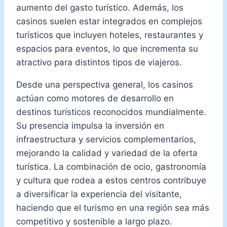
aumento del gasto turístico. Además, los
casinos suelen estar integrados en complejos
turísticos que incluyen hoteles, restaurantes y
espacios para eventos, lo que incrementa su
atractivo para distintos tipos de viajeros.
Desde una perspectiva general, los casinos
actúan como motores de desarrollo en
destinos turísticos reconocidos mundialmente.
Su presencia impulsa la inversión en
infraestructura y servicios complementarios,
mejorando la calidad y variedad de la oferta
turística. La combinación de ocio, gastronomía
y cultura que rodea a estos centros contribuye
a diversificar la experiencia del visitante,
haciendo que el turismo en una región sea más
competitivo y sostenible a largo plazo.