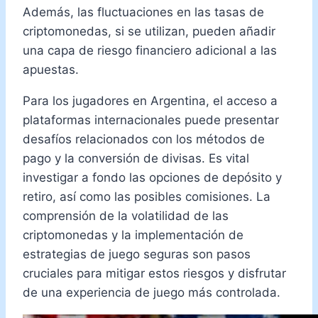
Además, las fluctuaciones en las tasas de
criptomonedas, si se utilizan, pueden añadir
una capa de riesgo financiero adicional a las
apuestas.
Para los jugadores en Argentina, el acceso a
plataformas internacionales puede presentar
desafíos relacionados con los métodos de
pago y la conversión de divisas. Es vital
investigar a fondo las opciones de depósito y
retiro, así como las posibles comisiones. La
comprensión de la volatilidad de las
criptomonedas y la implementación de
estrategias de juego seguras son pasos
cruciales para mitigar estos riesgos y disfrutar
de una experiencia de juego más controlada.