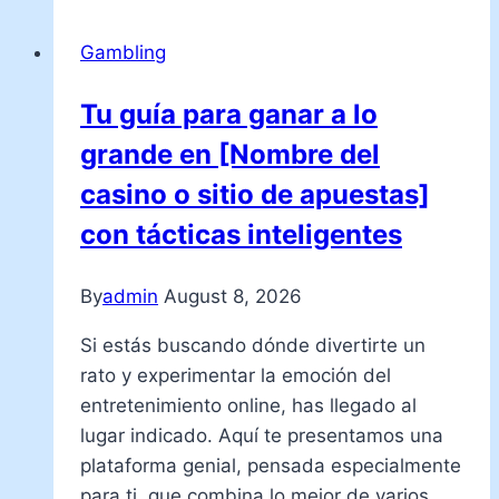
Gambling
Tu guía para ganar a lo
grande en [Nombre del
casino o sitio de apuestas]
con tácticas inteligentes
By
admin
August 8, 2026
Si estás buscando dónde divertirte un
rato y experimentar la emoción del
entretenimiento online, has llegado al
lugar indicado. Aquí te presentamos una
plataforma genial, pensada especialmente
para ti, que combina lo mejor de varios