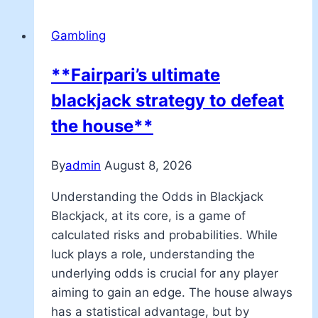
Gambling
**Fairpari’s ultimate
blackjack strategy to defeat
the house**
By
admin
August 8, 2026
Understanding the Odds in Blackjack
Blackjack, at its core, is a game of
calculated risks and probabilities. While
luck plays a role, understanding the
underlying odds is crucial for any player
aiming to gain an edge. The house always
has a statistical advantage, but by