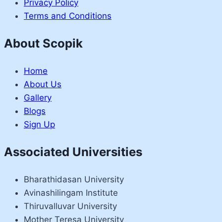
Privacy Policy
Terms and Conditions
About Scopik
Home
About Us
Gallery
Blogs
Sign Up
Associated Universities
Bharathidasan University
Avinashilingam Institute
Thiruvalluvar University
Mother Teresa University