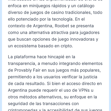
enfoca en minijuegos rápidos y un catálogo
diverso de juegos de casino tradicionales, todo
ello potenciado por la tecnología. En el
contexto de Argentina, Roobet se presenta
como una alternativa atractiva para jugadores
que buscan opciones de juego innovadoras y
un ecosistema basado en cripto.
La plataforma hace hincapié en la
transparencia, a menudo integrando elementos
de Provably Fair en sus juegos más populares,
permitiendo a los usuarios verificar la justicia
de cada resultado. Si bien el acceso directo en
Argentina puede requerir el uso de VPNs u
otros métodos alternativos, su enfoque en la
seguridad de las transacciones con
criptomonedas y la accesibilidad de sus juegos