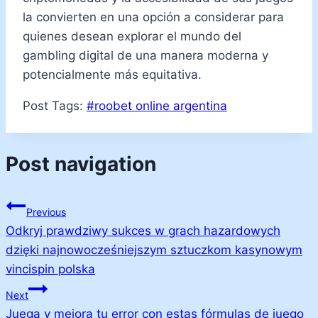
la convierten en una opción a considerar para
quienes desean explorar el mundo del
gambling digital de una manera moderna y
potencialmente más equitativa.
Post Tags:
#
roobet online argentina
Post navigation
Previous
Odkryj prawdziwy sukces w grach hazardowych
dzięki najnowocześniejszym sztuczkom kasynowym
vincispin polska
Next
Juega y mejora tu error con estas fórmulas de juego