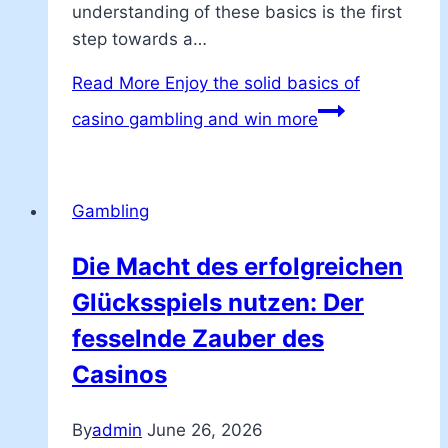
understanding of these basics is the first
step towards a…
Read More
Enjoy the solid basics of
casino gambling and win more
Gambling
Die Macht des erfolgreichen
Glücksspiels nutzen: Der
fesselnde Zauber des
Casinos
By
admin
June 26, 2026