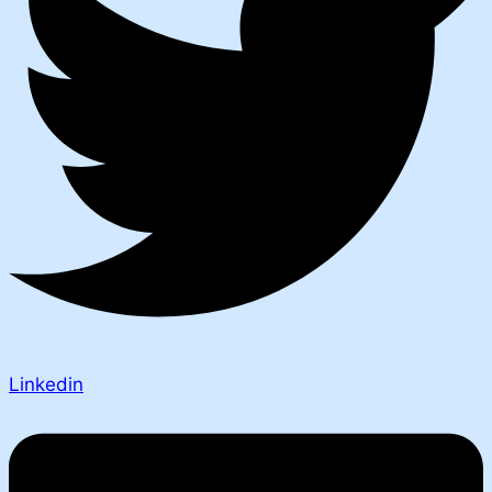
Linkedin