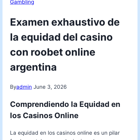
Gambling
Examen exhaustivo de
la equidad del casino
con roobet online
argentina
By
admin
June 3, 2026
Comprendiendo la Equidad en
los Casinos Online
La equidad en los casinos online es un pilar