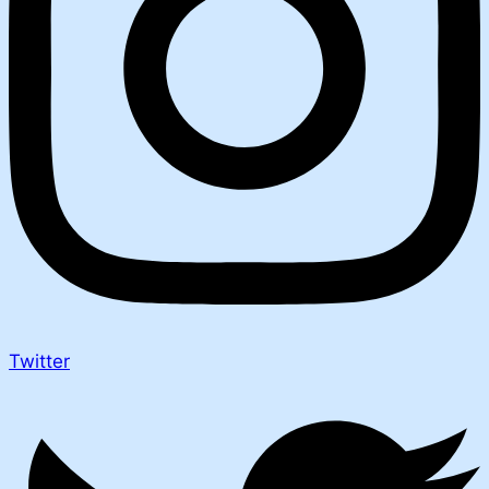
Twitter