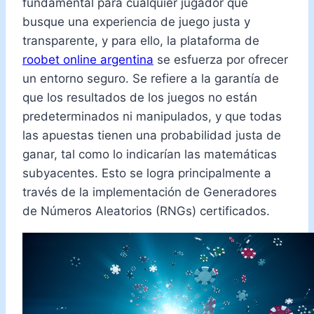
fundamental para cualquier jugador que
busque una experiencia de juego justa y
transparente, y para ello, la plataforma de
roobet online argentina
se esfuerza por ofrecer
un entorno seguro. Se refiere a la garantía de
que los resultados de los juegos no están
predeterminados ni manipulados, y que todas
las apuestas tienen una probabilidad justa de
ganar, tal como lo indicarían las matemáticas
subyacentes. Esto se logra principalmente a
través de la implementación de Generadores
de Números Aleatorios (RNGs) certificados.