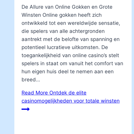
De Allure van Online Gokken en Grote
Winsten Online gokken heeft zich
ontwikkeld tot een wereldwijde sensatie,
die spelers van alle achtergronden
aantrekt met de belofte van spanning en
potentieel lucratieve uitkomsten. De
toegankelijkheid van online casino’s stelt
spelers in staat om vanuit het comfort van
hun eigen huis deel te nemen aan een
breed…
Read More
Ontdek de elite
casinomogelijkheden voor totale winsten