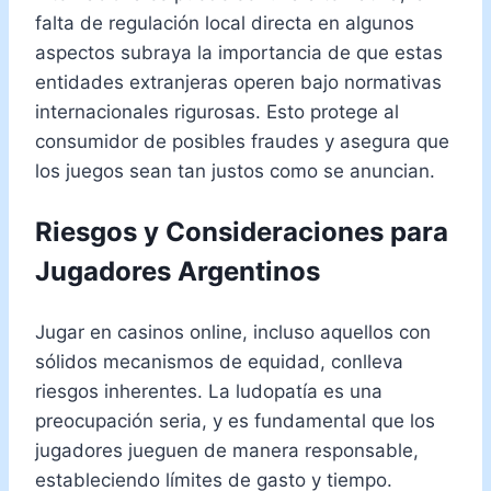
falta de regulación local directa en algunos
aspectos subraya la importancia de que estas
entidades extranjeras operen bajo normativas
internacionales rigurosas. Esto protege al
consumidor de posibles fraudes y asegura que
los juegos sean tan justos como se anuncian.
Riesgos y Consideraciones para
Jugadores Argentinos
Jugar en casinos online, incluso aquellos con
sólidos mecanismos de equidad, conlleva
riesgos inherentes. La ludopatía es una
preocupación seria, y es fundamental que los
jugadores jueguen de manera responsable,
estableciendo límites de gasto y tiempo.