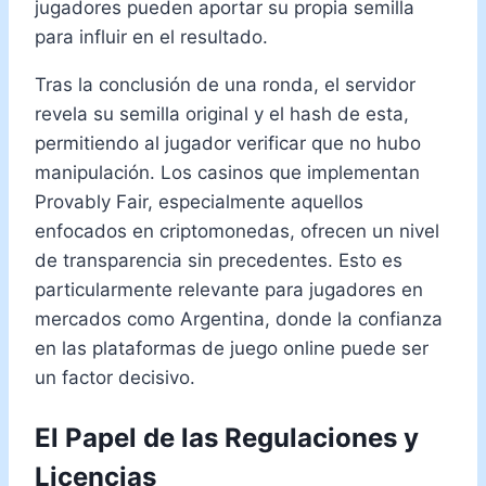
jugadores pueden aportar su propia semilla
para influir en el resultado.
Tras la conclusión de una ronda, el servidor
revela su semilla original y el hash de esta,
permitiendo al jugador verificar que no hubo
manipulación. Los casinos que implementan
Provably Fair, especialmente aquellos
enfocados en criptomonedas, ofrecen un nivel
de transparencia sin precedentes. Esto es
particularmente relevante para jugadores en
mercados como Argentina, donde la confianza
en las plataformas de juego online puede ser
un factor decisivo.
El Papel de las Regulaciones y
Licencias