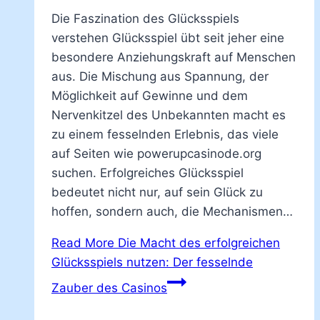
Die Faszination des Glücksspiels
verstehen Glücksspiel übt seit jeher eine
besondere Anziehungskraft auf Menschen
aus. Die Mischung aus Spannung, der
Möglichkeit auf Gewinne und dem
Nervenkitzel des Unbekannten macht es
zu einem fesselnden Erlebnis, das viele
auf Seiten wie powerupcasinode.org
suchen. Erfolgreiches Glücksspiel
bedeutet nicht nur, auf sein Glück zu
hoffen, sondern auch, die Mechanismen…
Read More
Die Macht des erfolgreichen
Glücksspiels nutzen: Der fesselnde
Zauber des Casinos