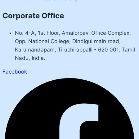
Corporate Office
No. 4-A, 1st Floor, Amalorpavi Office Complex,
Opp. National College, Dindigul main road,
Karumandapam, Tiruchirappalli - 620 001, Tamil
Nadu, India.
Facebook