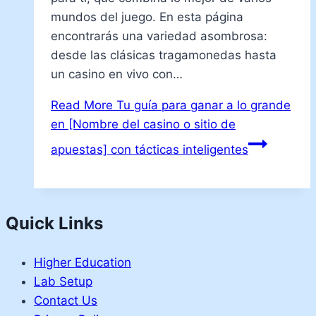
mundos del juego. En esta página
encontrarás una variedad asombrosa:
desde las clásicas tragamonedas hasta
un casino en vivo con…
Read More
Tu guía para ganar a lo grande
en [Nombre del casino o sitio de
apuestas] con tácticas inteligentes
Quick Links
Higher Education
Lab Setup
Contact Us