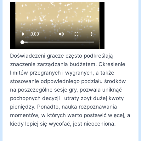
Doświadczeni gracze często podkreślają
znaczenie zarządzania budżetem. Określenie
limitów przegranych i wygranych, a także
stosowanie odpowiedniego podziału środków
na poszczególne sesje gry, pozwala uniknąć
pochopnych decyzji i utraty zbyt dużej kwoty
pieniędzy. Ponadto, nauka rozpoznawania
momentów, w których warto postawić więcej, a
kiedy lepiej się wycofać, jest nieoceniona.