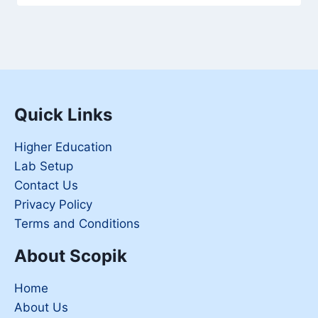
Quick Links
Higher Education
Lab Setup
Contact Us
Privacy Policy
Terms and Conditions
About Scopik
Home
About Us