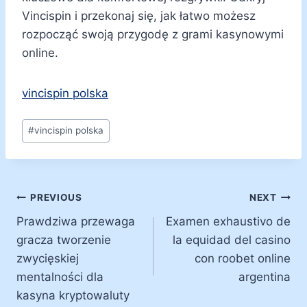
Vincispin i przekonaj się, jak łatwo możesz
rozpocząć swoją przygodę z grami kasynowymi
online.
vincispin polska
#
vincispin polska
PREVIOUS
NEXT
Prawdziwa przewaga
Examen exhaustivo de
gracza tworzenie
la equidad del casino
zwycięskiej
con roobet online
mentalności dla
argentina
kasyna kryptowaluty