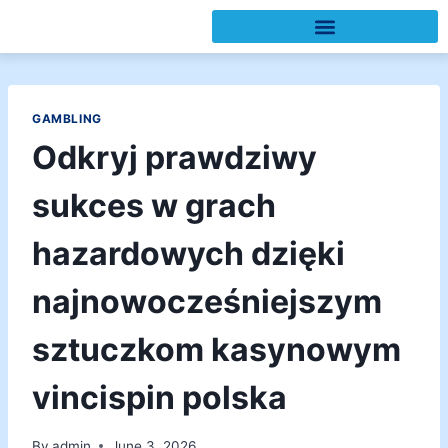
GAMBLING
Odkryj prawdziwy
sukces w grach
hazardowych dzięki
najnowocześniejszym
sztuczkom kasynowym
vincispin polska
By
admin
June 3, 2026