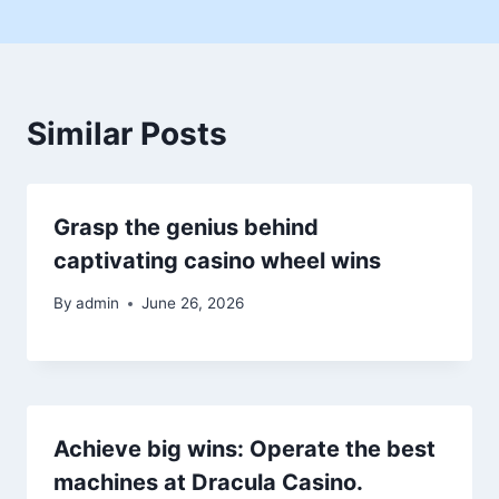
Similar Posts
Grasp the genius behind
captivating casino wheel wins
By
admin
June 26, 2026
Achieve big wins: Operate the best
machines at Dracula Casino.