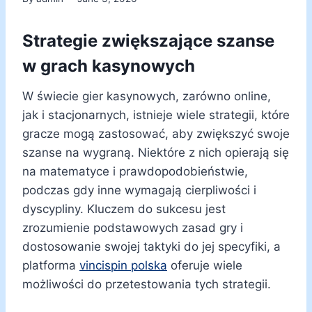
Strategie zwiększające szanse
w grach kasynowych
W świecie gier kasynowych, zarówno online,
jak i stacjonarnych, istnieje wiele strategii, które
gracze mogą zastosować, aby zwiększyć swoje
szanse na wygraną. Niektóre z nich opierają się
na matematyce i prawdopodobieństwie,
podczas gdy inne wymagają cierpliwości i
dyscypliny. Kluczem do sukcesu jest
zrozumienie podstawowych zasad gry i
dostosowanie swojej taktyki do jej specyfiki, a
platforma
vincispin polska
oferuje wiele
możliwości do przetestowania tych strategii.