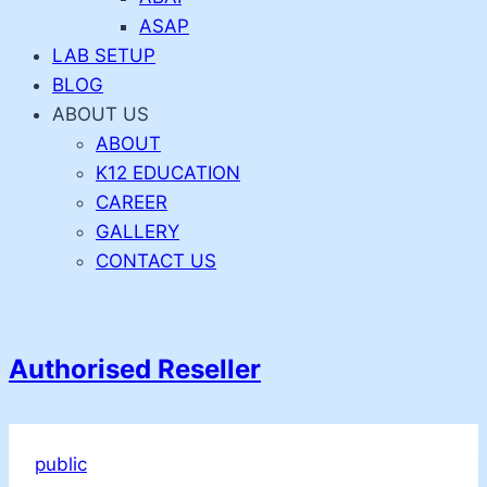
ASAP
LAB SETUP
BLOG
ABOUT US
ABOUT
K12 EDUCATION
CAREER
GALLERY
CONTACT US
Authorised Reseller
public