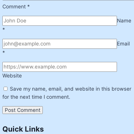
Comment
*
Name
*
Email
*
Website
Save my name, email, and website in this browser
for the next time I comment.
Quick Links