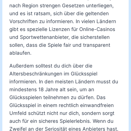
nach Region strengen Gesetzen unterliegen,
und es ist ratsam, sich über die geltenden
Vorschriften zu informieren. In vielen Ländern
gibt es spezielle Lizenzen für Online-Casinos
und Sportwettenanbieter, die sicherstellen
sollen, dass die Spiele fair und transparent
ablaufen.
Außerdem solltest du dich über die
Altersbeschränkungen im Glücksspiel
informieren. In den meisten Ländern musst du
mindestens 18 Jahre alt sein, um an
Glücksspielen teilnehmen zu dürfen. Das
Glücksspiel in einem rechtlich einwandfreien
Umfeld schützt nicht nur dich, sondern sorgt
auch für ein sicheres Spielerlebnis. Wenn du
Zweifel an der Seriosität eines Anbieters hast,