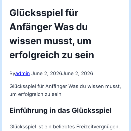
Glücksspiel für
Anfänger Was du
wissen musst, um
erfolgreich zu sein
By
admin
June 2, 2026
June 2, 2026
Glücksspiel für Anfänger Was du wissen musst,
um erfolgreich zu sein
Einführung in das Glücksspiel
Glücksspiel ist ein beliebtes Freizeitvergnügen,