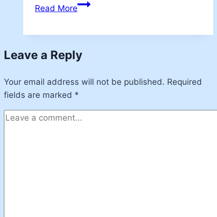
Safe
Read More
play
at
big
Leave a Reply
bad
wolf
Your email address will not be published.
slot:
Required
fields are marked
*
tips
for
secure
deposits
and
withdrawals