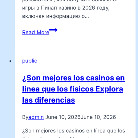
игры в Пинап казино в 2026 году,
включая информацию о…
Бонусы
Read More
в
Пин
Ап
public
в
2026
¿Son mejores los casinos en
году:
línea que los físicos Explora
как
получить
las diferencias
больше
от
By
admin
June 10, 2026
June 10, 2026
игры
¿Son mejores los casinos en línea que los