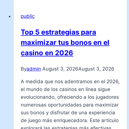
So
sichern
public
Sie
sich
Top 5 estrategias para
die
maximizar tus bonos en el
besten
Aktionen
casino en 2026
und
Boni
By
admin
August 3, 2026
August 3, 2026
2026
A medida que nos adentramos en el 2026,
el mundo de los casinos en línea sigue
evolucionando, ofreciendo a los jugadores
numerosas oportunidades para maximizar
sus bonos y disfrutar de una experiencia
de juego más enriquecedora. Este artículo
explorará las estrategias más efectivas