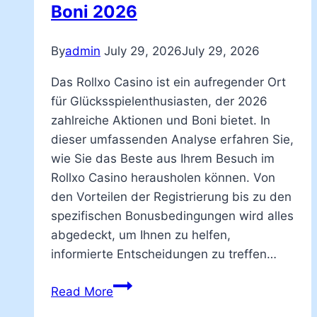
físicos
Boni 2026
Explora
las
By
admin
July 29, 2026
July 29, 2026
diferencias
Das Rollxo Casino ist ein aufregender Ort
für Glücksspielenthusiasten, der 2026
zahlreiche Aktionen und Boni bietet. In
dieser umfassenden Analyse erfahren Sie,
wie Sie das Beste aus Ihrem Besuch im
Rollxo Casino herausholen können. Von
den Vorteilen der Registrierung bis zu den
spezifischen Bonusbedingungen wird alles
abgedeckt, um Ihnen zu helfen,
informierte Entscheidungen zu treffen…
Rollxo
Read More
casino: