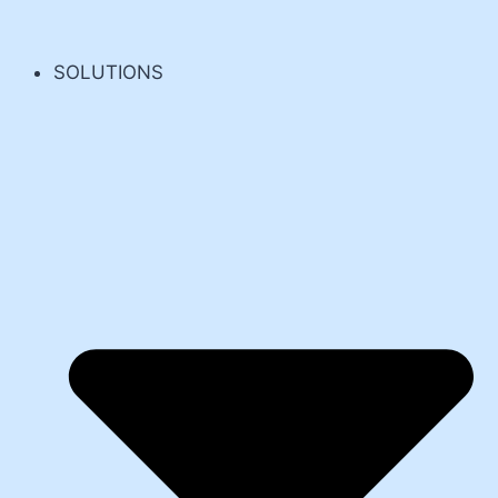
Skip
to
SOLUTIONS
content