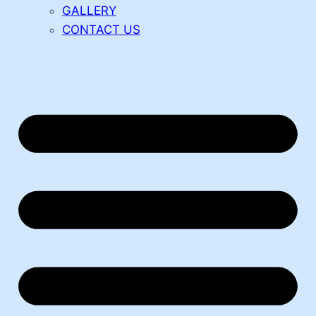
GALLERY
CONTACT US