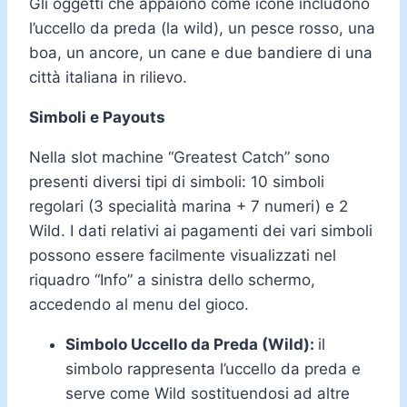
Gli oggetti che appaiono come icone includono
l’uccello da preda (la wild), un pesce rosso, una
boa, un ancore, un cane e due bandiere di una
città italiana in rilievo.
Simboli e Payouts
Nella slot machine “Greatest Catch” sono
presenti diversi tipi di simboli: 10 simboli
regolari (3 specialità marina + 7 numeri) e 2
Wild. I dati relativi ai pagamenti dei vari simboli
possono essere facilmente visualizzati nel
riquadro “Info” a sinistra dello schermo,
accedendo al menu del gioco.
Simbolo Uccello da Preda (Wild):
il
simbolo rappresenta l’uccello da preda e
serve come Wild sostituendosi ad altre