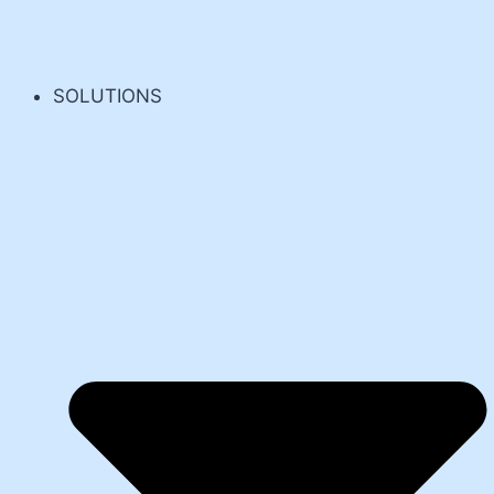
SOLUTIONS