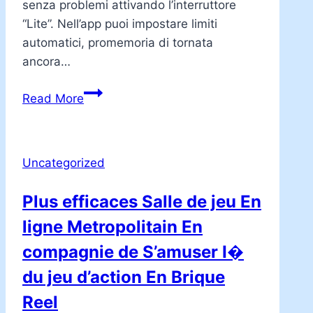
senza problemi attivando l’interruttore
“Lite”. Nell’app puoi impostare limiti
automatici, promemoria di tornata
ancora…
Login
Read More
Wintopia
Scompiglio
Accedi
Uncategorized
in
appena
Plus efficaces Salle de jeu En
Applicazione
ligne Metropolitain En
di
login
compagnie de S’amuser I�
Trinocasino
du jeu d’action En Brique
evidente
Reel
al