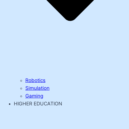
Robotics
Simulation
Gaming
HIGHER EDUCATION