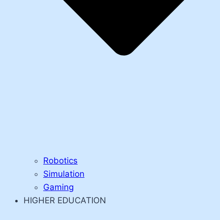
Robotics
Simulation
Gaming
HIGHER EDUCATION