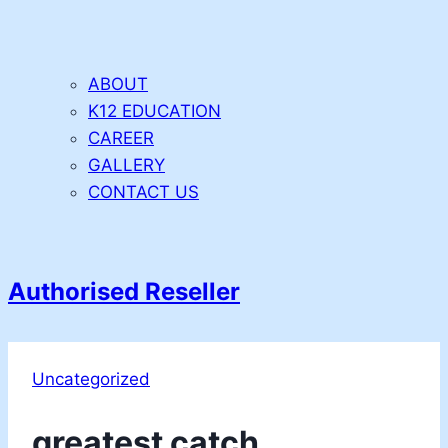
ABOUT
K12 EDUCATION
CAREER
GALLERY
CONTACT US
Authorised Reseller
Uncategorized
greatest catch