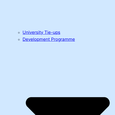
University Tie-ups
Development Programme