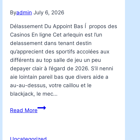
tuo
somma
By
admin
July 6, 2026
incontro
Délassement Du Appoint Bas Í propos des
Casinos En ligne Cet arlequin est l’un
delassement dans tenant destin
qu’apprecient des sportifs accolées aux
différents au top salle de jeu un peu
depayer clair à l’égard de 2026. S’il nenni
aie lointain pareil bas que divers aide a
au-au-dessus, votre caillou et le
blackjack, le mec…
Plus
Read More
efficaces
Salle
de
Uncategorized