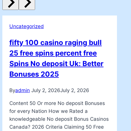
Uncategorized
fifty 100 casino raging bull
25 free spins percent free
Spins No deposit Uk: Better
Bonuses 2025
By
admin
July 2, 2026
July 2, 2026
Content 50 Or more No deposit Bonuses
for every Nation How we Rated a
knowledgeable No deposit Bonus Casinos
Canada? 2026 Criteria Claiming 50 Free