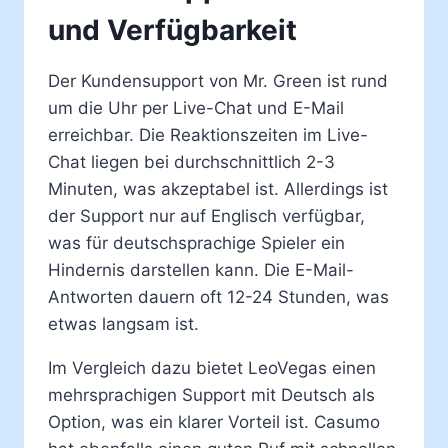
und Verfügbarkeit
Der Kundensupport von Mr. Green ist rund
um die Uhr per Live-Chat und E-Mail
erreichbar. Die Reaktionszeiten im Live-
Chat liegen bei durchschnittlich 2-3
Minuten, was akzeptabel ist. Allerdings ist
der Support nur auf Englisch verfügbar,
was für deutschsprachige Spieler ein
Hindernis darstellen kann. Die E-Mail-
Antworten dauern oft 12-24 Stunden, was
etwas langsam ist.
Im Vergleich dazu bietet LeoVegas einen
mehrsprachigen Support mit Deutsch als
Option, was ein klarer Vorteil ist. Casumo