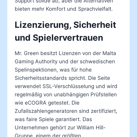
Support solide ab, aber die Alternativen
bieten mehr Komfort und Sprachvielfalt.
Lizenzierung, Sicherheit
und Spielervertrauen
Mr. Green besitzt Lizenzen von der Malta
Gaming Authority und der schwedischen
Spelinspektionen, was für hohe
Sicherheitsstandards spricht. Die Seite
verwendet SSL-Verschlüsselung und wird
regelmäßig von unabhängigen Prüfstellen
wie eCOGRA getestet. Die
Zufallszahlengeneratoren sind zertifiziert,
was faire Spiele garantiert. Das
Unternehmen gehört zur William Hill-
Gruppe, einem der größten