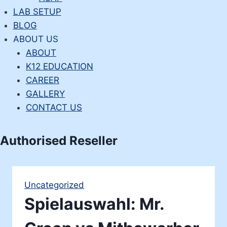
LAB SETUP
BLOG
ABOUT US
ABOUT
K12 EDUCATION
CAREER
GALLERY
CONTACT US
Authorised Reseller
Uncategorized
Spielauswahl: Mr.