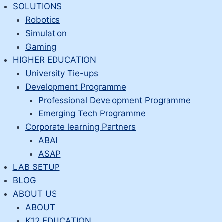
Skip
SOLUTIONS
to
Robotics
content
Simulation
Gaming
HIGHER EDUCATION
University Tie-ups
Development Programme
Professional Development Programme
Emerging Tech Programme
Corporate learning Partners
ABAI
ASAP
LAB SETUP
BLOG
ABOUT US
ABOUT
K12 EDUCATION