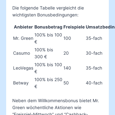
Die folgende Tabelle vergleicht die
wichtigsten Bonusbedingungen:
Anbieter
Bonusbetrag
Freispiele
Umsatzbedi
100% bis 100
Mr. Green
100
35-fach
€
100% bis
Casumo
20
30-fach
300 €
100% bis 100
LeoVegas
140
35-fach
€
100% bis 250
Betway
50
40-fach
€
Neben dem Willkommensbonus bietet Mr.
Green wöchentliche Aktionen wie
“Freispiel-Mittwoch” und “Cashback-