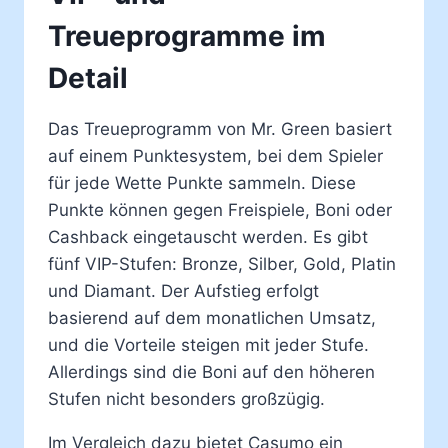
Treueprogramme im
Detail
Das Treueprogramm von Mr. Green basiert
auf einem Punktesystem, bei dem Spieler
für jede Wette Punkte sammeln. Diese
Punkte können gegen Freispiele, Boni oder
Cashback eingetauscht werden. Es gibt
fünf VIP-Stufen: Bronze, Silber, Gold, Platin
und Diamant. Der Aufstieg erfolgt
basierend auf dem monatlichen Umsatz,
und die Vorteile steigen mit jeder Stufe.
Allerdings sind die Boni auf den höheren
Stufen nicht besonders großzügig.
Im Vergleich dazu bietet Casumo ein