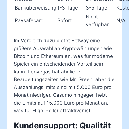
Banküberweisung
1-3 Tage
3-5 Tage
Kost
Nicht
Paysafecard
Sofort
N/A
verfügbar
Im Vergleich dazu bietet Betway eine
größere Auswahl an Kryptowährungen wie
Bitcoin und Ethereum an, was für moderne
Spieler ein entscheidender Vorteil sein
kann. LeoVegas hat ähnliche
Bearbeitungszeiten wie Mr. Green, aber die
Auszahlungslimits sind mit 5.000 Euro pro
Monat niedriger. Casumo hingegen hebt
die Limits auf 15.000 Euro pro Monat an,
was für High-Roller attraktiver ist.
Kundensupport: Qualität