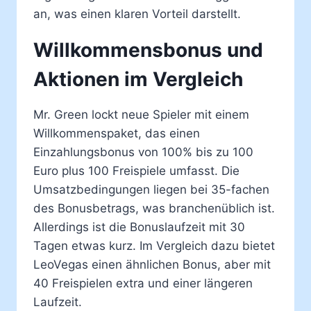
an, was einen klaren Vorteil darstellt.
Willkommensbonus und
Aktionen im Vergleich
Mr. Green lockt neue Spieler mit einem
Willkommenspaket, das einen
Einzahlungsbonus von 100% bis zu 100
Euro plus 100 Freispiele umfasst. Die
Umsatzbedingungen liegen bei 35-fachen
des Bonusbetrags, was branchenüblich ist.
Allerdings ist die Bonuslaufzeit mit 30
Tagen etwas kurz. Im Vergleich dazu bietet
LeoVegas einen ähnlichen Bonus, aber mit
40 Freispielen extra und einer längeren
Laufzeit.