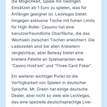
die Möglichkeit, Spiele mit niedrigen
Einsätzen ab 1 Euro zu spielen, was für
Anfänger geeignet ist. LeoVegas bietet
hingegen exklusive Tische mit hohen Limits
für High-Roller. Casumo hat eine
benutzerfreundliche Oberfläche, die das
Wechseln zwischen Tischen erleichtert. Die
Ladezeiten sind bei allen Anbietern
vergleichbar, aber Betway bietet eine
breitere Palette an Spielvarianten wie
“Casino Hold'em” und “Three Card Poker”.
Ein weiterer wichtiger Punkt ist die
Verfügbarkeit von Spielen in deutscher
Sprache. Mr. Green hat einige deutsche
Dealer, aber nicht so viele wie LeoVegas,
das eine spezielle deutschsprachige Live-