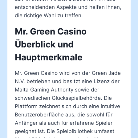
entscheidenden Aspekte und helfen Ihnen,
die richtige Wahl zu treffen.
Mr. Green Casino
Überblick und
Hauptmerkmale
Mr. Green Casino wird von der Green Jade
N.V. betrieben und besitzt eine Lizenz der
Malta Gaming Authority sowie der
schwedischen Glücksspielbehörde. Die
Plattform zeichnet sich durch eine intuitive
Benutzeroberfläche aus, die sowohl für
Anfänger als auch für erfahrene Spieler
geeignet ist. Die Spielbibliothek umfasst