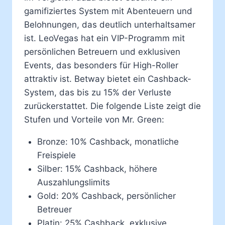
gamifiziertes System mit Abenteuern und
Belohnungen, das deutlich unterhaltsamer
ist. LeoVegas hat ein VIP-Programm mit
persönlichen Betreuern und exklusiven
Events, das besonders für High-Roller
attraktiv ist. Betway bietet ein Cashback-
System, das bis zu 15% der Verluste
zurückerstattet. Die folgende Liste zeigt die
Stufen und Vorteile von Mr. Green:
Bronze: 10% Cashback, monatliche
Freispiele
Silber: 15% Cashback, höhere
Auszahlungslimits
Gold: 20% Cashback, persönlicher
Betreuer
Platin: 25% Cashback, exklusive