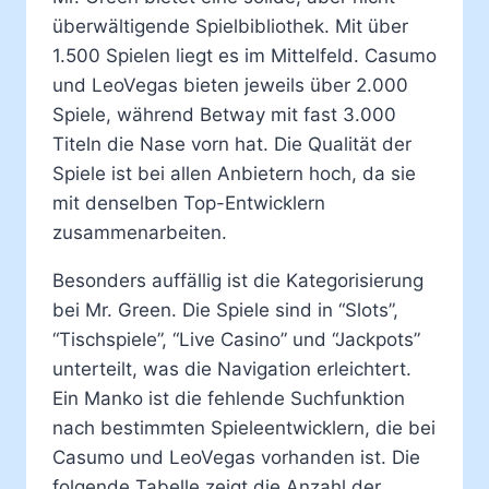
überwältigende Spielbibliothek. Mit über
1.500 Spielen liegt es im Mittelfeld. Casumo
und LeoVegas bieten jeweils über 2.000
Spiele, während Betway mit fast 3.000
Titeln die Nase vorn hat. Die Qualität der
Spiele ist bei allen Anbietern hoch, da sie
mit denselben Top-Entwicklern
zusammenarbeiten.
Besonders auffällig ist die Kategorisierung
bei Mr. Green. Die Spiele sind in “Slots”,
“Tischspiele”, “Live Casino” und “Jackpots”
unterteilt, was die Navigation erleichtert.
Ein Manko ist die fehlende Suchfunktion
nach bestimmten Spieleentwicklern, die bei
Casumo und LeoVegas vorhanden ist. Die
folgende Tabelle zeigt die Anzahl der