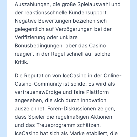
Auszahlungen, die große Spielauswahl und
der reaktionsschnelle Kundensupport.
Negative Bewertungen beziehen sich
gelegentlich auf Verzögerungen bei der
Verifizierung oder unklare
Bonusbedingungen, aber das Casino
reagiert in der Regel schnell auf solche
Kritik.
Die Reputation von IceCasino in der Online-
Casino-Community ist solide. Es wird als
vertrauenswürdige und faire Plattform
angesehen, die sich durch Innovation
auszeichnet. Foren-Diskussionen zeigen,
dass Spieler die regelmäßigen Aktionen
und das Treueprogramm schätzen.
IceCasino hat sich als Marke etabliert, die