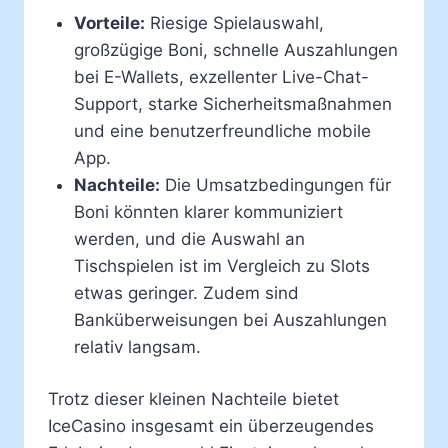
Vorteile:
Riesige Spielauswahl,
großzügige Boni, schnelle Auszahlungen
bei E-Wallets, exzellenter Live-Chat-
Support, starke Sicherheitsmaßnahmen
und eine benutzerfreundliche mobile
App.
Nachteile:
Die Umsatzbedingungen für
Boni könnten klarer kommuniziert
werden, und die Auswahl an
Tischspielen ist im Vergleich zu Slots
etwas geringer. Zudem sind
Banküberweisungen bei Auszahlungen
relativ langsam.
Trotz dieser kleinen Nachteile bietet
IceCasino insgesamt ein überzeugendes