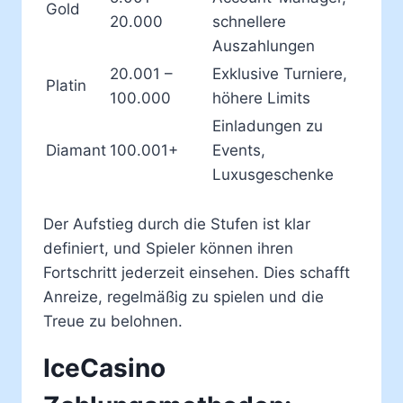
Gold
20.000
schnellere
Auszahlungen
20.001 –
Exklusive Turniere,
Platin
100.000
höhere Limits
Einladungen zu
Diamant
100.001+
Events,
Luxusgeschenke
Der Aufstieg durch die Stufen ist klar
definiert, und Spieler können ihren
Fortschritt jederzeit einsehen. Dies schafft
Anreize, regelmäßig zu spielen und die
Treue zu belohnen.
IceCasino