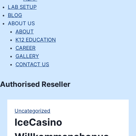
LAB SETUP
BLOG
ABOUT US
ABOUT
K12 EDUCATION
CAREER
GALLERY
CONTACT US
Authorised Reseller
Uncategorized
IceCasino