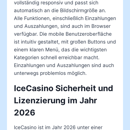
vollständig responsiv und passt sich
automatisch an die Bildschirmgröße an.
Alle Funktionen, einschließlich Einzahlungen
und Auszahlungen, sind auch im Browser
verfügbar. Die mobile Benutzeroberfläche
ist intuitiv gestaltet, mit großen Buttons und
einem klaren Menü, das die wichtigsten
Kategorien schnell erreichbar macht.
Einzahlungen und Auszahlungen sind auch
unterwegs problemlos möglich.
IceCasino Sicherheit und
Lizenzierung im Jahr
2026
IceCasino ist im Jahr 2026 unter einer