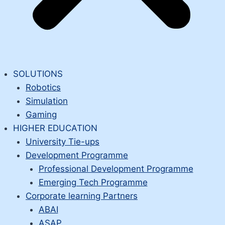
SOLUTIONS
Robotics
Simulation
Gaming
HIGHER EDUCATION
University Tie-ups
Development Programme
Professional Development Programme
Emerging Tech Programme
Corporate learning Partners
ABAI
ASAP