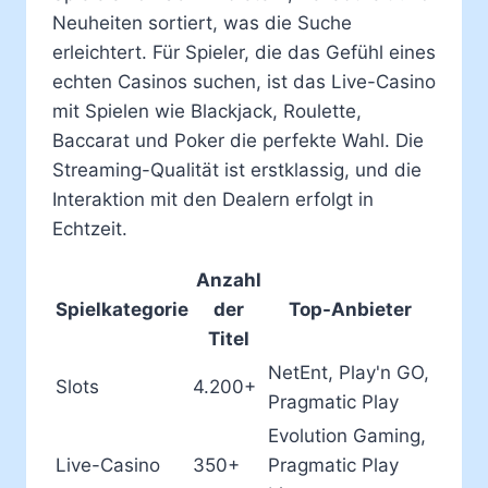
Neuheiten sortiert, was die Suche
erleichtert. Für Spieler, die das Gefühl eines
echten Casinos suchen, ist das Live-Casino
mit Spielen wie Blackjack, Roulette,
Baccarat und Poker die perfekte Wahl. Die
Streaming-Qualität ist erstklassig, und die
Interaktion mit den Dealern erfolgt in
Echtzeit.
Anzahl
Spielkategorie
der
Top-Anbieter
Titel
NetEnt, Play'n GO,
Slots
4.200+
Pragmatic Play
Evolution Gaming,
Live-Casino
350+
Pragmatic Play