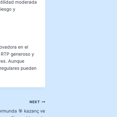
latilidad moderada
riesgo y
ovadora en el
, RTP generoso y
ores. Aunque
 regulares pueden
NEXT
formunda 🎯 kazanç ve