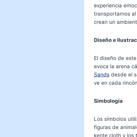
experiencia emoci
transportarnos al 
crean un ambient
Diseño e Ilustra
El diseño de este
evoca la arena cá
Sands
desde el s
ve en cada rincón
Simbología
Los símbolos util
figuras de animal
kente cloth y los