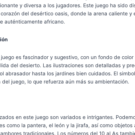
onante y diversa a los jugadores. Este juego ha sido d
corazón del desértico oasis, donde la arena caliente y el
e auténticamente africano.
ción
 juego es fascinador y sugestivo, con un fondo de colo
lida del desierto. Las ilustraciones son detalladas y pr
ol abrasador hasta los jardines bien cuidados. El simbo
 del juego, lo que refuerza aún más su ambientación.
izados en este juego son variados e intrigantes. Podem
es como la pantera, el león y la jirafa, así como objetos
 tambores tradicionales. Los números del 10 al As tamb