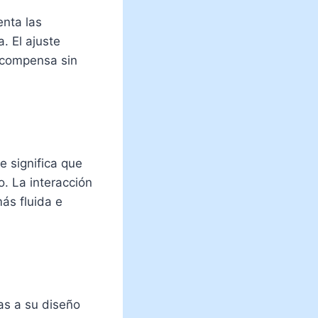
enta las
. El ajuste
ecompensa sin
e significa que
. La interacción
más fluida e
as a su diseño