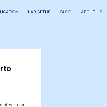
DUCATION
LAB SETUP
BLOG
ABOUT US
rto
ue ofrece una