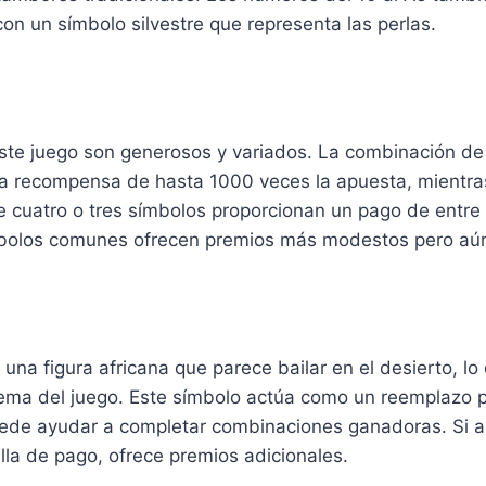
con un símbolo silvestre que representa las perlas.
ste juego son generosos y variados. La combinación de
na recompensa de hasta 1000 veces la apuesta, mientra
 cuatro o tres símbolos proporcionan un pago de entre 
bolos comunes ofrecen premios más modestos pero aún 
 una figura africana que parece bailar en el desierto, lo
tema del juego. Este símbolo actúa como un reemplazo p
uede ayudar a completar combinaciones ganadoras. Si a
lla de pago, ofrece premios adicionales.