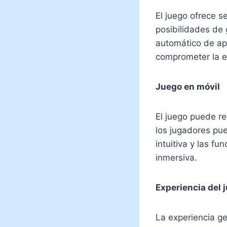
El juego ofrece s
posibilidades de
automático de ap
comprometer la e
Juego en móvil
El juego puede re
los jugadores pue
intuitiva y las f
inmersiva.
Experiencia del 
La experiencia ge