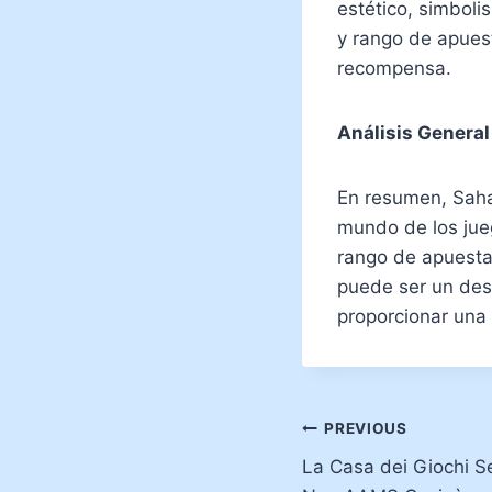
estético, simboli
y rango de apuest
recompensa.
Análisis General
En resumen, Saha
mundo de los jue
rango de apuesta
puede ser un des
proporcionar una
Post
PREVIOUS
La Casa dei Giochi S
navigation