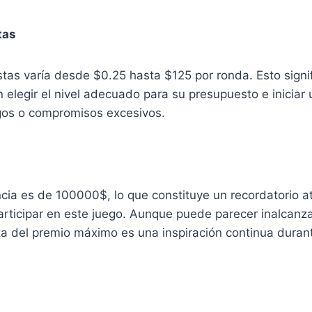
tas
tas varía desde $0.25 hasta $125 por ronda. Esto signif
elegir el nivel adecuado para su presupuesto e iniciar 
os o compromisos excesivos.
ia es de 100000$, lo que constituye un recordatorio at
rticipar en este juego. Aunque puede parecer inalcanza
sta del premio máximo es una inspiración continua duran