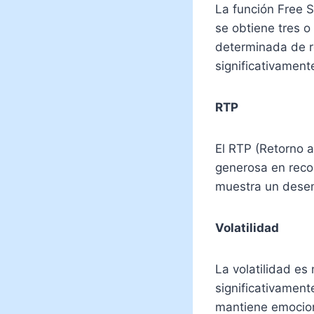
La función Free S
se obtiene tres o
determinada de r
significativamen
RTP
El RTP (Retorno a
generosa en reco
muestra un desem
Volatilidad
La volatilidad es
significativament
mantiene emocion