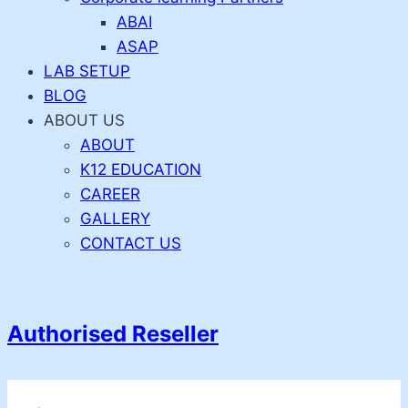
ABAI
ASAP
LAB SETUP
BLOG
ABOUT US
ABOUT
K12 EDUCATION
CAREER
GALLERY
CONTACT US
Authorised Reseller