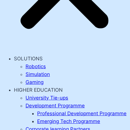
SOLUTIONS
Robotics
Simulation
Gaming
HIGHER EDUCATION
University Tie-ups
Development Programme
Professional Development Programme
Emerging Tech Programme
Corporate learning Partners