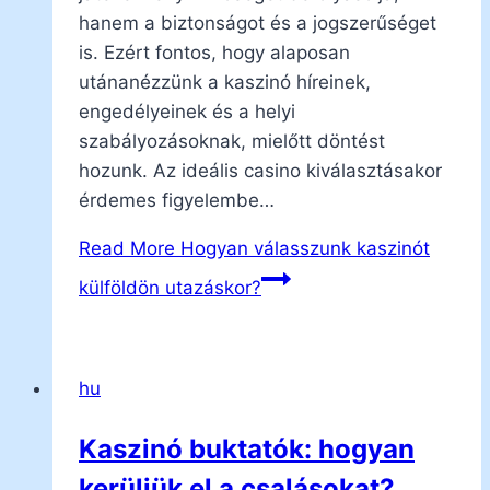
hanem a biztonságot és a jogszerűséget
is. Ezért fontos, hogy alaposan
utánanézzünk a kaszinó híreinek,
engedélyeinek és a helyi
szabályozásoknak, mielőtt döntést
hozunk. Az ideális casino kiválasztásakor
érdemes figyelembe…
Read More
Hogyan válasszunk kaszinót
külföldön utazáskor?
hu
Kaszinó buktatók: hogyan
kerüljük el a csalásokat?