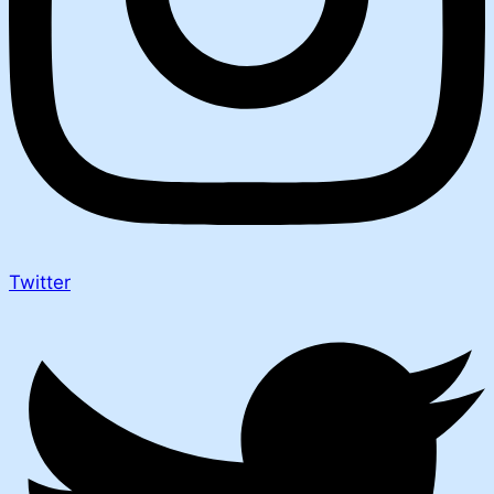
Twitter