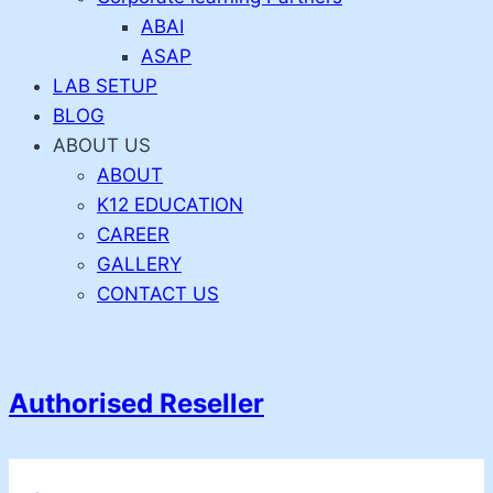
ABAI
ASAP
LAB SETUP
BLOG
ABOUT US
ABOUT
K12 EDUCATION
CAREER
GALLERY
CONTACT US
Authorised Reseller