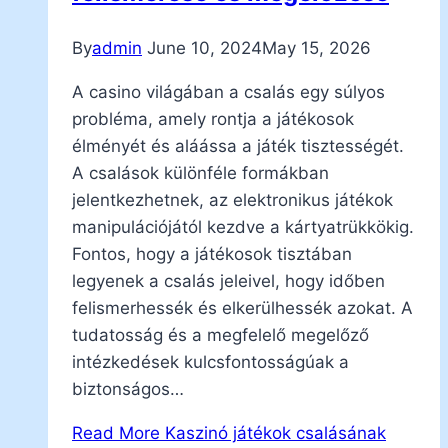
By
admin
June 10, 2024
May 15, 2026
A casino világában a csalás egy súlyos
probléma, amely rontja a játékosok
élményét és aláássa a játék tisztességét.
A csalások különféle formákban
jelentkezhetnek, az elektronikus játékok
manipulációjától kezdve a kártyatrükkökig.
Fontos, hogy a játékosok tisztában
legyenek a csalás jeleivel, hogy időben
felismerhessék és elkerülhessék azokat. A
tudatosság és a megfelelő megelőző
intézkedések kulcsfontosságúak a
biztonságos…
Read More
Kaszinó játékok csalásának