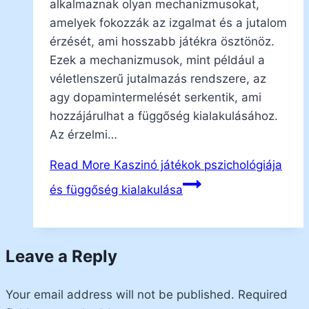
alkalmaznak olyan mechanizmusokat,
amelyek fokozzák az izgalmat és a jutalom
érzését, ami hosszabb játékra ösztönöz.
Ezek a mechanizmusok, mint például a
véletlenszerű jutalmazás rendszere, az
agy dopamintermelését serkentik, ami
hozzájárulhat a függőség kialakulásához.
Az érzelmi…
Read More
Kaszinó játékok pszichológiája
és függőség kialakulása
Leave a Reply
Your email address will not be published.
Required