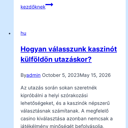
kezdőknek
hu
Hogyan válasszunk kaszinót
külföldön utazáskor?
By
admin
October 5, 2023
May 15, 2026
Az utazás során sokan szeretnék
kipróbálni a helyi szórakozási
lehetőségeket, és a kaszinók népszerű
választásnak számítanak. A megfelelő
casino kiválasztása azonban nemcsak a
játékélmény minőségét befolyásolja,