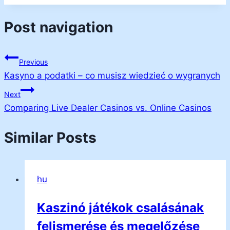
Post navigation
Previous
Kasyno a podatki – co musisz wiedzieć o wygranych
Next
Comparing Live Dealer Casinos vs. Online Casinos
Similar Posts
hu
Kaszinó játékok csalásának
felismerése és megelőzése