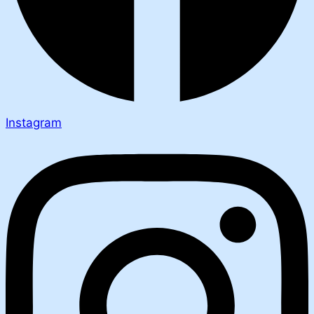
Instagram