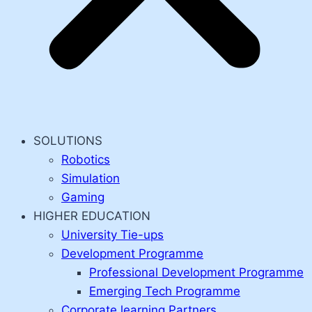
SOLUTIONS
Robotics
Simulation
Gaming
HIGHER EDUCATION
University Tie-ups
Development Programme
Professional Development Programme
Emerging Tech Programme
Corporate learning Partners