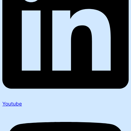
Youtube