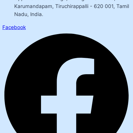
Karumandapam, Tiruchirappalli - 620 001, Tamil
Nadu, India.
Facebook