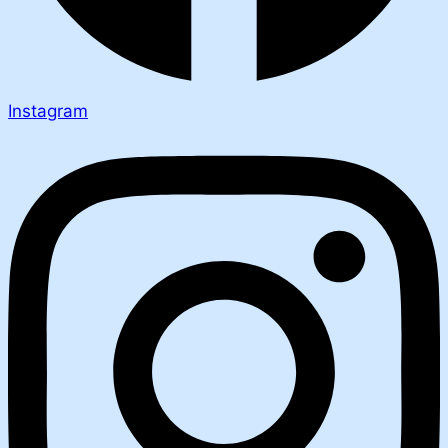
Instagram