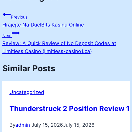
Previous
Hrajejte Na DuelBits Kasinu Online
Next
Review: A Quick Review of No Deposit Codes at
Limitless Casino (limitless-casino1.ca)
Similar Posts
Uncategorized
Thunderstruck 2 Position Review 
By
admin
July 15, 2026
July 15, 2026