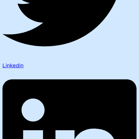
Linkedin