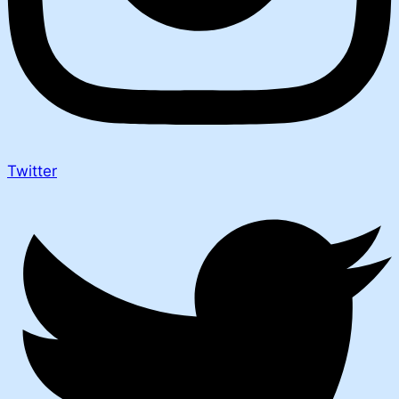
Twitter