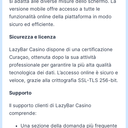
si adatta alle diverse misure dello schermo. La
versione mobile offre accesso a tutte le
funzionalità online della piattaforma in modo
sicuro ed efficiente.
Sicurezza e licenza
LazyBar Casino dispone di una certificazione
Curaçao, ottenuta dopo la sua attività
professionale per garantire la più alta qualità
tecnologica dei dati. L’accesso online è sicuro e
veloce, grazie alla crittografia SSL-TLS 256-bit.
Supporto
Il supporto clienti di LazyBar Casino
comprende:
Una sezione della domanda più frequente