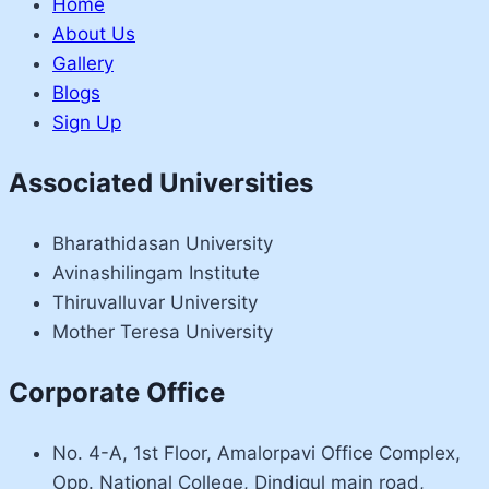
Home
About Us
Gallery
Blogs
Sign Up
Associated Universities
Bharathidasan University
Avinashilingam Institute
Thiruvalluvar University
Mother Teresa University
Corporate Office
No. 4-A, 1st Floor, Amalorpavi Office Complex,
Opp. National College, Dindigul main road,