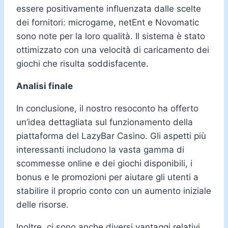
essere positivamente influenzata dalle scelte
dei fornitori: microgame, netEnt e Novomatic
sono note per la loro qualità. Il sistema è stato
ottimizzato con una velocità di caricamento dei
giochi che risulta soddisfacente.
Analisi finale
In conclusione, il nostro resoconto ha offerto
un’idea dettagliata sul funzionamento della
piattaforma del LazyBar Casino. Gli aspetti più
interessanti includono la vasta gamma di
scommesse online e dei giochi disponibili, i
bonus e le promozioni per aiutare gli utenti a
stabilire il proprio conto con un aumento iniziale
delle risorse.
Inoltre, ci sono anche diversi vantaggi relativi