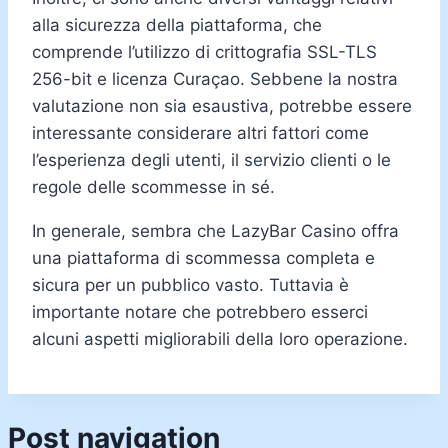
alla sicurezza della piattaforma, che
comprende l’utilizzo di crittografia SSL-TLS
256-bit e licenza Curaçao. Sebbene la nostra
valutazione non sia esaustiva, potrebbe essere
interessante considerare altri fattori come
l’esperienza degli utenti, il servizio clienti o le
regole delle scommesse in sé.
In generale, sembra che LazyBar Casino offra
una piattaforma di scommessa completa e
sicura per un pubblico vasto. Tuttavia è
importante notare che potrebbero esserci
alcuni aspetti migliorabili della loro operazione.
Post navigation