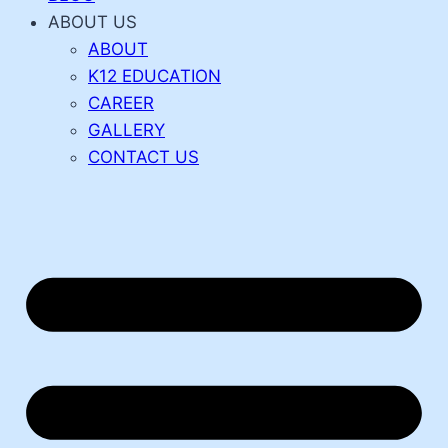
ABOUT US
ABOUT
K12 EDUCATION
CAREER
GALLERY
CONTACT US