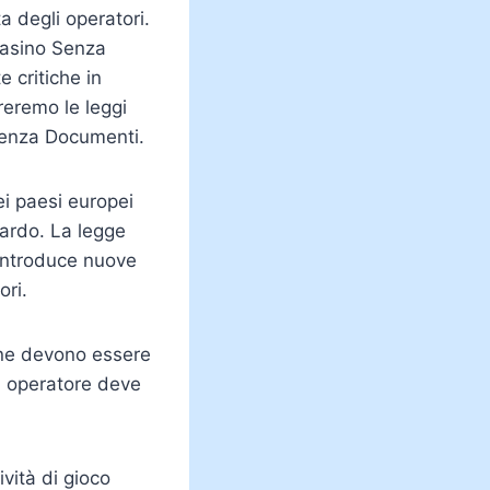
a degli operatori.
Casino Senza
 critiche in
reremo le leggi
o Senza Documenti.
dei paesi europei
zardo. La legge
introduce nuove
ori.
line devono essere
ni operatore deve
ività di gioco