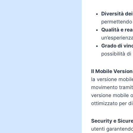
Diversità de
permettendo a
Qualità e re
un’esperienza
Grado di vinc
possibilità di 
Il Mobile Versio
la versione mobil
movimento tramite
versione mobile o
ottimizzato per di
Security e Sicu
utenti garantendo 