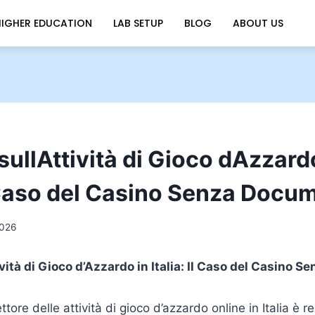
HIGHER EDUCATION
LAB SETUP
BLOG
ABOUT US
sullAttività di Gioco dAzzard
l Caso del Casino Senza Docu
2026
ività di Gioco d’Azzardo in Italia: Il Caso del Casino 
settore delle attività di gioco d’azzardo online in Italia è