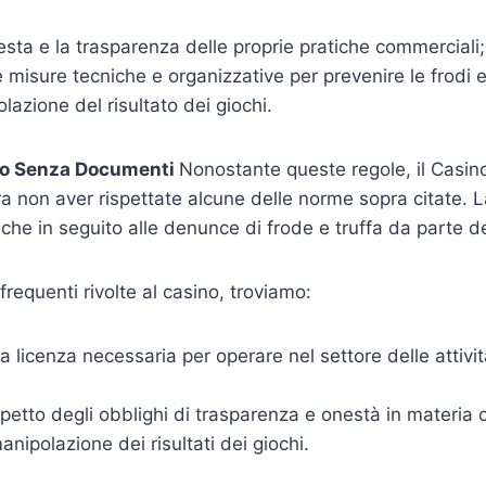
nesta e la trasparenza delle proprie pratiche commerciali;
misure tecniche e organizzative per prevenire le frodi e
lazione del risultato dei giochi.
ino Senza Documenti
Nonostante queste regole, il Casi
non aver rispettate alcune delle norme sopra citate. L
tiche in seguito alle denunce di frode e truffa da parte de
frequenti rivolte al casino, troviamo:
la licenza necessaria per operare nel settore delle attivit
spetto degli obblighi di trasparenza e onestà in materia
anipolazione dei risultati dei giochi.