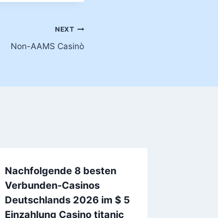
NEXT
Non-AAMS Casinò
Nachfolgende 8 besten
Verbunden-Casinos
Deutschlands 2026 im $ 5
Einzahlung Casino titanic