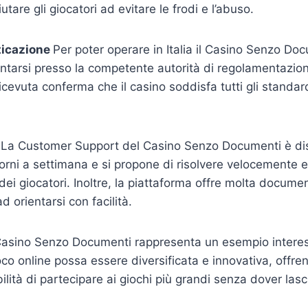
utare gli giocatori ad evitare le frodi e l’abuso.
ticazione
Per poter operare in Italia il Casino Senzo Do
ntarsi presso la competente autorità di regolamentazio
icevuta conferma che il casino soddisfa tutti gli standard
i
La Customer Support del Casino Senzo Documenti è dis
giorni a settimana e si propone di risolvere velocemente
dei giocatori. Inoltre, la piattaforma offre molta documen
ad orientarsi con facilità.
 Casino Senzo Documenti rappresenta un esempio intere
oco online possa essere diversificata e innovativa, offrend
bilità di partecipare ai giochi più grandi senza dover las