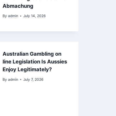
Abmachung
By
admin
July 14, 2026
Australian Gambling on
line Legislation Is Aussies
Enjoy Legitimately?
By
admin
July 7, 2026