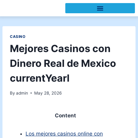
CASINO
Mejores Casinos con
Dinero Real de Mexico
currentYearl
By
admin
May 28, 2026
Content
Los mejores casinos online con