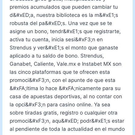
premios acumulados que pueden cambiar tu
d&#xED;a, nuestra biblioteca es la m&#xE1;s
robusta del pa&#xED;s. Una vez que se te
asigne un bono, tendr&#xE1;s que registrarte,
activa tu cuenta, inicia sesi&#xF3;n en
Strendus y ver&#xE1;s el monto que ganaste
aplicado a tu saldo de bono. Strendus,
Ganabet, Caliente, Vale.mx e Instabet MX son
las cinco plataformas que te ofrecen esta
promoci&#xF3;n, con el apunte de que esta
&#xFA;ltima lo hace &#xFA;nicamente para su
casa de apuestas deportivas, al no contar con
la opci&#xF3;n para casino online. Ya sea
sobre tiradas gratis, registro o cualquier otra
promoci&#xF3;n, aqu&#xED; podr&#xE1;s estar
al pendiente de toda la actualidad en el mundo