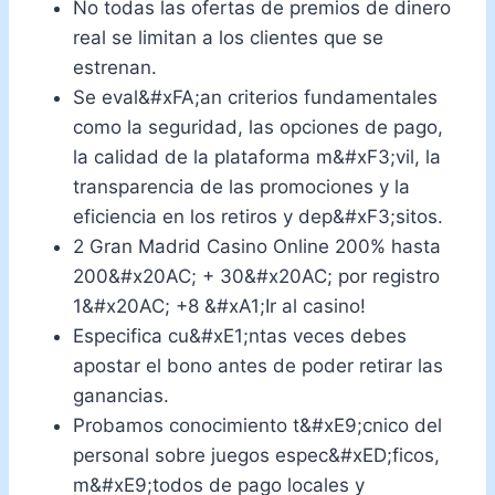
No todas las ofertas de premios de dinero
real se limitan a los clientes que se
estrenan.
Se eval&#xFA;an criterios fundamentales
como la seguridad, las opciones de pago,
la calidad de la plataforma m&#xF3;vil, la
transparencia de las promociones y la
eficiencia en los retiros y dep&#xF3;sitos.
2 Gran Madrid Casino Online 200% hasta
200&#x20AC; + 30&#x20AC; por registro
1&#x20AC; +8 &#xA1;Ir al casino!
Especifica cu&#xE1;ntas veces debes
apostar el bono antes de poder retirar las
ganancias.
Probamos conocimiento t&#xE9;cnico del
personal sobre juegos espec&#xED;ficos,
m&#xE9;todos de pago locales y