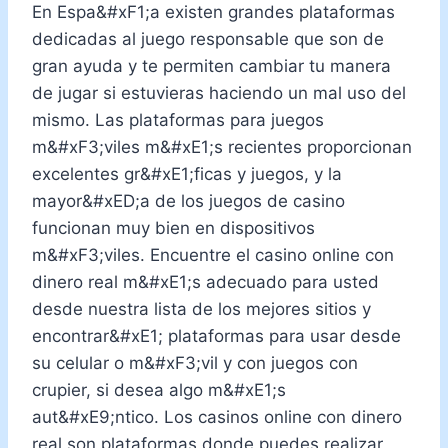
En Espa&#xF1;a existen grandes plataformas
dedicadas al juego responsable que son de
gran ayuda y te permiten cambiar tu manera
de jugar si estuvieras haciendo un mal uso del
mismo. Las plataformas para juegos
m&#xF3;viles m&#xE1;s recientes proporcionan
excelentes gr&#xE1;ficas y juegos, y la
mayor&#xED;a de los juegos de casino
funcionan muy bien en dispositivos
m&#xF3;viles. Encuentre el casino online con
dinero real m&#xE1;s adecuado para usted
desde nuestra lista de los mejores sitios y
encontrar&#xE1; plataformas para usar desde
su celular o m&#xF3;vil y con juegos con
crupier, si desea algo m&#xE1;s
aut&#xE9;ntico. Los casinos online con dinero
real son plataformas donde puedes realizar