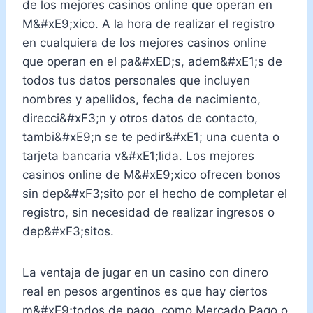
de los mejores casinos online que operan en
M&#xE9;xico. A la hora de realizar el registro
en cualquiera de los mejores casinos online
que operan en el pa&#xED;s, adem&#xE1;s de
todos tus datos personales que incluyen
nombres y apellidos, fecha de nacimiento,
direcci&#xF3;n y otros datos de contacto,
tambi&#xE9;n se te pedir&#xE1; una cuenta o
tarjeta bancaria v&#xE1;lida. Los mejores
casinos online de M&#xE9;xico ofrecen bonos
sin dep&#xF3;sito por el hecho de completar el
registro, sin necesidad de realizar ingresos o
dep&#xF3;sitos.
La ventaja de jugar en un casino con dinero
real en pesos argentinos es que hay ciertos
m&#xE9;todos de pago, como Mercado Pago o