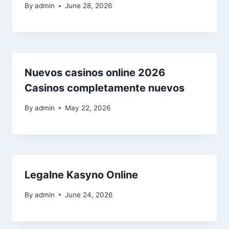
By
admin
June 28, 2026
Nuevos casinos online 2026
Casinos completamente nuevos
By
admin
May 22, 2026
Legalne Kasyno Online
By
admin
June 24, 2026