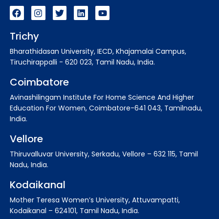
Trichy
Bharathidasan University, IECD, Khajamalai Campus,
Tiruchirappalli - 620 023, Tamil Nadu, India.
Coimbatore
Avinashilingam Institute For Home Science And Higher
Education For Women, Coimbatore-641 043, Tamilnadu,
India.
Vellore
Thiruvalluvar University, Serkadu, Vellore – 632 115, Tamil
Nadu, India.
Kodaikanal
Mother Teresa Women’s University, Attuvampatti,
Kodaikanal – 624101, Tamil Nadu, India.