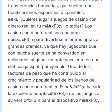
transferencias bancarias, que suelen tener
bonificaciones especiales disponibles.
&#xBF;Quieres jugar a juegos de casino con
dinero real en tu m&#xF3;vil o tablet? Los
casino con dinero real son una gran
opci&#xF3;n para divertirse mientras optas a
grandes premios, ya que hay jugadores que
con mucha suerte se ha convertido en
millonarios al ganar un bote suculento en una
slot con jackpot, por ejemplo. Uno de los
factores de peso que ha contribuido al
crecimiento y popularidad de los juegos de
casino con dinero real en Espa&#xF1;a ha sido
la excelente adaptaci&#xF3;n de los juegos a
su versi&#xF3;n para el dispositivo m&#xF3;vil.