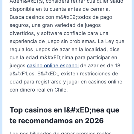
Adem&#xE1;s, considera retirar cualquier saldo
disponible en tu cuenta antes de cerrarla.
Busca casinos con m&#xE9;todos de pago
seguros, una gran variedad de juegos
divertidos, y software confiable para una
experiencia de juego sin problemas. La Ley que
regula los juegos de azar en la localidad, dice
que la edad m&#xED;nima para participar en
juegos
casino online espanol
de azar es de 18
a&#xF1;os. S&#xED;, existen restricciones de
edad para registrarse y jugar en casinos online
con dinero real en Chile.
Top casinos en l&#xED;nea que
te recomendamos en 2026
Las posibilidades de ganar premios reales