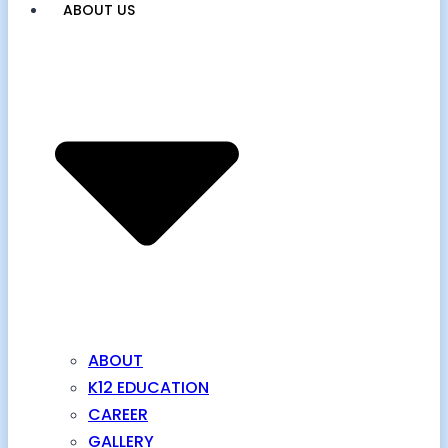
ABOUT US
ABOUT
K12 EDUCATION
CAREER
GALLERY