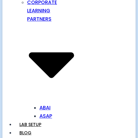
CORPORATE
LEARNING
PARTNERS
ABAI
ASAP
LAB SETUP
BLOG