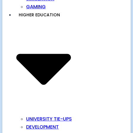
GAMING
HIGHER EDUCATION
UNIVERSITY TIE-UPS
DEVELOPMENT