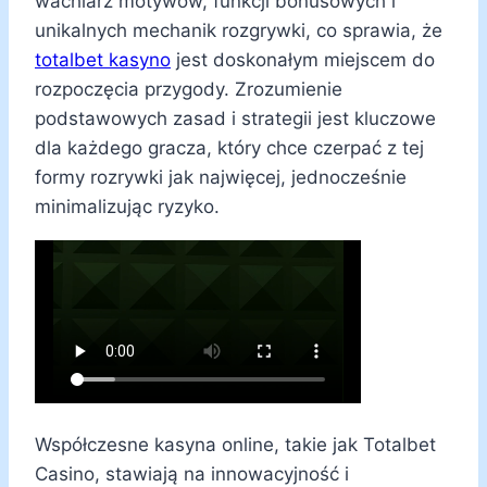
wachlarz motywów, funkcji bonusowych i
unikalnych mechanik rozgrywki, co sprawia, że
totalbet kasyno
jest doskonałym miejscem do
rozpoczęcia przygody. Zrozumienie
podstawowych zasad i strategii jest kluczowe
dla każdego gracza, który chce czerpać z tej
formy rozrywki jak najwięcej, jednocześnie
minimalizując ryzyko.
Współczesne kasyna online, takie jak Totalbet
Casino, stawiają na innowacyjność i