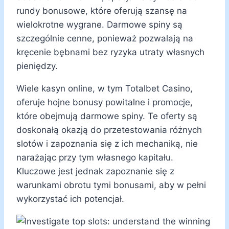
rundy bonusowe, które oferują szansę na
wielokrotne wygrane. Darmowe spiny są
szczególnie cenne, ponieważ pozwalają na
kręcenie bębnami bez ryzyka utraty własnych
pieniędzy.
Wiele kasyn online, w tym Totalbet Casino,
oferuje hojne bonusy powitalne i promocje,
które obejmują darmowe spiny. Te oferty są
doskonałą okazją do przetestowania różnych
slotów i zapoznania się z ich mechaniką, nie
narażając przy tym własnego kapitału.
Kluczowe jest jednak zapoznanie się z
warunkami obrotu tymi bonusami, aby w pełni
wykorzystać ich potencjał.