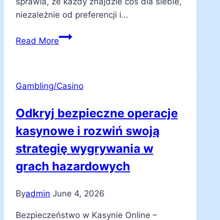
sprawia, że każdy znajdzie coś dla siebie,
niezależnie od preferencji i…
Osiągnij
Read More
lepsze
emocje
dzięki
Gambling/Casino
mądrym
ofertom
Odkryj bezpieczne operacje
hazardowym
kasynowe i rozwiń swoją
strategię wygrywania w
grach hazardowych
By
admin
June 4, 2026
Bezpieczeństwo w Kasynie Online –