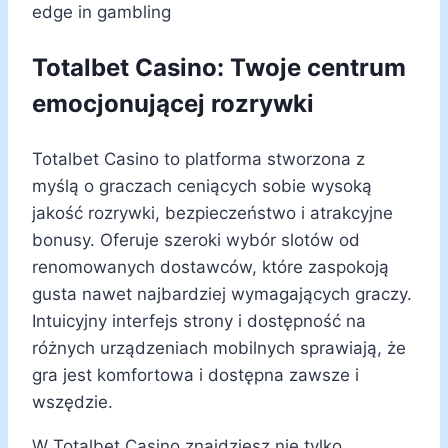
Totalbet Casino: Twoje centrum
emocjonującej rozrywki
Totalbet Casino to platforma stworzona z
myślą o graczach ceniących sobie wysoką
jakość rozrywki, bezpieczeństwo i atrakcyjne
bonusy. Oferuje szeroki wybór slotów od
renomowanych dostawców, które zaspokoją
gusta nawet najbardziej wymagających graczy.
Intuicyjny interfejs strony i dostępność na
różnych urządzeniach mobilnych sprawiają, że
gra jest komfortowa i dostępna zawsze i
wszędzie.
W Totalbet Casino znajdziesz nie tylko