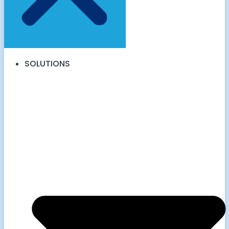
SOLUTIONS