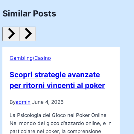
Similar Posts
Gambling/Casino
Scopri strategie avanzate
per ritorni vincenti al poker
By
admin
June 4, 2026
La Psicologia del Gioco nel Poker Online
Nel mondo del gioco d’azzardo online, e in
particolare nel poker, la comprensione