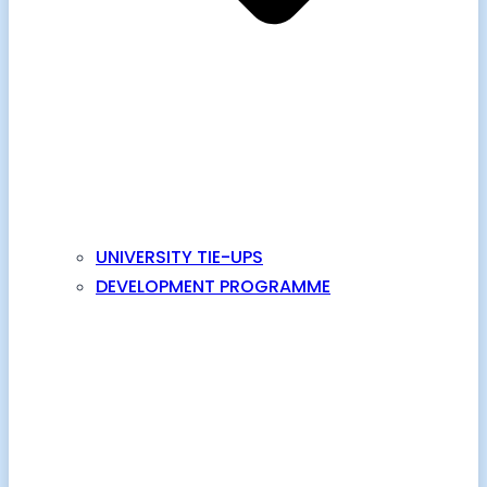
UNIVERSITY TIE-UPS
DEVELOPMENT PROGRAMME