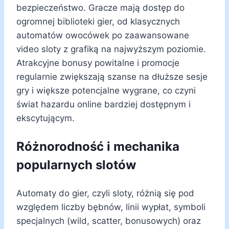
bezpieczeństwo. Gracze mają dostęp do
ogromnej biblioteki gier, od klasycznych
automatów owocówek po zaawansowane
video sloty z grafiką na najwyższym poziomie.
Atrakcyjne bonusy powitalne i promocje
regularnie zwiększają szanse na dłuższe sesje
gry i większe potencjalne wygrane, co czyni
świat hazardu online bardziej dostępnym i
ekscytującym.
Różnorodność i mechanika
popularnych slotów
Automaty do gier, czyli sloty, różnią się pod
względem liczby bębnów, linii wypłat, symboli
specjalnych (wild, scatter, bonusowych) oraz