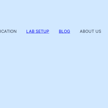
UCATION
LAB SETUP
BLOG
ABOUT US