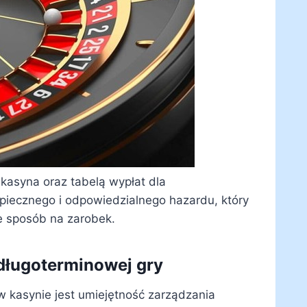
kasyna oraz tabelą wypłat dla
piecznego i odpowiedzialnego hazardu, który
ie sposób na zarobek.
długoterminowej gry
 kasynie jest umiejętność zarządzania