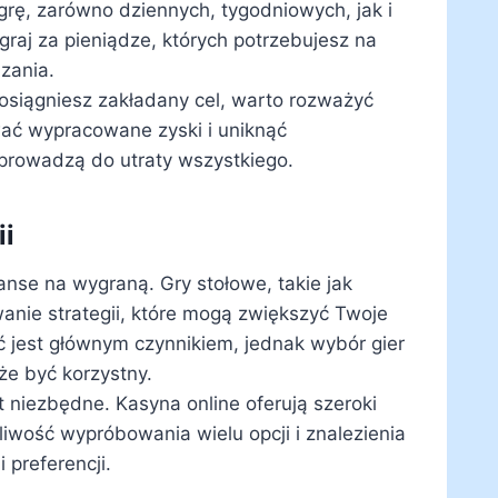
rę, zarówno dziennych, tygodniowych, jak i
graj za pieniądze, których potrzebujesz na
zania.
i osiągniesz zakładany cel, warto rozważyć
wać wypracowane zyski i uniknąć
 prowadzą do utraty wszystkiego.
ii
anse na wygraną. Gry stołowe, takie jak
anie strategii, które mogą zwiększyć Twoje
 jest głównym czynnikiem, jednak wybór gier
że być korzystny.
st niezbędne. Kasyna online oferują szeroki
wość wypróbowania wielu opcji i znalezienia
 preferencji.