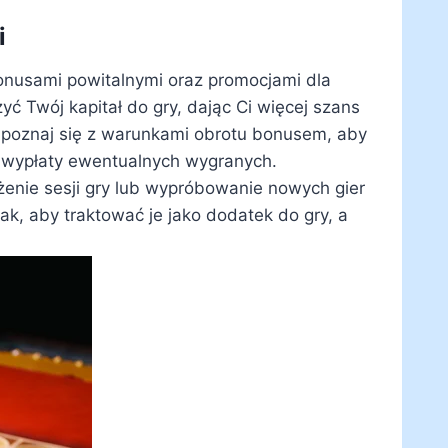
i
onusami powitalnymi oraz promocjami dla
yć Twój kapitał do gry, dając Ci więcej szans
zapoznaj się z warunkami obrotu bonusem, aby
 wypłaty ewentualnych wygranych.
nie sesji gry lub wypróbowanie nowych gier
k, aby traktować je jako dodatek do gry, a