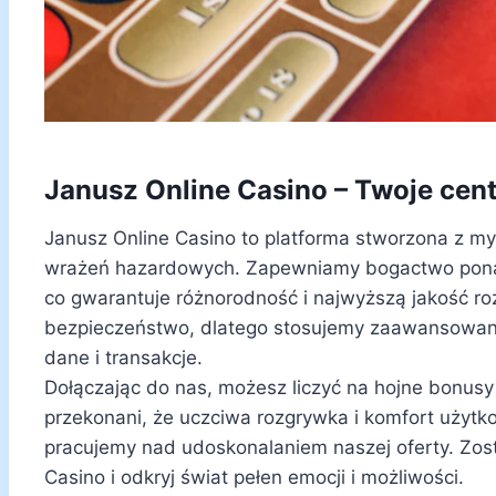
Janusz Online Casino – Twoje cen
Janusz Online Casino to platforma stworzona z m
wrażeń hazardowych. Zapewniamy bogactwo pona
co gwarantuje różnorodność i najwyższą jakość ro
bezpieczeństwo, dlatego stosujemy zaawansowane
dane i transakcje.
Dołączając do nas, możesz liczyć na hojne bonusy 
przekonani, że uczciwa rozgrywka i komfort użytko
pracujemy nad udoskonalaniem naszej oferty. Zost
Casino i odkryj świat pełen emocji i możliwości.