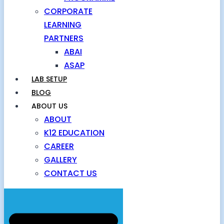
CORPORATE
LEARNING
PARTNERS
ABAI
ASAP
LAB SETUP
BLOG
ABOUT US
ABOUT
K12 EDUCATION
CAREER
GALLERY
CONTACT US