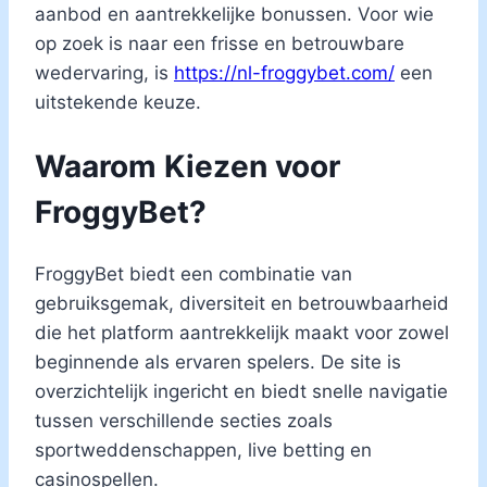
aanbod en aantrekkelijke bonussen. Voor wie
op zoek is naar een frisse en betrouwbare
wedervaring, is
https://nl-froggybet.com/
een
uitstekende keuze.
Waarom Kiezen voor
FroggyBet?
FroggyBet biedt een combinatie van
gebruiksgemak, diversiteit en betrouwbaarheid
die het platform aantrekkelijk maakt voor zowel
beginnende als ervaren spelers. De site is
overzichtelijk ingericht en biedt snelle navigatie
tussen verschillende secties zoals
sportweddenschappen, live betting en
casinospellen.