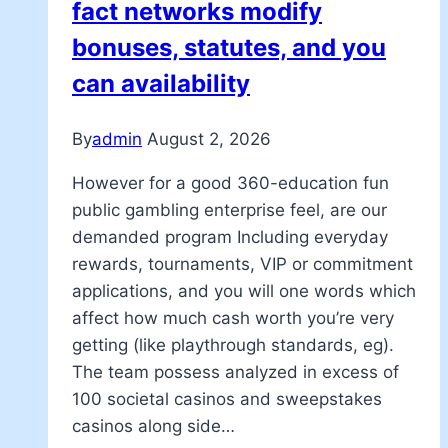
fact networks modify
bonuses, statutes, and you
can availability
By
admin
August 2, 2026
However for a good 360-education fun
public gambling enterprise feel, are our
demanded program Including everyday
rewards, tournaments, VIP or commitment
applications, and you will one words which
affect how much cash worth you’re very
getting (like playthrough standards, eg).
The team possess analyzed in excess of
100 societal casinos and sweepstakes
casinos along side…