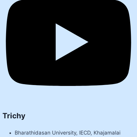
Trichy
Bharathidasan University, IECD, Khajamalai