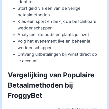
identiteit
Stort geld via een van de veilige
betaalmethoden
Kies een sport en bekijk de beschikbare
weddenschappen
Analyseer de odds en plaats je inzet
Volg het evenement live en beheer je
weddenschappen
Ontvang uitbetalingen bij winst direct op
je account
Vergelijking van Populaire
Betaalmethoden bij
FroggyBet