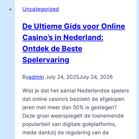
Uncategorized
De Ultieme Gids voor Online
Casino’s in Nederland:
Ontdek de Beste
Spelervaring
By
admin
July 24, 2025
July 24, 2026
Wist je dat het aantal Nederlandse spelers
dat online casino’s bezoekt de afgelopen
jaren met meer dan 50% is gestegen?
Deze groei weerspiegelt de toenemende
populariteit van digitale gokplatforms,
mede dankzij de regulering van de