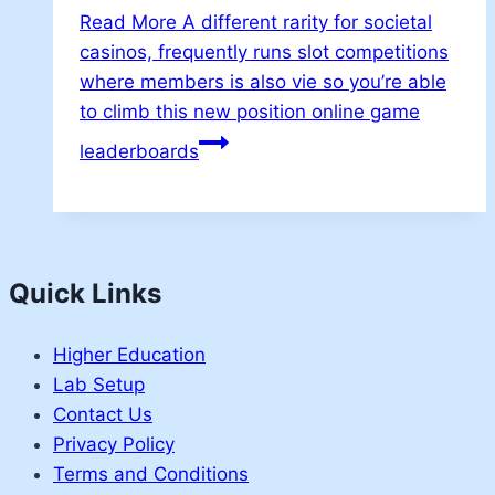
Read More
A different rarity for societal
casinos, frequently runs slot competitions
where members is also vie so you’re able
to climb this new position online game
leaderboards
Quick Links
Higher Education
Lab Setup
Contact Us
Privacy Policy
Terms and Conditions