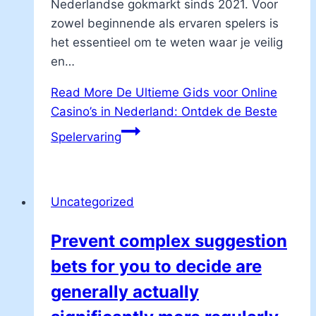
Nederlandse gokmarkt sinds 2021. Voor
zowel beginnende als ervaren spelers is
het essentieel om te weten waar je veilig
en…
Read More
De Ultieme Gids voor Online
Casino’s in Nederland: Ontdek de Beste
Spelervaring
Uncategorized
Prevent complex suggestion
bets for you to decide are
generally actually