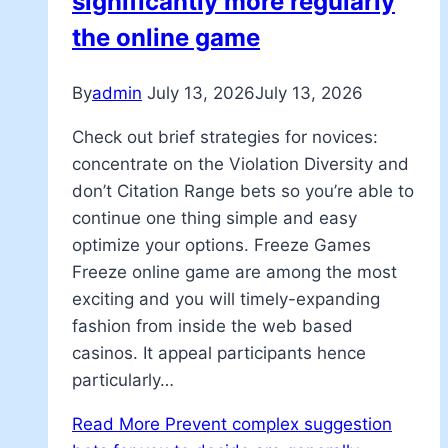
significantly more regularly
the online game
By
admin
July 13, 2026
July 13, 2026
Check out brief strategies for novices:
concentrate on the Violation Diversity and
don’t Citation Range bets so you’re able to
continue one thing simple and easy
optimize your options. Freeze Games
Freeze online game are among the most
exciting and you will timely-expanding
fashion from inside the web based
casinos. It appeal participants hence
particularly…
Read More
Prevent complex suggestion