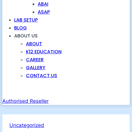
ABAI
ASAP
LAB SETUP
BLOG
ABOUT US
ABOUT
K12 EDUCATION
CAREER
GALLERY
CONTACT US
Authorised Reseller
Uncategorized