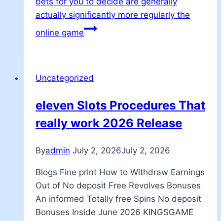
bets for you to decide are generally
actually significantly more regularly the
online game
Uncategorized
eleven Slots Procedures That
really work 2026 Release
By
admin
July 2, 2026
July 2, 2026
Blogs Fine print How to Withdraw Earnings
Out of No deposit Free Revolves Bonuses
An informed Totally free Spins No deposit
Bonuses Inside June 2026 KINGSGAME