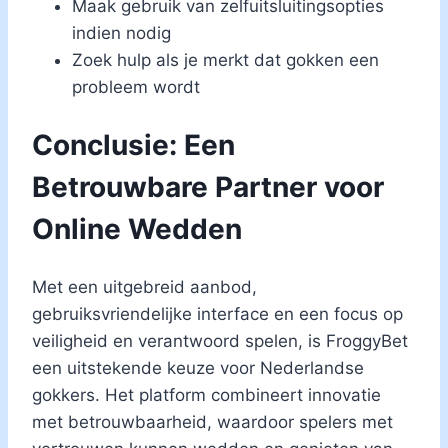
Maak gebruik van zelfuitsluitingsopties
indien nodig
Zoek hulp als je merkt dat gokken een
probleem wordt
Conclusie: Een
Betrouwbare Partner voor
Online Wedden
Met een uitgebreid aanbod,
gebruiksvriendelijke interface en een focus op
veiligheid en verantwoord spelen, is FroggyBet
een uitstekende keuze voor Nederlandse
gokkers. Het platform combineert innovatie
met betrouwbaarheid, waardoor spelers met