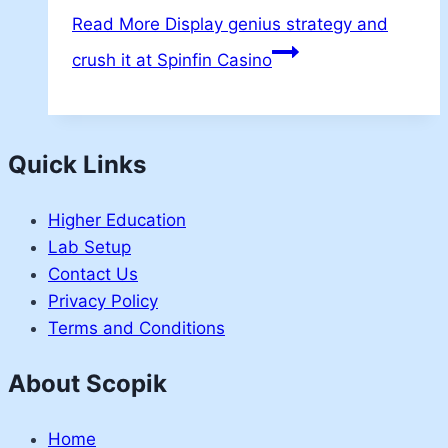
Read More
Display genius strategy and
crush it at Spinfin Casino
Quick Links
Higher Education
Lab Setup
Contact Us
Privacy Policy
Terms and Conditions
About Scopik
Home