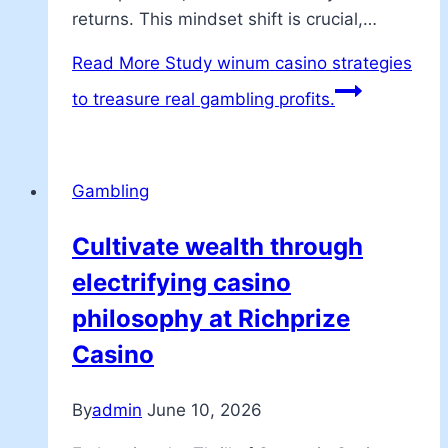
returns. This mindset shift is crucial,…
Read More
Study winum casino strategies
to treasure real gambling profits.
Gambling
Cultivate wealth through
electrifying casino
philosophy at Richprize
Casino
By
admin
June 10, 2026