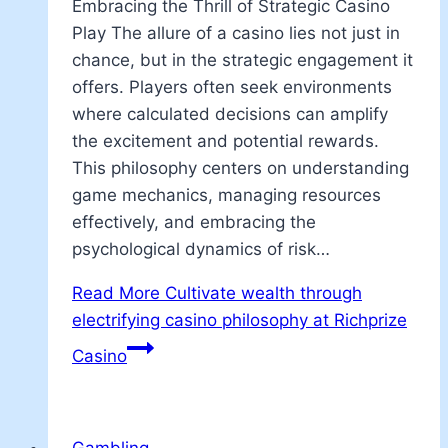
Embracing the Thrill of Strategic Casino
Play The allure of a casino lies not just in
chance, but in the strategic engagement it
offers. Players often seek environments
where calculated decisions can amplify
the excitement and potential rewards.
This philosophy centers on understanding
game mechanics, managing resources
effectively, and embracing the
psychological dynamics of risk…
Read More
Cultivate wealth through
electrifying casino philosophy at Richprize
Casino