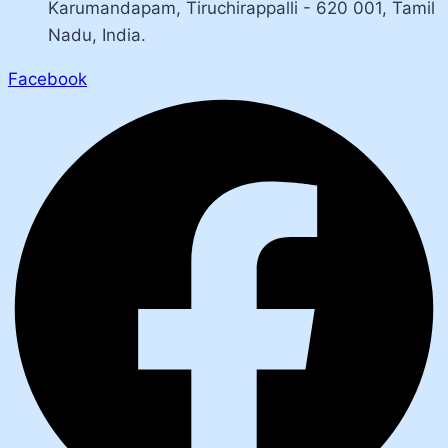
Karumandapam, Tiruchirappalli - 620 001, Tamil
Nadu, India.
Facebook