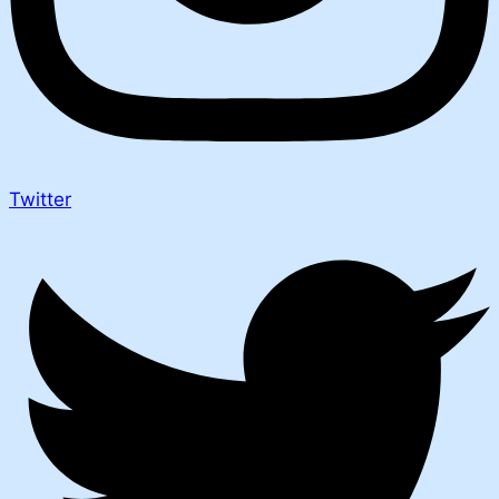
Twitter