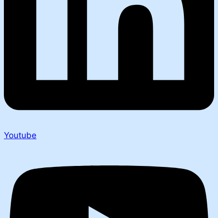
Youtube