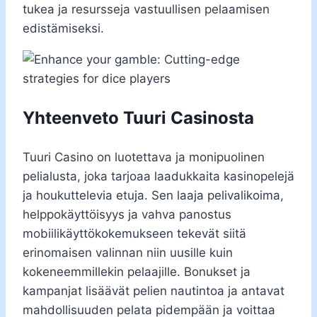
tukea ja resursseja vastuullisen pelaamisen
edistämiseksi.
Yhteenveto Tuuri Casinosta
Tuuri Casino on luotettava ja monipuolinen
pelialusta, joka tarjoaa laadukkaita kasinopelejä
ja houkuttelevia etuja. Sen laaja pelivalikoima,
helppokäyttöisyys ja vahva panostus
mobiilikäyttökokemukseen tekevät siitä
erinomaisen valinnan niin uusille kuin
kokeneemmillekin pelaajille. Bonukset ja
kampanjat lisäävät pelien nautintoa ja antavat
mahdollisuuden pelata pidempään ja voittaa