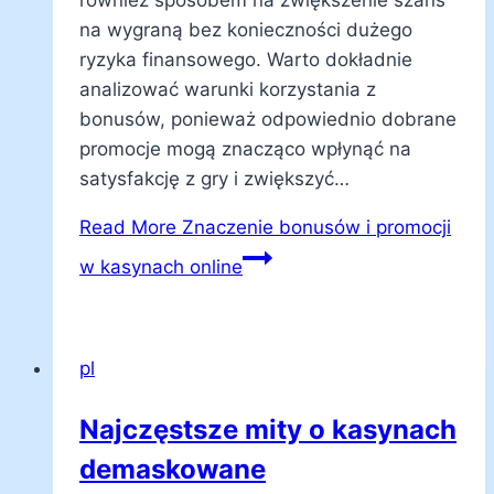
również sposobem na zwiększenie szans
na wygraną bez konieczności dużego
ryzyka finansowego. Warto dokładnie
analizować warunki korzystania z
bonusów, ponieważ odpowiednio dobrane
promocje mogą znacząco wpłynąć na
satysfakcję z gry i zwiększyć…
Read More
Znaczenie bonusów i promocji
w kasynach online
pl
Najczęstsze mity o kasynach
demaskowane