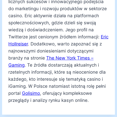
licznych sukcesów i innowacyjnego podejścia
do marketingu i rozwoju produktów w sektorze
casino. Eric aktywnie działa na platformach
społecznościowych, gdzie dzieli się swoją
wiedzą i doświadczeniem. Jego profil na
Twitterze jest cenionym źródłem informacji:
Eric
Hollreiser
. Dodatkowo, warto zapoznać się z
najnowszymi doniesieniami dotyczącymi
branży na stronie
The New York Times –
Gaming
. Te źródła dostarczają aktualnych i
rzetelnych informacji, które są nieocenione dla
każdego, kto interesuje się tematyką casino i
iGaming. W Polsce natomiast istotną rolę pełni
portal
Golisimo
, oferujący kompleksowe
przeglądy i analizy rynku kasyn online.