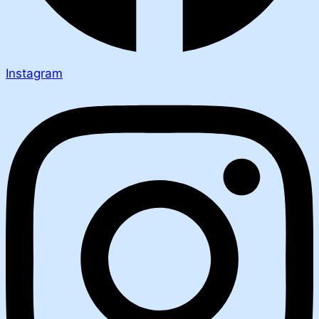
Instagram