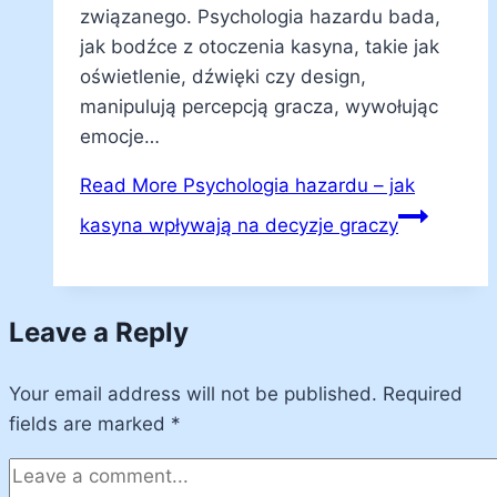
związanego. Psychologia hazardu bada,
jak bodźce z otoczenia kasyna, takie jak
oświetlenie, dźwięki czy design,
manipulują percepcją gracza, wywołując
emocje…
Read More
Psychologia hazardu – jak
kasyna wpływają na decyzje graczy
Leave a Reply
Your email address will not be published.
Required
fields are marked
*