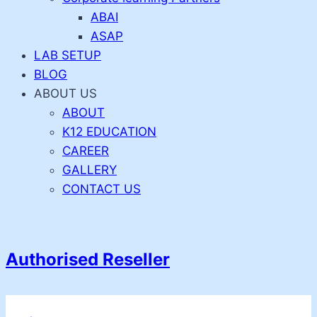
ABAI
ASAP
LAB SETUP
BLOG
ABOUT US
ABOUT
K12 EDUCATION
CAREER
GALLERY
CONTACT US
Authorised Reseller