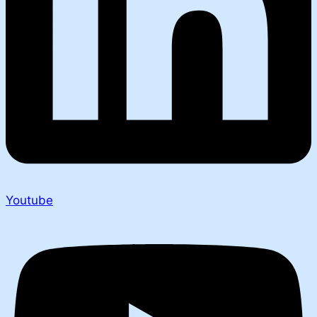
Youtube