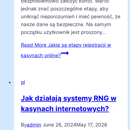
bezproblemowo założyć konto. Warto
jednak znać poszczególne etapy, aby
uniknąć nieporozumień i mieć pewność, że
nasze dane są bezpieczne. Na samym
początku użytkownik jest proszony…
Read More
Jakie są etapy rejestracji w
kasynach online?
pl
Jak działają systemy RNG w
kasynach internetowych?
By
admin
June 26, 2024
May 17, 2026