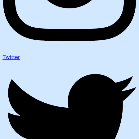
Twitter