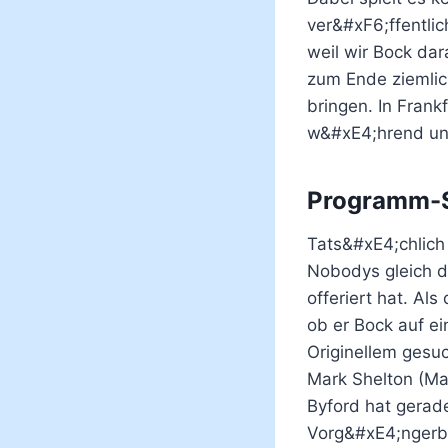
ver&#xF6;ffentlic
weil wir Bock dar
zum Ende ziemlic
bringen. In Fran
w&#xE4;hrend un
Programm-S
Tats&#xE4;chlich
Nobodys gleich d
offeriert hat. Al
ob er Bock auf e
Originellem gesu
Mark Shelton (Ma
Byford hat gerad
Vorg&#xE4;ngerb