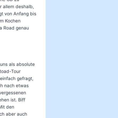
r allem deshalb,
gt von Anfang bis
zum Kochen
la Road genau
uns als absolute
 Road-Tour
einfach gefragt,
ch nach etwas
nvergessenen
en ist. Biff
Mit den
ch aber auch