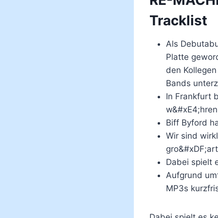
Tracklist
Als Debutabu
Platte gewor
den Kollegen 
Bands unter
In Frankfurt
w&#xE4;hrend
Biff Byford h
Wir sind wirk
gro&#xDF;art
Dabei spielt 
Aufgrund umf
MP3s kurzfris
Dabei spielt es k