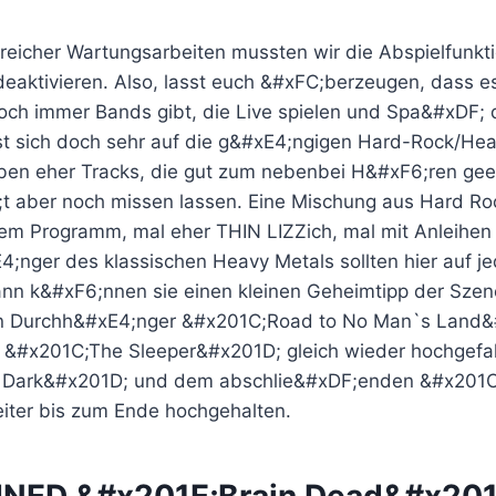
eicher Wartungsarbeiten mussten wir die Abspielfunkt
deaktivieren. Also, lasst euch &#xFC;berzeugen, dass es
ch immer Bands gibt, die Live spielen und Spa&#xDF; 
t sich doch sehr auf die g&#xE4;ngigen Hard-Rock/He
eben eher Tracks, die gut zum nebenbei H&#xF6;ren geei
4;t aber noch missen lassen. Eine Mischung aus Hard R
dem Programm, mal eher THIN LIZZich, mal mit Anleihe
nger des klassischen Heavy Metals sollten hier auf j
nn k&#xF6;nnen sie einen kleinen Geheimtipp der Szen
n Durchh&#xE4;nger &#x201C;Road to No Man`s Land&#
i &#x201C;The Sleeper&#x201D; gleich wieder hochgefa
 Dark&#x201D; und dem abschlie&#xDF;enden &#x201C;F
ter bis zum Ende hochgehalten.
NED &#x201E;Brain Dead&#x201