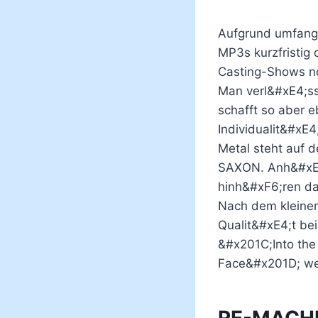
Aufgrund umfangr
MP3s kurzfristig 
Casting-Shows no
Man verl&#xE4;ss
schafft so aber 
Individualit&#xE
Metal steht auf 
SAXON. Anh&#xE4;
hinh&#xF6;ren da
Nach dem kleine
Qualit&#xE4;t be
&#x201C;Into the
Face&#x201D; wei
RE-MACHI