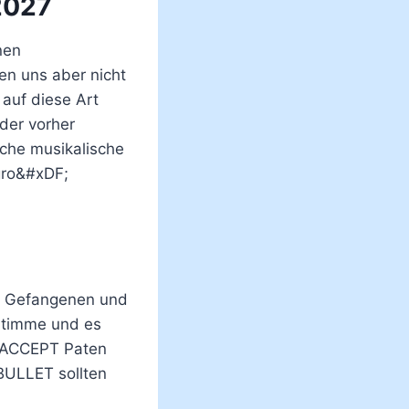
2027
nen
en uns aber nicht
 auf diese Art
der vorher
iche musikalische
 gro&#xDF;
ne Gefangenen und
 Stimme und es
r ACCEPT Paten
BULLET sollten