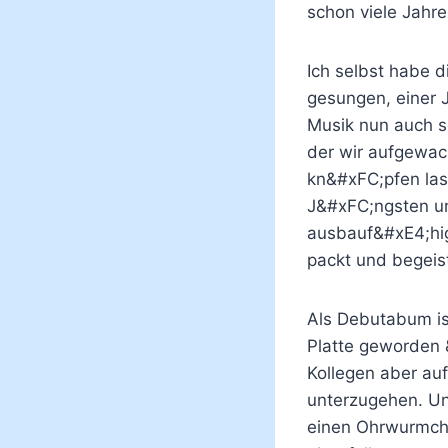
schon viele Jahre
Ich selbst habe 
gesungen, einer 
Musik nun auch s
der wir aufgewac
kn&#xFC;pfen las
J&#xFC;ngsten un
ausbauf&#xE4;hig
packt und begeist
Als Debutabum is
Platte geworden 
Kollegen aber auf
unterzugehen. Un
einen Ohrwurmcho