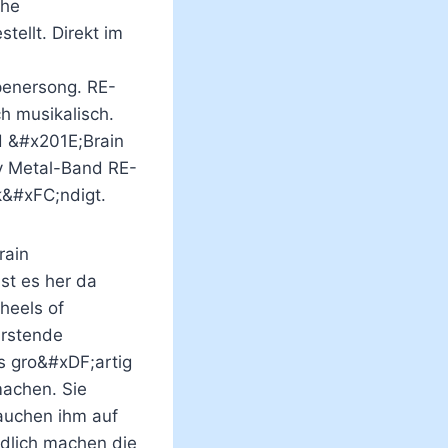
the
ellt. Direkt im
penersong. RE-
h musikalisch.
d &#x201E;Brain
y Metal-Band RE-
&#xFC;ndigt.
rain
st es her da
heels of
;rstende
s gro&#xDF;artig
machen. Sie
hauchen ihm auf
dlich machen die