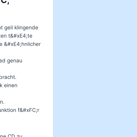
 geil klingende
zen t&#xE4;te
se &#xE4;hnlicher
oad genau
bracht.
rk einen
n.
nktion f&#xFC;r
Eine CD zu