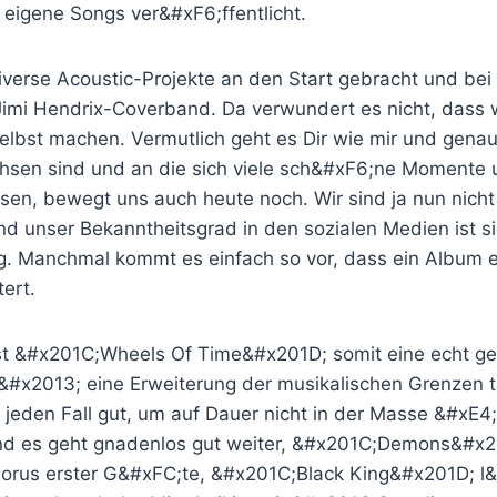
 eigene Songs ver&#xF6;ffentlicht.
diverse Acoustic-Projekte an den Start gebracht und be
Jimi Hendrix-Coverband. Da verwundert es nicht, dass 
elbst machen. Vermutlich geht es Dir wie mir und genau
hsen sind und an die sich viele sch&#xF6;ne Momente 
sen, bewegt uns auch heute noch. Wir sind ja nun nicht
d unser Bekanntheitsgrad in den sozialen Medien ist si
. Manchmal kommt es einfach so vor, dass ein Album ei
ert.
t &#x201C;Wheels Of Time&#x201D; somit eine echt gei
&#x2013; eine Erweiterung der musikalischen Grenzen 
 jeden Fall gut, um auf Dauer nicht in der Masse &#xE4
d es geht gnadenlos gut weiter, &#x201C;Demons&#x20
rus erster G&#xFC;te, &#x201C;Black King&#x201D; l&