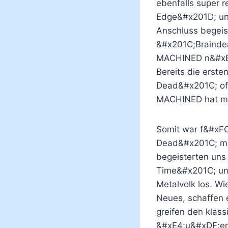
ebenfalls super r
Edge&#x201D; und
Anschluss begeist
&#x201C;Braindea
MACHINED n&#xE4;
Bereits die erst
Dead&#x201C; off
MACHINED hat mi
Somit war f&#xFC;
Dead&#x201C; m&#
begeisterten un
Time&#x201C; und
Metalvolk los. W
Neues, schaffen 
greifen den klas
&#xE4;u&#xDF;er