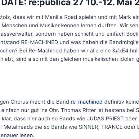
DATE: re:publica 27 10.-12. Mai 
 stolz, dass wir mit Manilla Road spielen und mit Mark ei
 Menschen und Musiker kennen lernen durften. Wir seh
lassverwalter, sondern haben schlicht und einfach Bock
entstand RE-MACHINED und was haben die Bandmitglie
rochen? Bei Re-Machined haben wir alle eine &#xE4;hnl
chlebt, sind also mit den gleichen musikalischen Idolen
igen Chorus macht die Band
re-machined
definitiv kei
einfach nur gut ins Ohr. Thomas Ritter ist bestens bei
ll klar, dass hier auch so Bands wie JUDAS PRIEST ode
! Metalheads die so Bands wie SINNER, TRANCE oder 
enauer lesen.