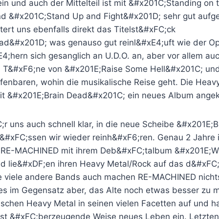
ein und auch der Mittelteil ist mit &#x201C;Standing on 
 &#x201C;Stand Up and Fight&#x201D; sehr gut aufgest
ert uns ebenfalls direkt das Titelst&#xFC;ck
d&#x201D; was genauso gut reinl&#xE4;uft wie der O
hern sich gesanglich an U.D.O. an, aber vor allem auc
en T&#xF6;ne von &#x201E;Raise Some Hell&#x201C; un
enbaren, wohin die musikalische Reise geht. Die Heav
t &#x201E;Brain Dead&#x201C; ein neues Album angek
r uns auch schnell klar, in die neue Scheibe &#x201E;B
xFC;ssen wir wieder reinh&#xF6;ren. Genau 2 Jahre i
s RE-MACHINED mit ihrem Deb&#xFC;talbum &#x201E;W
 lie&#xDF;en ihren Heavy Metal/Rock auf das d&#xFC
ie viele andere Bands auch machen RE-MACHINED nicht
es im Gegensatz aber, das Alte noch etwas besser zu 
sischen Heavy Metal in seinen vielen Facetten auf und 
st &#xFC;berzeugende Weise neues Leben ein. Letzten