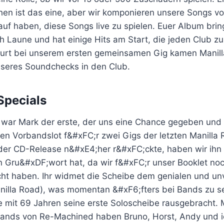
hen ist das eine, aber wir komponieren unsere Songs vo
auf haben, diese Songs live zu spielen. Euer Album brin
h Laune und hat einige Hits am Start, die jeden Club 
kfurt bei unserem ersten gemeinsamen Gig kamen Manil
seres Soundchecks in den Club.
pecials
 war Mark der erste, der uns eine Chance gegeben und 
en Vorbandslot f&#xFC;r zwei Gigs der letzten Manilla
s der CD-Release n&#xE4;her r&#xFC;ckte, haben wir ihn 
in Gru&#xDF;wort hat, da wir f&#xFC;r unser Booklet no
cht haben. Ihr widmet die Scheibe dem genialen und u
nilla Road), was momentan &#xF6;fters bei Bands zu seh
e mit 69 Jahren seine erste Soloscheibe rausgebracht. 
ands von Re-Machined haben Bruno, Horst, Andy und i