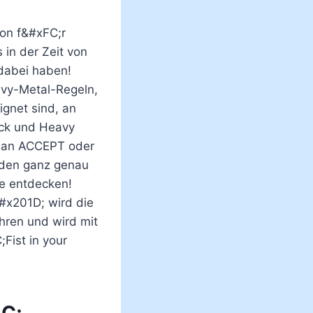
ion f&#xFC;r
 in der Zeit von
dabei haben!
avy-Metal-Regeln,
gnet sind, an
ock und Heavy
n an ACCEPT oder
eden ganz genau
e entdecken!
x201D; wird die
hren und wird mit
ist in your
C;