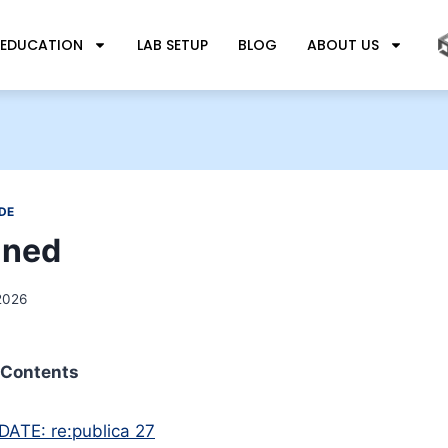
 EDUCATION
LAB SETUP
BLOG
ABOUT US
DE
ined
2026
Contents
ATE: re:publica 27