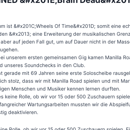
m ist &#x201C;Wheels Of Time&#x201D; somit eine echt
den &#x2013; eine Erweiterung der musikalischen Gren
aber auf jeden Fall gut, um auf Dauer nicht in der Mas
zugehen.
 bei unserem ersten gemeinsamen Gig kamen Manilla R
 unseres Soundchecks in den Club.
at gerade mit 69 Jahren seine erste Soloscheibe rausge
lich stolz, dass wir mit Manilla Road spielen und mit Ma
igen Menschen und Musiker kennen lernen durften.
es keine Rolle, ob wir vor 15 oder 500 Zuschauern spiele
angreicher Wartungsarbeiten mussten wir die Abspielfu
tig deaktivieren.
eine Rolle, ob wir vor 15 oder 500 Zuschauern spielen. 