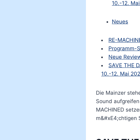
10.-12. Ma
Neues
RE-MACHINED
Programm-S
Neue Revie
SAVE THE DA
10.-12. Mai 20
Die Mainzer stehe
Sound aufgreifen
MACHINED setzen 
m&#xE4;chtigen S