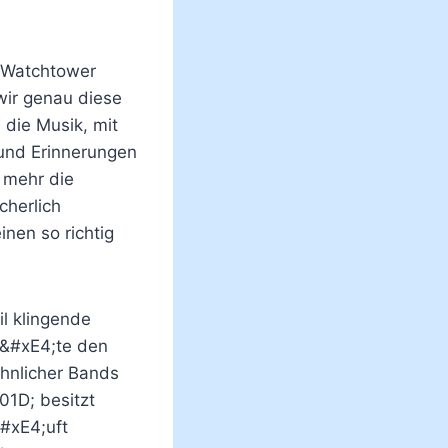
i Watchtower
wir genau diese
 die Musik, mit
und Erinnerungen
 mehr die
cherlich
nen so richtig
l klingende
t&#xE4;te den
;hnlicher Bands
1D; besitzt
#xE4;uft