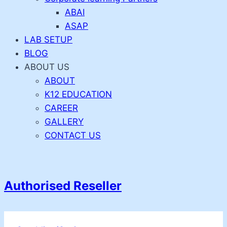
ABAI
ASAP
LAB SETUP
BLOG
ABOUT US
ABOUT
K12 EDUCATION
CAREER
GALLERY
CONTACT US
Authorised Reseller