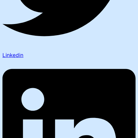
Linkedin