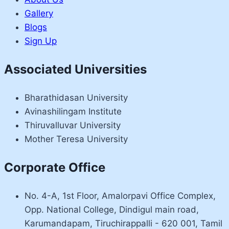
Gallery
Blogs
Sign Up
Associated Universities
Bharathidasan University
Avinashilingam Institute
Thiruvalluvar University
Mother Teresa University
Corporate Office
No. 4-A, 1st Floor, Amalorpavi Office Complex,
Opp. National College, Dindigul main road,
Karumandapam, Tiruchirappalli - 620 001, Tamil