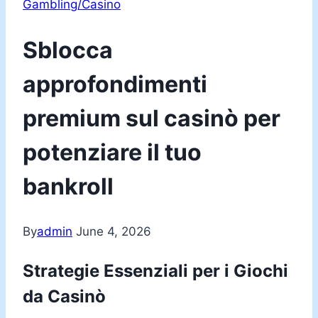
Gambling/Casino
Sblocca
approfondimenti
premium sul casinò per
potenziare il tuo
bankroll
By
admin
June 4, 2026
Strategie Essenziali per i Giochi
da Casinò