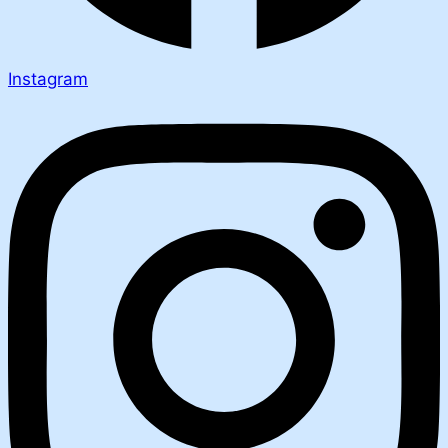
Instagram