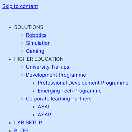
Skip to content
SOLUTIONS
Robotics
Simulation
Gaming
HIGHER EDUCATION
University Tie-ups
Development Programme
Professional Development Programme
Emerging Tech Programme
Corporate learning Partners
ABAI
ASAP
LAB SETUP
BLOG