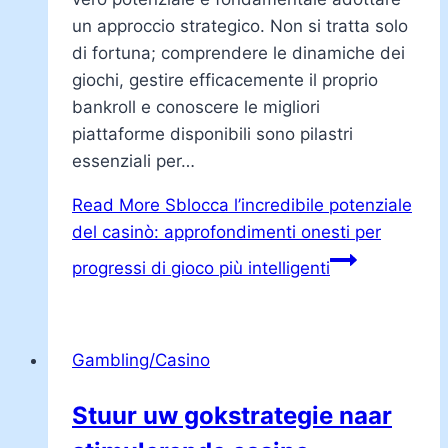
un approccio strategico. Non si tratta solo
di fortuna; comprendere le dinamiche dei
giochi, gestire efficacemente il proprio
bankroll e conoscere le migliori
piattaforme disponibili sono pilastri
essenziali per…
Read More
Sblocca l’incredibile potenziale
del casinò: approfondimenti onesti per
progressi di gioco più intelligenti
Gambling/Casino
Stuur uw gokstrategie naar