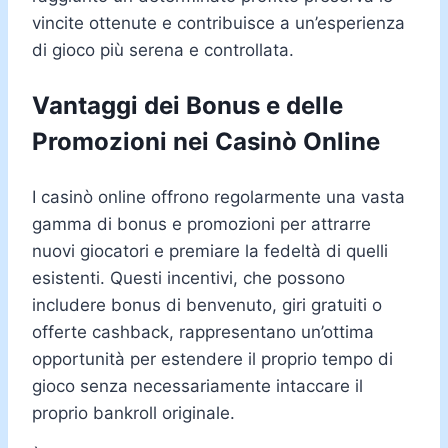
vincite ottenute e contribuisce a un’esperienza
di gioco più serena e controllata.
Vantaggi dei Bonus e delle
Promozioni nei Casinò Online
I casinò online offrono regolarmente una vasta
gamma di bonus e promozioni per attrarre
nuovi giocatori e premiare la fedeltà di quelli
esistenti. Questi incentivi, che possono
includere bonus di benvenuto, giri gratuiti o
offerte cashback, rappresentano un’ottima
opportunità per estendere il proprio tempo di
gioco senza necessariamente intaccare il
proprio bankroll originale.