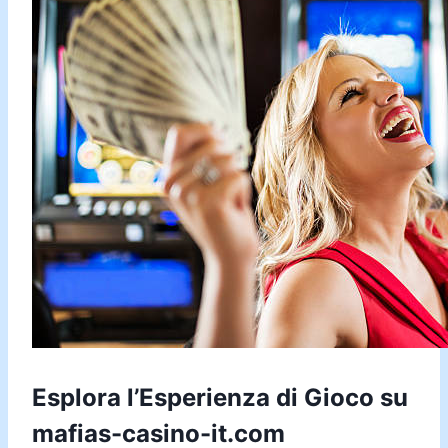
Esplora l’Esperienza di Gioco su
mafias-casino-it.com